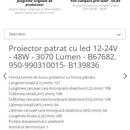
Piese Claas
programe originale de
Poti cumpara prin SEAP - SICAP
Fulie
producator
Ai posibilitatea sa cumperi piese
Pistoane
prin SICAP - SEAP.
Gasim coduri originale si aftermarket
Piese Iveco
pentru piesa pe care o cauti
Turbosuflanta
Piese Nifty Lift
Diverse piese motor
Piese Grove
Furtune si conducte
Descriere
Piese motor Perkins
Injectoare
Proiector patrat cu led 12-24V
Piese Deutz Fahr
Chiuloasa
- 48W - 3070 Lumen - B67682.
Vibrochen - ax came - arbore cotit
Piese Atlas Copco
Camasa piston
950-990310015- B139836
Piese Hitachi
Segmenti motor
Piese Vermeer
Termoflot
Forma luminii de lucru: proiector cu forma pătrata
Piese Gehl
Lungime totală (L1) (mm): 127
Cablu acceleratie
Lungimea carcasei care înconjoară obiectivul (L2) (mm): 108
Piese Socage
Senzori de presiune ulei
Înălțimea totală (H1) (mm): 108
Înălțimea carcasei care înconjoară obiectivul (H2) (mm): 108
Vaporizatoare
Piese Kaeser
Lățimea totală (W1) (mm): 64
Radiatoare AC
Piese Wacker Neuson
Lățimea carcasei care înconjoară obiectivul (W2) (mm): 64
Piese frana
Lungimea firului (L3) (mm): 260
Piese David Brown
Poziția atașamentului: piedestal
Discuri de frana
Piese Mc Cormick
Numărul de monturi: 1