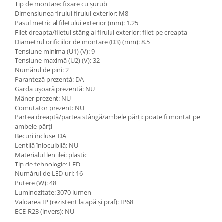
Etrieri
Tip de montare: fixare cu șurub
Piese Lamborghini
Dimensiunea firului firului exterior: M8
Placute de frana
Pasul metric al filetului exterior (mm): 1.25
Piese Same
Pompa de frana - cilindru de frana
Filet dreapta/filetul stâng al firului exterior: filet pe dreapta
Frana utilaje
Piese Renault
Diametrul orificiilor de montare (D3) (mm): 8.5
Tensiune minima (U1) (V): 9
Supapa franare
Piese Hurlimann
Tensiune maximă (U2) (V): 32
Kit reparatii
Numărul de pini: 2
Piese Zetor
Cabluri frana
Paranteză prezentă: DA
Piese Weidemann
Garda uşoară prezentă: NU
Rezervor lichid de frana
Mâner prezent: NU
Piese Ausa
Lichid de frana
Comutator prezent: NU
Partea dreaptă/partea stângă/ambele părți: poate fi montat pe
Piese Sennebogen
Antigel frane
ambele părți
Piese fara categorie
Piese Still
Becuri incluse: DA
Lentilă înlocuibilă: NU
Sepci
Piese Timberjack
Materialul lentilei: plastic
Garnituri utilaje
Piese Valmet Valtra
Tip de tehnologie: LED
Numărul de LED-uri: 16
Siguranta
Piese Vogele
Putere (W): 48
Abtibilduri - Etichete
Luminozitate: 3070 lumen
Piese Yuchai
Valoarea IP (rezistent la apă și praf): IP68
Girofar
Piese Zeppelin
ECE-R23 (invers): NU
Piese electrice