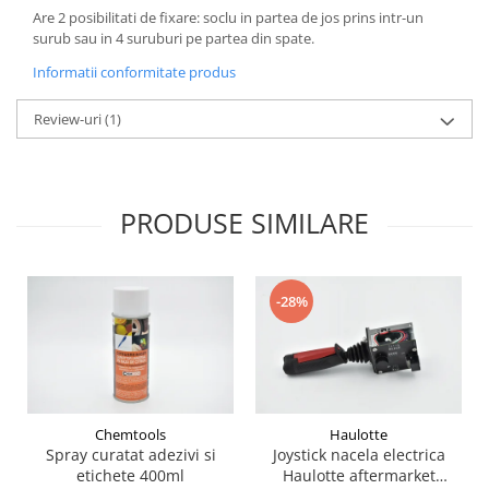
Piese Schaeff
Are 2 posibilitati de fixare: soclu in partea de jos prins intr-un
Cabluri si mufe
surub sau in 4 suruburi pe partea din spate.
Piese Putzmeister
Mufe si pini
Informatii conformitate produs
Piese Mitsubishi
Piese contact
Contactor 12V
Piese Matbro
Review-uri
(1)
Contactoare 24V
Piese Lindner
Contactoare 48V
Piese Kramer
Motoare electrice
Piese Kaiser
PRODUSE SIMILARE
Placa electronica
Piese Jacobsen
Contact general - Ciuperca
Pedala
Piese Ingersoll Rand
-28%
Sigurante
Piese Hanomag
Becuri indicatoare
Piese Hamm
Limitatori
Piese Goldoni
Potentiometre
Piese Furukawa
Senzori de unghi
Chemtools
Haulotte
Bobina solenoid
Piese Ford
Spray curatat adezivi si
Joystick nacela electrica
Bobina 24V
etichete 400ml
Haulotte aftermarket
Piese Ferrari