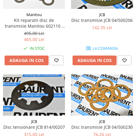
Piese Volvo
Punti - axe
Piese motor Yanmar
Diverse piese transmisie
Manitou
JCB
Piese ambreiaj
Piese Fiat
Kit reparatii disc de
Disc transmisie JCB 04/500206
transmisie Manitou 602110 -
Planetare
142,35 Lei
Piese Snorkel
Dana Spicer 1120461103
495,00 Lei
Angrenaje transmisie
Piese John Deere
465,00 Lei
Grupuri conice
Piese ZF
IN STOC
LA COMANDA
Convertizoare
Piese Vapormatic
Cruce cardan
ADAUGA IN COS
ADAUGA IN COS
Disc frictiune
Piese utilaje Fendt
Roti
Piese Case IH
Roti teren accidentat
Piese Dana Spicer
Roti non-marking
Filtre Hifi
Piulite roata
Piese Skyjack
Butuc roata
Piese Bobcat
Janta
JCB
JCB
Anvelope
Piese Yale
Disc tensionare JCB 814/00207
Disc transmisie JCB 04/500230
Roata transpaleta
Piese Hyster
315,00 Lei
76,26 Lei