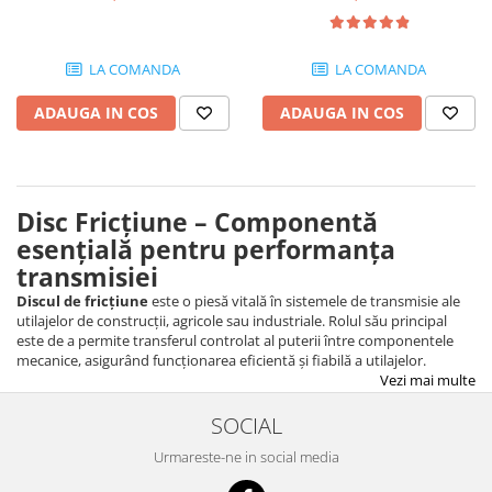
Piese motor
Piese Parker
Alternatoare
Piese Hyundai
LA COMANDA
LA COMANDA
Electromotoare
Piese Terex
Pompa combustibil
ADAUGA IN COS
ADAUGA IN COS
Piese Lombardini
Pompa de apa
Radiator racire ulei hidraulic
Piese Linde
Radiator apa
Piese Multitel
Bobina de pornire
Disc Fricțiune – Componentă
Piese Dieci
Bobina de oprire
esențială pentru performanța
Piese Massey Ferguson
transmisiei
Bobina de acceleratie
Piese Steyr
Curea alternator - transmisie
Discul de fricțiune
este o piesă vitală în sistemele de transmisie ale
utilajelor de construcții, agricole sau industriale. Rolul său principal
Piese Landini
Curea distributie
este de a permite transferul controlat al puterii între componentele
Esapament
Piese New Holland
mecanice, asigurând funcționarea eficientă și fiabilă a utilajelor.
Vezi mai multe
Busoane - dopuri
Piese Takeuchi
Ventilatoare
SOCIAL
Piese Kobelco
Pompa de ulei
Urmareste-ne in social media
Piese Jungheinrich
Termostat