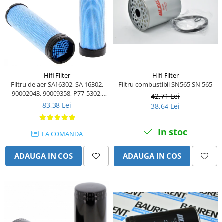
Piese Volvo
Punti - axe
Piese motor Yanmar
Diverse piese transmisie
Piese ambreiaj
Piese Fiat
Planetare
Piese Snorkel
Angrenaje transmisie
Piese John Deere
Grupuri conice
Hifi Filter
Hifi Filter
Piese ZF
Convertizoare
Filtru de aer SA16302, SA 16302,
Filtru combustibil SN565 SN 565
Piese Vapormatic
90002043, 90009358, P77-5302,
Cruce cardan
42,71 Lei
P82-9333
83,38 Lei
38,64 Lei
Disc frictiune
Piese utilaje Fendt
Roti
Piese Case IH
In stoc
LA COMANDA
Roti teren accidentat
Piese Dana Spicer
Roti non-marking
Filtre Hifi
ADAUGA IN COS
ADAUGA IN COS
Piulite roata
Piese Skyjack
Butuc roata
Piese Bobcat
Janta
Anvelope
Piese Yale
Roata transpaleta
Piese Hyster