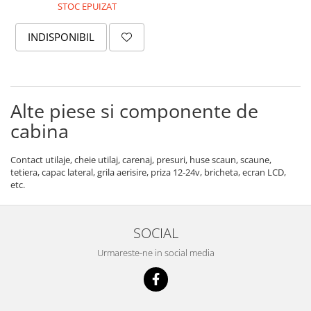
STOC EPUIZAT
Piese Pingon
Piese Lister Petter
INDISPONIBIL
Piese Intrac
Piese Hinomoto
Piese Farymann
Alte piese si componente de
Piese Atlas
cabina
Piese Gianni Ferrari
Contact utilaje, cheie utilaj, carenaj, presuri, huse scaun, scaune,
Piese Simplicity
tetiera, capac lateral, grila aerisire, priza 12-24v, bricheta, ecran LCD,
etc.
Piese Kawasaki
Piese Irus
Piese Güldner
SOCIAL
Piese Neoplan
Urmareste-ne in social media
Piese Puntel
Piese Roughrider