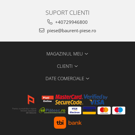
Piese Schluter
SUPORT CLIENTI
Piese Stoll
Piese Unkauff
+40729946800
Piese Yto
piese@baurent-piese.ro
Piese Avanttecno
Piese Prins
MAGAZINUL MEU
Piese Shibaura
CLIENTI
Piese Morooka
Piese Thermo King
DATE COMERCIALE
Piese Mag
Piese Holmer
Piese Matilsa
Piese Pramac
Piese Dinolift
Piese Bell