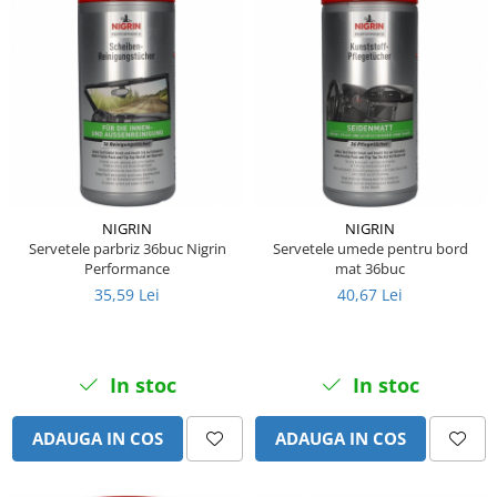
Piese Farryman
Piese Eicher
Piese Ditch Witch
Piese Buhrer
Piese Cedima
Piese Detas
NIGRIN
NIGRIN
Piese Toyota
Servetele parbriz 36buc Nigrin
Servetele umede pentru bord
Piese Pinguely
Performance
mat 36buc
35,59 Lei
40,67 Lei
Piese MAN
Piese Commachio
Piese Autran
In stoc
In stoc
Piese Kooi
ADAUGA IN COS
ADAUGA IN COS
Piese Kleine
Piese Kleemann