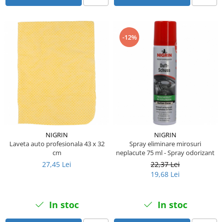
Piese Lissmac
Piese Heli
Piese Bourgouin
-12%
Piese Mosa
Piese Albaret
Piese Welte
Piese Schwind
Piese Schopf
Piese Ruethemeyer
NIGRIN
NIGRIN
Laveta auto profesionala 43 x 32
Spray eliminare mirosuri
Piese Rotair
cm
neplacute 75 ml - Spray odorizant
Piese Porthos
27,45 Lei
22,37 Lei
19,68 Lei
Piese Miller
Piese Maximal
In stoc
In stoc
Piese Mahler
Piese Kohler