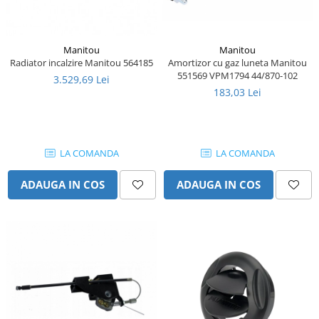
Piese Schaeff
Cabluri si mufe
Piese Putzmeister
Mufe si pini
Piese Mitsubishi
Manitou
Manitou
Piese contact
Amortizor cu gaz luneta Manitou
Radiator incalzire Manitou 564185
Contactor 12V
Piese Matbro
551569 VPM1794 44/870-102
3.529,69 Lei
Contactoare 24V
183,03 Lei
Piese Lindner
Contactoare 48V
Piese Kramer
Motoare electrice
Piese Kaiser
Placa electronica
LA COMANDA
LA COMANDA
Piese Jacobsen
Contact general - Ciuperca
Pedala
Piese Ingersoll Rand
ADAUGA IN COS
ADAUGA IN COS
Sigurante
Piese Hanomag
Becuri indicatoare
Piese Hamm
Limitatori
Piese Goldoni
Potentiometre
Piese Furukawa
Senzori de unghi
Bobina solenoid
Piese Ford
Bobina 24V
Piese Ferrari