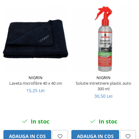
Piese Ceccato
Piese Libra
Piese Marks
Piese Matrot
Piese Pazzaglia
Piese Soilmec
Piese Rubag
Piese Leiber
NIGRIN
NIGRIN
Laveta microfibre 40 x 40 cm
Solutie intretinere plastic auto
Piese Giant
300 ml
15,25 Lei
Piese Bergam
30,50 Lei
Piese Tamrock
Piese Sambron
In stoc
In stoc
Piese Mecalac
Piese Mast
ADAUGA IN COS
ADAUGA IN COS