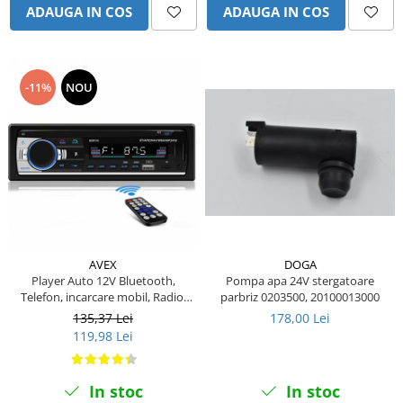
ADAUGA IN COS
ADAUGA IN COS
Kassbohrer
Piese Slanzi
Piese Caruelle
-11%
NOU
Piese Tecnoma
Piese Multicar
Piese Eder
Piese Schliesing
Piese Schilter
Piese Poltraz
AVEX
DOGA
Piese Palfinger
Player Auto 12V Bluetooth,
Pompa apa 24V stergatoare
Telefon, incarcare mobil, Radio,
parbriz 0203500, 20100013000
Piese Orteco
MP3, AUX, Card MicroSD,
135,37 Lei
178,00 Lei
Telecomanda , 4x60W
Piese KSG
119,98 Lei
Piese Guldner
In stoc
In stoc
Piese Fini