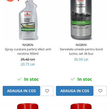
Piese Amazone
Suruburi si saibe
Piese Alup
Sigurante mecanice
Piese Ygri
Piulite
Cap de bara
Piese Ursus
Piese caroserie
Piese Steck
Aparatoare noroi
Piese Raco
Aripi
NIGRIN
NIGRIN
Piese PTC
Spray curatare parbriz efect anti
Servetele umede pentru bord
Carenaje - capotaje
nicotina 500ml
lucios, set 36 buc
Piese Powerfab
Lant portcablu
25,42 Lei
35,59 Lei
Piese Berthoud
Cai de rulare
20,73 Lei
Piese Bergmann
Stelute
Piese Benotec
Lant Senile
In stoc
In stoc
Idler - role de ghidaj
Piese Benfra
Senile cauciuc
ADAUGA IN COS
ADAUGA IN COS
Piese Agrifull
Piese Agria
Piese Fuchs