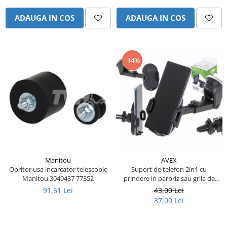
Piese Eschlboeck
ADAUGA IN COS
ADAUGA IN COS
Piese Busch
Piese Alpin Dumper
Piese Green Power
-14%
Piese Wulff
Piese Schiltrac
Piese Isuzu
Piese Ostler
Piese MBA
Piese Rufener
Manitou
AVEX
Piese Rapid
Opritor usa incarcator telescopic
Suport de telefon 2in1 cu
Manitou 3049437 77352
prindere in parbriz sau grila de
Piese Bottarini
ventilatie
91,51 Lei
43,00 Lei
Piese Benny
37,00 Lei
Piese Striegel