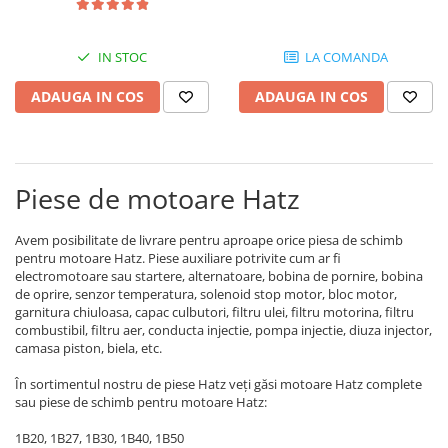
Piese Schaeff
2505021S, 2505022, 3730071,
Cabluri si mufe
FB634, KL18, 0024770001,
Piese Putzmeister
Mufe si pini
SK3622, SKV399
IN STOC
LA COMANDA
Piese Mitsubishi
Piese contact
ADAUGA IN COS
ADAUGA IN COS
Contactor 12V
Piese Matbro
Contactoare 24V
Piese Lindner
Contactoare 48V
Piese Kramer
Motoare electrice
Piese de motoare Hatz
Piese Kaiser
Placa electronica
Piese Jacobsen
Contact general - Ciuperca
Avem posibilitate de livrare pentru aproape orice piesa de schimb
Pedala
Piese Ingersoll Rand
pentru motoare Hatz. Piese auxiliare potrivite cum ar fi
electromotoare sau startere, alternatoare, bobina de pornire, bobina
Sigurante
Piese Hanomag
de oprire, senzor temperatura, solenoid stop motor, bloc motor,
Becuri indicatoare
garnitura chiuloasa, capac culbutori, filtru ulei, filtru motorina, filtru
Piese Hamm
combustibil, filtru aer, conducta injectie, pompa injectie, diuza injector,
Limitatori
Piese Goldoni
camasa piston, biela, etc.
Potentiometre
Piese Furukawa
Senzori de unghi
În sortimentul nostru de piese Hatz veți găsi motoare Hatz complete
sau piese de schimb pentru motoare Hatz:
Bobina solenoid
Piese Ford
Bobina 24V
1B20, 1B27, 1B30, 1B40, 1B50
Piese Ferrari