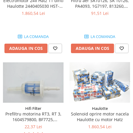
Electromotor 24V Hatz 11 dinti
Filtru aer SA10126, SA 10126,
Etrieri
Piese Lamborghini
Haulotte 2440405030 HST-
PA4093, 1G7197, 813260,
Placute de frana
11T24V
9262, P60-6066, P78-1746
1.860,54 Lei
91,51 Lei
Piese Same
Pompa de frana - cilindru de frana
Frana utilaje
Piese Renault
Supapa franare
Piese Hurlimann
LA COMANDA
LA COMANDA
Kit reparatii
Piese Zetor
Cabluri frana
ADAUGA IN COS
ADAUGA IN COS
Piese Weidemann
Rezervor lichid de frana
Piese Ausa
Lichid de frana
Piese Sennebogen
Antigel frane
Piese fara categorie
Piese Still
Sepci
Piese Timberjack
Garnituri utilaje
Piese Valmet Valtra
Siguranta
Piese Vogele
Hifi Filter
Haulotte
Prefiltru motorina RT3, RT 3,
Solenoid oprire motor nacela
Abtibilduri - Etichete
Piese Yuchai
1604579800, BF7725,
Haulotte cu motor Hatz
Girofar
05715861, 1G7206, 49302261,
Piese Zeppelin
22,37 Lei
1.860,54 Lei
Piese electrice
5310295-02, ED00373007105,