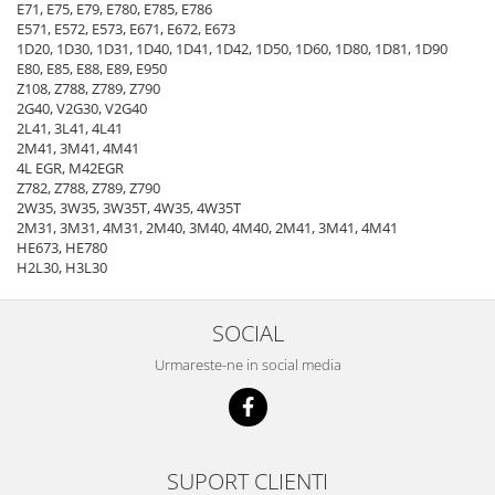
E71, E75, E79, E780, E785, E786
Senzor presiune ulei
Piese Faun
E571, E572, E573, E671, E672, E673
Senzori temperatura ulei
1D20, 1D30, 1D31, 1D40, 1D41, 1D42, 1D50, 1D60, 1D80, 1D81, 1D90
Piese Dynapack
E80, E85, E88, E89, E950
Senzori suprasarcina
Z108, Z788, Z789, Z790
Piese Compair
Senzori proximitate
2G40, V2G30, V2G40
2L41, 3L41, 4L41
Senzori de viteza
Piese Cesab
2M41, 3M41, 4M41
Senzori stabilizare
Piese Case Construction
4L EGR, M42EGR
Senzori de viraj
Z782, Z788, Z789, Z790
Piese Case Poclain
2W35, 3W35, 3W35T, 4W35, 4W35T
Senzori de inclinatie
2M31, 3M31, 4M31, 2M40, 3M40, 4M40, 2M41, 3M41, 4M41
Piese Bomag
Senzor temperatura apa
HE673, HE780
Piese Bobard
H2L30, H3L30
Burduf pentru intrerupator
Piese Barthoud
Contact 2 pozitii
SOCIAL
Contact 3 pozitii
Piese Baretta
Contact 4 pozitii
Urmareste-ne in social media
Piese Benford
Butoane
Piese Benati
Selector 2 pozitii
Piese Belarus
Selector 3 pozitii
Piese Baumann
Intrerupator basculant 2 pozitii
SUPORT CLIENTI