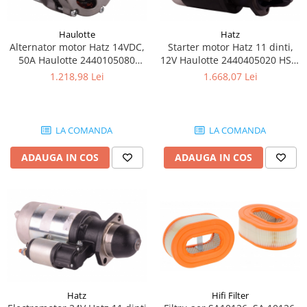
Piese Claas
Fulie
Pistoane
Piese Iveco
Haulotte
Hatz
Turbosuflanta
Piese Nifty Lift
Alternator motor Hatz 14VDC,
Starter motor Hatz 11 dinti,
Diverse piese motor
50A Haulotte 2440105080
12V Haulotte 2440405020 HST-
Piese Grove
HAL-14V50
11T12V
Furtune si conducte
1.218,98 Lei
1.668,07 Lei
Piese motor Perkins
Injectoare
Piese Deutz Fahr
Chiuloasa
Vibrochen - ax came - arbore cotit
Piese Atlas Copco
LA COMANDA
LA COMANDA
Camasa piston
Piese Hitachi
ADAUGA IN COS
ADAUGA IN COS
Segmenti motor
Piese Vermeer
Termoflot
Piese Gehl
Cablu acceleratie
Piese Socage
Senzori de presiune ulei
Vaporizatoare
Piese Kaeser
Radiatoare AC
Piese Wacker Neuson
Piese frana
Piese David Brown
Discuri de frana
Hatz
Hifi Filter
Piese Mc Cormick