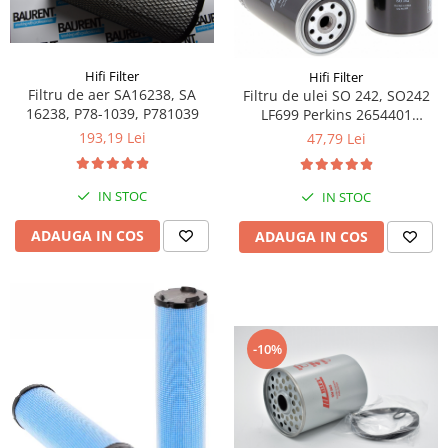
Piese Volvo
Punti - axe
Piese motor Yanmar
Diverse piese transmisie
Piese ambreiaj
Piese Fiat
Hifi Filter
Hifi Filter
Planetare
Piese Snorkel
Filtru de aer SA16238, SA
Filtru de ulei SO 242, SO242
Angrenaje transmisie
16238, P78-1039, P781039
LF699 Perkins 2654401
Piese John Deere
2654407
Grupuri conice
193,19 Lei
47,79 Lei
Piese ZF
Convertizoare
Piese Vapormatic
Cruce cardan
IN STOC
IN STOC
Disc frictiune
Piese utilaje Fendt
ADAUGA IN COS
ADAUGA IN COS
Roti
Piese Case IH
Roti teren accidentat
Piese Dana Spicer
Roti non-marking
Filtre Hifi
Piulite roata
Piese Skyjack
-10%
Butuc roata
Piese Bobcat
Janta
Anvelope
Piese Yale
Roata transpaleta
Piese Hyster