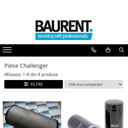
PIESE UTILAJE
PIESE DUPA BRAND
Atasamente
Piese Upright
Dinti cupa excavator
Piese Multimarca
Cupe
Acumulatori US Battery
Platforme
Baterii Trojan
Furci stivuitor
Piese Challenger
Baterii NBA
Brat suplimentar
Afiseaza:
1-
4
din
4
produse
Piese Komatsu
Cos nacela
Piese motor Cummins
FILTRE
Matura stivuitor
Sararite
Piese motor Hatz
Plug deszapezire
Piese Kubota
Cupla rapida
Piese motor Deutz
Piese transmisie
Piese Caterpillar
Cardane