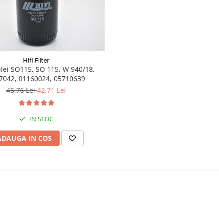
Hifi Filter
 ulei SO115, SO 115, W 940/18,
7042, 01160024, 05710639
45,76 Lei
42,71 Lei
IN STOC
ADAUGA IN COS