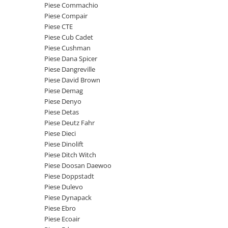
Piese Schaeff
Piese Commachio
Cabluri si mufe
Piese Compair
Piese Putzmeister
Mufe si pini
Piese CTE
Piese Mitsubishi
Piese contact
Piese Cub Cadet
Piese Cushman
Contactor 12V
Piese Matbro
Piese Dana Spicer
Contactoare 24V
Piese Lindner
Piese Dangreville
Contactoare 48V
Piese David Brown
Piese Kramer
Motoare electrice
Piese Demag
Piese Kaiser
Piese Denyo
Placa electronica
Piese Detas
Piese Jacobsen
Contact general - Ciuperca
Piese Deutz Fahr
Pedala
Piese Ingersoll Rand
Piese Dieci
Sigurante
Piese Dinolift
Piese Hanomag
Piese Ditch Witch
Becuri indicatoare
Piese Hamm
Piese Doosan Daewoo
Limitatori
Piese Doppstadt
Piese Goldoni
Potentiometre
Piese Dulevo
Piese Furukawa
Senzori de unghi
Piese Dynapack
Bobina solenoid
Piese Ebro
Piese Ford
Piese Ecoair
Bobina 24V
Piese Ferrari