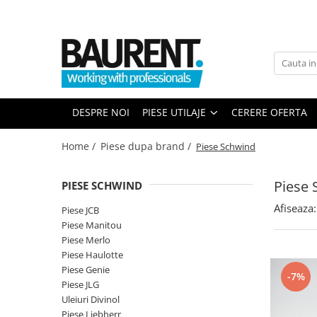
PIESE UTILAJE
PIESE DUPA BRAND
Atasamente
Piese Upright
Dinti cupa excavator
Piese Multimarca
DESPRE NOI
PIESE UTILAJE
CERERE OFERTA
Cupe
Acumulatori US Battery
Platforme
Baterii Trojan
Home /
Piese dupa brand /
Piese Schwind
Furci stivuitor
Baterii NBA
Brat suplimentar
Piese 
PIESE SCHWIND
Piese Komatsu
Cos nacela
Afiseaza:
Piese motor Cummins
Matura stivuitor
Piese JCB
Piese Manitou
Sararite
Piese motor Hatz
Piese Merlo
Plug deszapezire
Piese Kubota
Piese Haulotte
Cupla rapida
Piese Genie
Piese motor Deutz
-7%
Piese transmisie
Piese JLG
Piese Caterpillar
Uleiuri Divinol
Cardane
Piese Liebherr