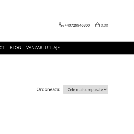
+40729946800
0,00
CT
BLOG
VANZARI UTILAJE
Ordoneaza: