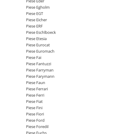
Piese Eder
Senzor presiune ulei
Piese Faun
Piese Egholm
Senzori temperatura ulei
Piese EGT
Piese Dynapack
Senzori suprasarcina
Piese Eicher
Piese Compair
Piese ERF
Senzori proximitate
Piese Eschlboeck
Senzori de viteza
Piese Cesab
Piese Etesia
Senzori stabilizare
Piese Case Construction
Piese Eurocat
Senzori de viraj
Piese Euromach
Piese Case Poclain
Piese Fai
Senzori de inclinatie
Piese Bomag
Piese Fantuzzi
Senzor temperatura apa
Piese Farryman
Piese Bobard
Burduf pentru intrerupator
Piese Farymann
Piese Barthoud
Contact 2 pozitii
Piese Faun
Piese Ferrari
Contact 3 pozitii
Piese Baretta
Piese Ferri
Contact 4 pozitii
Piese Benford
Piese Fiat
Butoane
Piese Fini
Piese Benati
Selector 2 pozitii
Piese Fiori
Piese Belarus
Piese Ford
Selector 3 pozitii
Piese Foredil
Piese Baumann
Intrerupator basculant 2 pozitii
Piese Fuchs