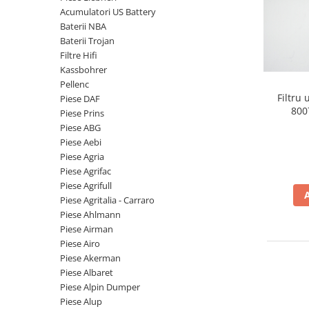
Piese Volvo
Punti - axe
Acumulatori US Battery
Piese motor Yanmar
Diverse piese transmisie
Baterii NBA
Baterii Trojan
Piese ambreiaj
Piese Fiat
Filtre Hifi
Planetare
Piese Snorkel
Kassbohrer
Angrenaje transmisie
Pellenc
Piese John Deere
Grupuri conice
Filtru
Piese DAF
Piese ZF
800
Convertizoare
Piese Prins
Piese ABG
Piese Vapormatic
Cruce cardan
Piese Aebi
Disc frictiune
Piese utilaje Fendt
Piese Agria
Roti
Piese Agrifac
Piese Case IH
Piese Agrifull
Roti teren accidentat
Piese Dana Spicer
Piese Agritalia - Carraro
Roti non-marking
Filtre Hifi
Piese Ahlmann
Piulite roata
Piese Airman
Piese Skyjack
Butuc roata
Piese Airo
Piese Bobcat
Piese Akerman
Janta
Piese Albaret
Anvelope
Piese Yale
Piese Alpin Dumper
Roata transpaleta
Piese Hyster
Piese Alup