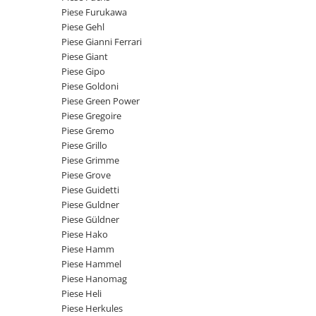
Intrerupator 3 pozitii
Piese Barford
Piese Furukawa
Relee 12V
Piese Gehl
Piese Antonio Carraro
Relee 24V
Piese Gianni Ferrari
Piese Ammann
Piese Giant
Modul electronic
Piese Gipo
Piese Ahlmann
Faruri fata
Piese Goldoni
Piese Airo
Lampi spate
Piese Green Power
Orometru
Piese Gregoire
Piese Aebi
Piese Gremo
Microintrerupator
Piese SDMO
Piese Grillo
Senzori utilaje
Piese Doosan Daewoo
Piese Grimme
Calculatoare utilaje
Piese Grove
Piese Agritalia - Carraro
Electrovalva - electroventil - electro
Piese Guidetti
valva
Piese Doppstadt
Piese Guldner
Piese Güldner
Bobina 12V
Piese Fai
Piese Hako
Senzor de vant - anemometru
Piese Kalmar
Piese Hamm
Intrerupator 4 pozitii
Piese Hammel
Piese Klemm
Bobina 10V
Piese Hanomag
Piese Lansing Bagnall
Piese Heli
Bobina 20V
Piese Herkules
Lampi semnalizare
Piese Laupetre