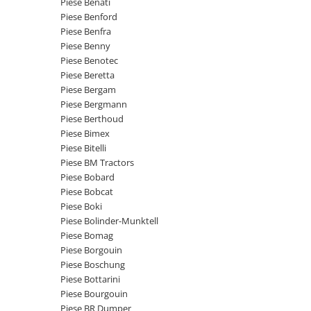
Piese Benati
Piese Claas
Fulie
Piese Benford
Pistoane
Piese Iveco
Piese Benfra
Turbosuflanta
Piese Nifty Lift
Piese Benny
Diverse piese motor
Piese Benotec
Piese Grove
Piese Beretta
Furtune si conducte
Piese motor Perkins
Piese Bergam
Injectoare
Piese Bergmann
Piese Deutz Fahr
Chiuloasa
Piese Berthoud
Vibrochen - ax came - arbore cotit
Piese Atlas Copco
Piese Bimex
Piese Bitelli
Camasa piston
Piese Hitachi
Piese BM Tractors
Segmenti motor
Piese Vermeer
Piese Bobard
Termoflot
Piese Bobcat
Piese Gehl
Cablu acceleratie
Piese Boki
Piese Socage
Senzori de presiune ulei
Piese Bolinder-Munktell
Piese Bomag
Vaporizatoare
Piese Kaeser
Piese Borgouin
Radiatoare AC
Piese Wacker Neuson
Piese Boschung
Piese frana
Piese Bottarini
Piese David Brown
Piese Bourgouin
Discuri de frana
Piese Mc Cormick
Piese BR Dumper