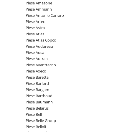
Piese motor
Piese Amazone
Piese Parker
Piese Ammann
Alternatoare
Piese Hyundai
Piese Antonio Carraro
Electromotoare
Piese Artec
Piese Terex
Pompa combustibil
Piese Astra
Piese Lombardini
Piese Atlas
Pompa de apa
Piese Atlas Copco
Radiator racire ulei hidraulic
Piese Linde
Piese Audureau
Radiator apa
Piese Multitel
Piese Ausa
Bobina de pornire
Piese Autran
Piese Dieci
Bobina de oprire
Piese Avanttecno
Piese Massey Ferguson
Piese Axeco
Bobina de acceleratie
Piese Baretta
Piese Steyr
Curea alternator - transmisie
Piese Barford
Piese Landini
Curea distributie
Piese Bargam
Esapament
Piese Barthoud
Piese New Holland
Piese Baumann
Busoane - dopuri
Piese Takeuchi
Piese Belarus
Ventilatoare
Piese Bell
Piese Kobelco
Pompa de ulei
Piese Belle Group
Piese Jungheinrich
Termostat
Piese Belloli