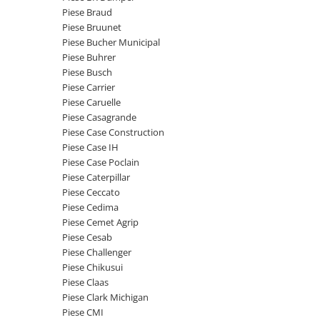
Etrieri
Piese Braud
Piese Lamborghini
Placute de frana
Piese Bruunet
Piese Same
Pompa de frana - cilindru de frana
Piese Bucher Municipal
Piese Buhrer
Frana utilaje
Piese Renault
Piese Busch
Supapa franare
Piese Hurlimann
Piese Carrier
Kit reparatii
Piese Caruelle
Piese Zetor
Cabluri frana
Piese Casagrande
Piese Weidemann
Piese Case Construction
Rezervor lichid de frana
Piese Case IH
Piese Ausa
Lichid de frana
Piese Case Poclain
Piese Sennebogen
Antigel frane
Piese Caterpillar
Piese fara categorie
Piese Still
Piese Ceccato
Piese Cedima
Sepci
Piese Timberjack
Piese Cemet Agrip
Garnituri utilaje
Piese Valmet Valtra
Piese Cesab
Siguranta
Piese Challenger
Piese Vogele
Piese Chikusui
Abtibilduri - Etichete
Piese Yuchai
Piese Claas
Girofar
Piese Clark Michigan
Piese Zeppelin
Piese electrice
Piese CMI