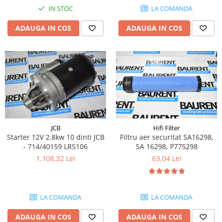
Intrerupator 3 pozitii
Piese Barford
IN STOC
LA COMANDA
Relee 12V
Piese Antonio Carraro
ADAUGA IN COS
ADAUGA IN COS
Relee 24V
Piese Ammann
Modul electronic
Piese Ahlmann
Faruri fata
Piese Airo
Lampi spate
Orometru
Piese Aebi
Microintrerupator
Piese SDMO
Senzori utilaje
Piese Doosan Daewoo
Calculatoare utilaje
Piese Agritalia - Carraro
JCB
Hifi Filter
Electrovalva - electroventil - electro
Starter 12V 2.8kw 10 dinti JCB
Filtru aer securitat SA16298,
valva
Piese Doppstadt
- 714/40159 LRS106
SA 16298, P775298
Bobina 12V
1.108,32 Lei
63,04 Lei
Piese Fai
Senzor de vant - anemometru
Piese Kalmar
Intrerupator 4 pozitii
Piese Klemm
Bobina 10V
LA COMANDA
LA COMANDA
Piese Lansing Bagnall
Bobina 20V
ADAUGA IN COS
ADAUGA IN COS
Lampi semnalizare
Piese Laupetre