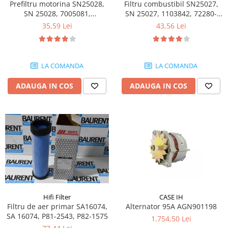
Piese Claas
Fulie
Prefiltru motorina SN25028,
Filtru combustibil SN25027,
SN 25028, 7005081,
SN 25027, 1103842, 72280-
Pistoane
Piese Iveco
VV11980255710, 72282-252
422, K1025335
35,59 Lei
43,56 Lei
Turbosuflanta
Piese Nifty Lift
Diverse piese motor
Piese Grove
Furtune si conducte
Piese motor Perkins
LA COMANDA
LA COMANDA
Injectoare
Piese Deutz Fahr
Chiuloasa
ADAUGA IN COS
ADAUGA IN COS
Vibrochen - ax came - arbore cotit
Piese Atlas Copco
Camasa piston
Piese Hitachi
Segmenti motor
Piese Vermeer
Termoflot
Piese Gehl
Cablu acceleratie
Piese Socage
Senzori de presiune ulei
Vaporizatoare
Piese Kaeser
Radiatoare AC
Piese Wacker Neuson
Hifi Filter
CASE IH
Piese frana
Filtru de aer primar SA16074,
Alternator 95A AGN901198
Piese David Brown
SA 16074, P81-2543, P82-1575
Discuri de frana
1.754,50 Lei
Piese Mc Cormick