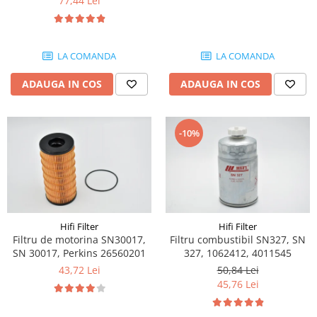
77,44 Lei
Etrieri
Piese Lamborghini
Placute de frana
Piese Same
Pompa de frana - cilindru de frana
LA COMANDA
LA COMANDA
Frana utilaje
Piese Renault
Supapa franare
Piese Hurlimann
ADAUGA IN COS
ADAUGA IN COS
Kit reparatii
Piese Zetor
Cabluri frana
Piese Weidemann
Rezervor lichid de frana
-10%
Piese Ausa
Lichid de frana
Piese Sennebogen
Antigel frane
Piese fara categorie
Piese Still
Sepci
Piese Timberjack
Hifi Filter
Hifi Filter
Garnituri utilaje
Piese Valmet Valtra
Filtru de motorina SN30017,
Filtru combustibil SN327, SN
Siguranta
SN 30017, Perkins 26560201
327, 1062412, 4011545
Piese Vogele
43,72 Lei
50,84 Lei
Abtibilduri - Etichete
Piese Yuchai
45,76 Lei
Girofar
Piese Zeppelin
Piese electrice