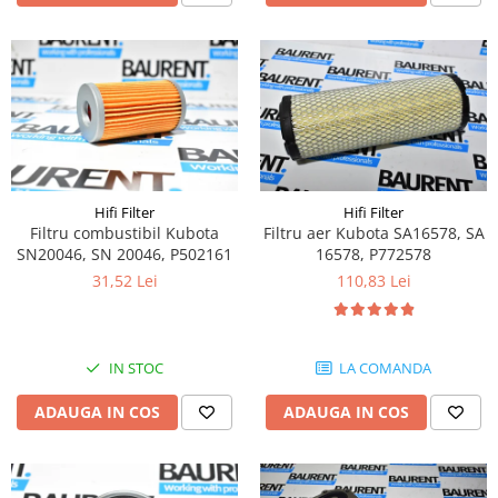
Bobina 14V
Piese Lebrero
Bobina 28V
Piese Macmoter
Relee 48V
Piese Lugli
Contact 5 pozitii
Piese Menzi Muck
Contactor 36V
Senzori de greutate
Piese Mustang
Bobina 18V
Piese Steinbock
Hifi Filter
Hifi Filter
Contactor 16V
Filtru combustibil Kubota
Filtru aer Kubota SA16578, SA
Piese Valpadana
SN20046, SN 20046, P502161
16578, P772578
Kit reparatii contactor
Piese Zettelmeyer
31,52 Lei
110,83 Lei
Contactor 65V
Piese Venieri
Contactor 96V
Piese Nissan
Releu 230V
IN STOC
LA COMANDA
Relee 6V
Piese Sullair
Intrerupatoare
Piese Rigitrac
ADAUGA IN COS
ADAUGA IN COS
Banda antistatica
Piese Krone
Contact pornire
Piese Hiab Foco
Claxon