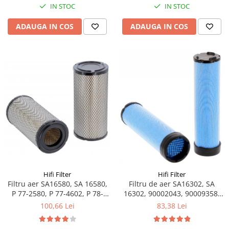
Piese Schaeff
IN STOC
IN STOC
Cabluri si mufe
Piese Putzmeister
Mufe si pini
ADAUGA IN COS
ADAUGA IN COS
Piese Mitsubishi
Piese contact
Contactor 12V
Piese Matbro
Contactoare 24V
Piese Lindner
Contactoare 48V
Piese Kramer
Motoare electrice
Piese Kaiser
Placa electronica
Piese Jacobsen
Contact general - Ciuperca
Pedala
Piese Ingersoll Rand
Sigurante
Piese Hanomag
Becuri indicatoare
Piese Hamm
Limitatori
Hifi Filter
Hifi Filter
Piese Goldoni
Potentiometre
Filtru aer SA16580, SA 16580,
Filtru de aer SA16302, SA
P 77-2580, P 77-4602, P 78-
16302, 90002043, 90009358,
Piese Furukawa
Senzori de unghi
0958, P 78-1517, P 78-1911, P
P77-5302, P82-9333
100,66 Lei
83,38 Lei
Bobina solenoid
Piese Ford
82-8889
Bobina 24V
Piese Ferrari