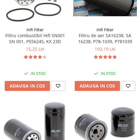
Piese Volvo
Punti - axe
Piese motor Yanmar
Diverse piese transmisie
Piese ambreiaj
Piese Fiat
Planetare
Piese Snorkel
Hifi Filter
Hifi Filter
Angrenaje transmisie
Filtru combustibil Hifi SN001
Filtru de aer SA16238, SA
Piese John Deere
SN 001, P556245, KX 23D
16238, P78-1039, P781039
Grupuri conice
Piese ZF
15,25 Lei
193,19 Lei
Convertizoare
Piese Vapormatic
Cruce cardan
Disc frictiune
Piese utilaje Fendt
IN STOC
IN STOC
Roti
Piese Case IH
Roti teren accidentat
ADAUGA IN COS
ADAUGA IN COS
Piese Dana Spicer
Roti non-marking
Filtre Hifi
Piulite roata
Piese Skyjack
Butuc roata
Piese Bobcat
Janta
Anvelope
Piese Yale
Roata transpaleta
Piese Hyster