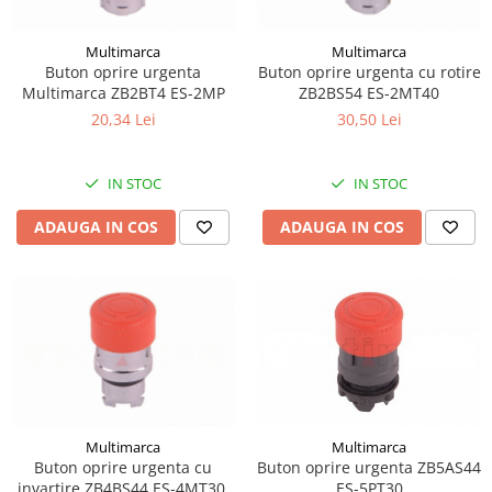
Piese Volvo
Punti - axe
Piese motor Yanmar
Diverse piese transmisie
Multimarca
Multimarca
Piese ambreiaj
Piese Fiat
Buton oprire urgenta
Buton oprire urgenta cu rotire
Multimarca ZB2BT4 ES-2MP
ZB2BS54 ES-2MT40
Planetare
Piese Snorkel
20,34 Lei
30,50 Lei
Angrenaje transmisie
Piese John Deere
Grupuri conice
Piese ZF
Convertizoare
IN STOC
IN STOC
Piese Vapormatic
Cruce cardan
ADAUGA IN COS
ADAUGA IN COS
Disc frictiune
Piese utilaje Fendt
Roti
Piese Case IH
Roti teren accidentat
Piese Dana Spicer
Roti non-marking
Filtre Hifi
Piulite roata
Piese Skyjack
Butuc roata
Piese Bobcat
Janta
Anvelope
Piese Yale
Multimarca
Multimarca
Buton oprire urgenta cu
Buton oprire urgenta ZB5AS44
Roata transpaleta
Piese Hyster
invartire ZB4BS44 ES-4MT30
ES-5PT30