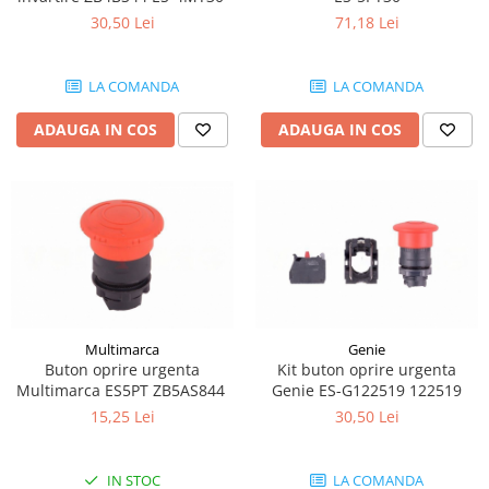
Piese motor
Piese Parker
30,50 Lei
71,18 Lei
Alternatoare
Piese Hyundai
Electromotoare
Piese Terex
LA COMANDA
LA COMANDA
Pompa combustibil
Piese Lombardini
Pompa de apa
ADAUGA IN COS
ADAUGA IN COS
Radiator racire ulei hidraulic
Piese Linde
Radiator apa
Piese Multitel
Bobina de pornire
Piese Dieci
Bobina de oprire
Piese Massey Ferguson
Bobina de acceleratie
Piese Steyr
Curea alternator - transmisie
Piese Landini
Curea distributie
Multimarca
Genie
Esapament
Piese New Holland
Buton oprire urgenta
Kit buton oprire urgenta
Busoane - dopuri
Multimarca ES5PT ZB5AS844
Genie ES-G122519 122519
Piese Takeuchi
Ventilatoare
15,25 Lei
30,50 Lei
Piese Kobelco
Pompa de ulei
Piese Jungheinrich
Termostat
IN STOC
LA COMANDA