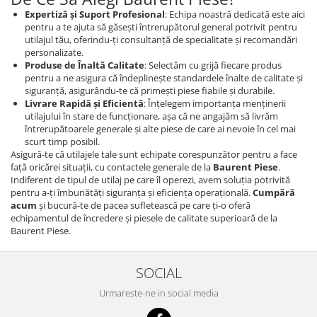
Expertiză și Suport Profesional
: Echipa noastră dedicată este aici
Bobina 14V
Piese Lebrero
pentru a te ajuta să găsești întrerupătorul general potrivit pentru
Bobina 28V
utilajul tău, oferindu-ți consultanță de specialitate și recomandări
Piese Macmoter
Relee 48V
personalizate.
Piese Lugli
Produse de Înaltă Calitate
: Selectăm cu grijă fiecare produs
Contact 5 pozitii
pentru a ne asigura că îndeplinește standardele înalte de calitate și
Piese Menzi Muck
Contactor 36V
siguranță, asigurându-te că primești piese fiabile și durabile.
Livrare Rapidă și Eficientă
: Înțelegem importanța menținerii
Senzori de greutate
Piese Mustang
utilajului în stare de funcționare, așa că ne angajăm să livrăm
Bobina 18V
Piese Steinbock
întrerupătoarele generale și alte piese de care ai nevoie în cel mai
scurt timp posibil.
Contactor 16V
Piese Valpadana
Asigură-te că utilajele tale sunt echipate corespunzător pentru a face
Kit reparatii contactor
față oricărei situații, cu contactele generale de la
Baurent Piese
.
Piese Zettelmeyer
Indiferent de tipul de utilaj pe care îl operezi, avem soluția potrivită
Contactor 65V
pentru a-ți îmbunătăți siguranța și eficiența operațională.
Cumpără
Piese Venieri
Contactor 96V
acum
și bucură-te de pacea sufletească pe care ți-o oferă
Piese Nissan
Releu 230V
echipamentul de încredere și piesele de calitate superioară de la
Baurent Piese.
Relee 6V
Piese Sullair
Intrerupatoare
Piese Rigitrac
SOCIAL
Banda antistatica
Piese Krone
Contact pornire
Urmareste-ne in social media
Piese Hiab Foco
Claxon