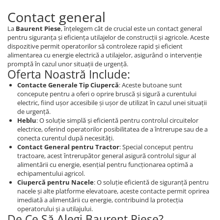
Intrerupator 3 pozitii
Piese Barford
Contact general
Relee 12V
Piese Antonio Carraro
La
Baurent Piese
, înțelegem cât de crucial este un contact general
Relee 24V
Piese Ammann
pentru siguranța și eficiența utilajelor de construcții și agricole. Aceste
Modul electronic
dispozitive permit operatorilor să controleze rapid și eficient
Piese Ahlmann
Faruri fata
alimentarea cu energie electrică a utilajelor, asigurând o intervenție
promptă în cazul unor situații de urgență.
Piese Airo
Lampi spate
Oferta Noastră Include:
Orometru
Piese Aebi
Contacte Generale Tip Ciupercă
: Aceste butoane sunt
Microintrerupator
concepute pentru a oferi o oprire bruscă și sigură a curentului
Piese SDMO
electric, fiind ușor accesibile și ușor de utilizat în cazul unei situații
Senzori utilaje
Piese Doosan Daewoo
de urgență.
Calculatoare utilaje
Heblu
: O soluție simplă și eficientă pentru controlul circuitelor
Piese Agritalia - Carraro
electrice, oferind operatorilor posibilitatea de a întrerupe sau de a
Electrovalva - electroventil - electro
conecta curentul după necesități.
valva
Piese Doppstadt
Contact General pentru Tractor
: Special conceput pentru
Bobina 12V
tractoare, acest întrerupător general asigură controlul sigur al
Piese Fai
alimentării cu energie, esențial pentru funcționarea optimă a
Senzor de vant - anemometru
Piese Kalmar
echipamentului agricol.
Intrerupator 4 pozitii
Ciupercă pentru Nacele
: O soluție eficientă de siguranță pentru
Piese Klemm
nacele și alte platforme elevatoare, aceste contacte permit oprirea
Bobina 10V
imediată a alimentării cu energie, contribuind la protecția
Piese Lansing Bagnall
Bobina 20V
operatorului și a utilajului.
De Ce Să Alegi Baurent Piese?
Lampi semnalizare
Piese Laupetre