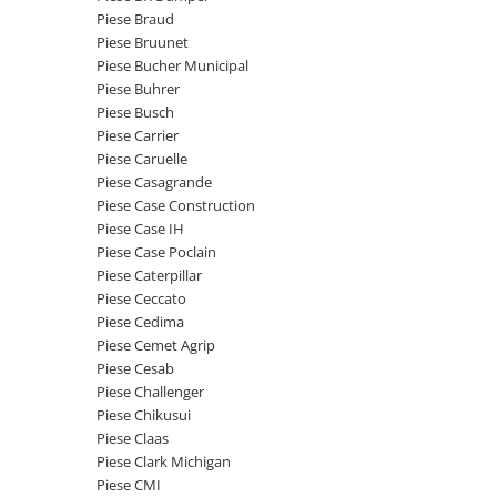
Etrieri
Piese Braud
Piese Lamborghini
Placute de frana
Piese Bruunet
Piese Same
Pompa de frana - cilindru de frana
Piese Bucher Municipal
Piese Buhrer
Frana utilaje
Piese Renault
Piese Busch
Supapa franare
Piese Hurlimann
Piese Carrier
Kit reparatii
Piese Caruelle
Piese Zetor
Cabluri frana
Piese Casagrande
Piese Weidemann
Piese Case Construction
Rezervor lichid de frana
Piese Case IH
Piese Ausa
Lichid de frana
Piese Case Poclain
Piese Sennebogen
Antigel frane
Piese Caterpillar
Piese fara categorie
Piese Still
Piese Ceccato
Piese Cedima
Sepci
Piese Timberjack
Piese Cemet Agrip
Garnituri utilaje
Piese Valmet Valtra
Piese Cesab
Siguranta
Piese Challenger
Piese Vogele
Piese Chikusui
Abtibilduri - Etichete
Piese Yuchai
Piese Claas
Girofar
Piese Clark Michigan
Piese Zeppelin
Piese electrice
Piese CMI