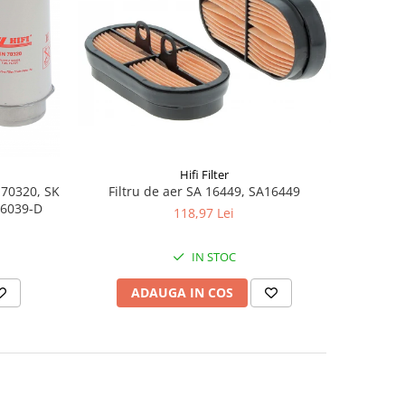
Hifi Filter
 70320, SK
Filtru de aer SA 16449, SA16449
46039-D
118,97 Lei
IN STOC
ADAUGA IN COS