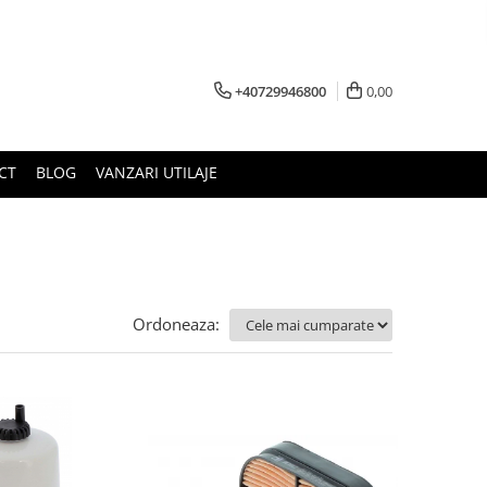
+40729946800
0,00
CT
BLOG
VANZARI UTILAJE
Ordoneaza: