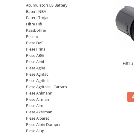
Piese Volvo
Punti - axe
Acumulatori US Battery
Piese motor Yanmar
Diverse piese transmisie
Baterii NBA
Baterii Trojan
Piese ambreiaj
Piese Fiat
Filtre Hifi
Planetare
Piese Snorkel
Kassbohrer
Angrenaje transmisie
Pellenc
Piese John Deere
Grupuri conice
Piese DAF
Piese ZF
Convertizoare
Piese Prins
Piese ABG
Piese Vapormatic
Cruce cardan
Piese Aebi
Filtr
Disc frictiune
Piese utilaje Fendt
Piese Agria
Roti
Piese Agrifac
Piese Case IH
Piese Agrifull
Roti teren accidentat
Piese Dana Spicer
Piese Agritalia - Carraro
Roti non-marking
Filtre Hifi
Piese Ahlmann
Piulite roata
Piese Airman
Piese Skyjack
Butuc roata
Piese Airo
Piese Bobcat
Piese Akerman
Janta
Piese Albaret
Anvelope
Piese Yale
Piese Alpin Dumper
Roata transpaleta
Piese Hyster
Piese Alup