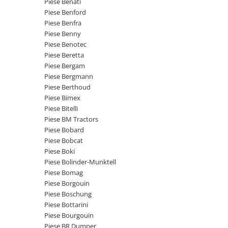
Piese Benati
Piese Claas
Fulie
Piese Benford
Pistoane
Piese Iveco
Piese Benfra
Turbosuflanta
Piese Nifty Lift
Piese Benny
Diverse piese motor
Piese Benotec
Piese Grove
Piese Beretta
Furtune si conducte
Piese motor Perkins
Piese Bergam
Injectoare
Piese Bergmann
Piese Deutz Fahr
Chiuloasa
Piese Berthoud
Vibrochen - ax came - arbore cotit
Piese Atlas Copco
Piese Bimex
Piese Bitelli
Camasa piston
Piese Hitachi
Piese BM Tractors
Segmenti motor
Piese Vermeer
Piese Bobard
Termoflot
Piese Bobcat
Piese Gehl
Cablu acceleratie
Piese Boki
Piese Socage
Senzori de presiune ulei
Piese Bolinder-Munktell
Piese Bomag
Vaporizatoare
Piese Kaeser
Piese Borgouin
Radiatoare AC
Piese Wacker Neuson
Piese Boschung
Piese frana
Piese Bottarini
Piese David Brown
Piese Bourgouin
Discuri de frana
Piese Mc Cormick
Piese BR Dumper