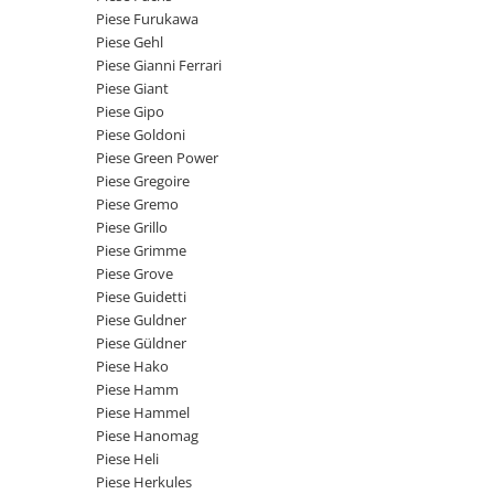
Intrerupator 3 pozitii
Piese Barford
Piese Furukawa
Relee 12V
Piese Gehl
Piese Antonio Carraro
Relee 24V
Piese Gianni Ferrari
Piese Ammann
Piese Giant
Modul electronic
Piese Gipo
Piese Ahlmann
Faruri fata
Piese Goldoni
Piese Airo
Lampi spate
Piese Green Power
Orometru
Piese Gregoire
Piese Aebi
Piese Gremo
Microintrerupator
Piese SDMO
Piese Grillo
Senzori utilaje
Piese Doosan Daewoo
Piese Grimme
Calculatoare utilaje
Piese Grove
Piese Agritalia - Carraro
Electrovalva - electroventil - electro
Piese Guidetti
valva
Piese Doppstadt
Piese Guldner
Piese Güldner
Bobina 12V
Piese Fai
Piese Hako
Senzor de vant - anemometru
Piese Kalmar
Piese Hamm
Intrerupator 4 pozitii
Piese Hammel
Piese Klemm
Bobina 10V
Piese Hanomag
Piese Lansing Bagnall
Piese Heli
Bobina 20V
Piese Herkules
Lampi semnalizare
Piese Laupetre