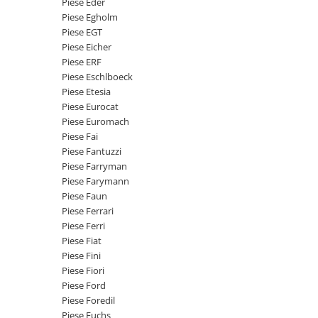
Piese Eder
Senzor presiune ulei
Piese Faun
Piese Egholm
Senzori temperatura ulei
Piese EGT
Piese Dynapack
Senzori suprasarcina
Piese Eicher
Piese Compair
Piese ERF
Senzori proximitate
Piese Eschlboeck
Senzori de viteza
Piese Cesab
Piese Etesia
Senzori stabilizare
Piese Case Construction
Piese Eurocat
Senzori de viraj
Piese Euromach
Piese Case Poclain
Piese Fai
Senzori de inclinatie
Piese Bomag
Piese Fantuzzi
Senzor temperatura apa
Piese Farryman
Piese Bobard
Burduf pentru intrerupator
Piese Farymann
Piese Barthoud
Contact 2 pozitii
Piese Faun
Piese Ferrari
Contact 3 pozitii
Piese Baretta
Piese Ferri
Contact 4 pozitii
Piese Benford
Piese Fiat
Butoane
Piese Fini
Piese Benati
Selector 2 pozitii
Piese Fiori
Piese Belarus
Piese Ford
Selector 3 pozitii
Piese Foredil
Piese Baumann
Intrerupator basculant 2 pozitii
Piese Fuchs