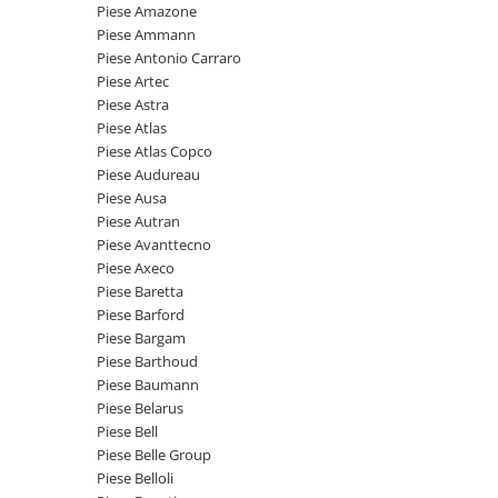
Piese motor
Piese Amazone
Piese Parker
Piese Ammann
Alternatoare
Piese Hyundai
Piese Antonio Carraro
Electromotoare
Piese Artec
Piese Terex
Pompa combustibil
Piese Astra
Piese Lombardini
Piese Atlas
Pompa de apa
Piese Atlas Copco
Radiator racire ulei hidraulic
Piese Linde
Piese Audureau
Radiator apa
Piese Multitel
Piese Ausa
Bobina de pornire
Piese Autran
Piese Dieci
Bobina de oprire
Piese Avanttecno
Piese Massey Ferguson
Piese Axeco
Bobina de acceleratie
Piese Baretta
Piese Steyr
Curea alternator - transmisie
Piese Barford
Piese Landini
Curea distributie
Piese Bargam
Esapament
Piese Barthoud
Piese New Holland
Piese Baumann
Busoane - dopuri
Piese Takeuchi
Piese Belarus
Ventilatoare
Piese Bell
Piese Kobelco
Pompa de ulei
Piese Belle Group
Piese Jungheinrich
Termostat
Piese Belloli