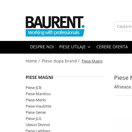
PIESE UTILAJE
PIESE DUPA BRAND
Atasamente
Piese Upright
Dinti cupa excavator
Piese Multimarca
DESPRE NOI
PIESE UTILAJE
CERERE OFERTA
Cupe
Acumulatori US Battery
Platforme
Baterii Trojan
Home /
Piese dupa brand /
Piese Magni
Furci stivuitor
Baterii NBA
Brat suplimentar
Piese 
PIESE MAGNI
Piese Komatsu
Cos nacela
Afiseaza:
Piese motor Cummins
Matura stivuitor
Piese JCB
Piese Manitou
Sararite
Piese motor Hatz
Piese Merlo
Plug deszapezire
Piese Kubota
Piese Haulotte
Cupla rapida
Piese Genie
Piese motor Deutz
Piese transmisie
Piese JLG
Piese Caterpillar
Uleiuri Divinol
Cardane
Piese Liebherr