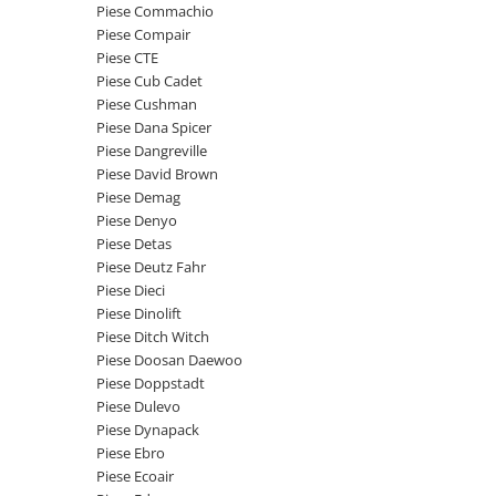
Piese Schaeff
Piese Commachio
Cabluri si mufe
Piese Compair
Piese Putzmeister
Mufe si pini
Piese CTE
Piese Mitsubishi
Piese contact
Piese Cub Cadet
Piese Cushman
Contactor 12V
Piese Matbro
Piese Dana Spicer
Contactoare 24V
Piese Lindner
Piese Dangreville
Contactoare 48V
Piese David Brown
Piese Kramer
Motoare electrice
Piese Demag
Piese Kaiser
Piese Denyo
Placa electronica
Piese Detas
Piese Jacobsen
Contact general - Ciuperca
Piese Deutz Fahr
Pedala
Piese Ingersoll Rand
Piese Dieci
Sigurante
Piese Dinolift
Piese Hanomag
Piese Ditch Witch
Becuri indicatoare
Piese Hamm
Piese Doosan Daewoo
Limitatori
Piese Doppstadt
Piese Goldoni
Potentiometre
Piese Dulevo
Piese Furukawa
Senzori de unghi
Piese Dynapack
Bobina solenoid
Piese Ebro
Piese Ford
Piese Ecoair
Bobina 24V
Piese Ferrari