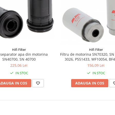
Hifi Filter
Hifi Filter
u separator apa din motorina
Filtru de motorina SN70320, SN
SN40700, SN 40700
3026, P551433, WF10054, BF
225,06 Lei
156,09 Lei
IN STOC
IN STOC
ADAUGA IN COS
ADAUGA IN COS