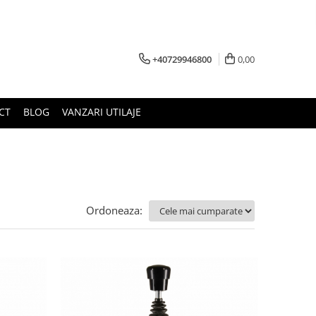
+40729946800
0,00
CT
BLOG
VANZARI UTILAJE
Ordoneaza: