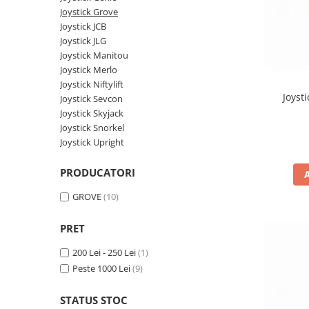
Piese Volvo
Punti - axe
Joystick Grove
Piese motor Yanmar
Diverse piese transmisie
Joystick JCB
Joystick JLG
Piese ambreiaj
Piese Fiat
Joystick Manitou
Planetare
Piese Snorkel
Joystick Merlo
Angrenaje transmisie
Joystick Niftylift
Piese John Deere
Grupuri conice
Joyst
Joystick Sevcon
Piese ZF
Convertizoare
Joystick Skyjack
Joystick Snorkel
Piese Vapormatic
Cruce cardan
Joystick Upright
Disc frictiune
Piese utilaje Fendt
Roti
Piese Case IH
PRODUCATORI
Roti teren accidentat
Piese Dana Spicer
GROVE
(10)
Roti non-marking
Filtre Hifi
Piulite roata
PRET
Piese Skyjack
Butuc roata
200 Lei - 250 Lei
(1)
Piese Bobcat
Janta
Peste 1000 Lei
(9)
Anvelope
Piese Yale
Roata transpaleta
STATUS STOC
Piese Hyster