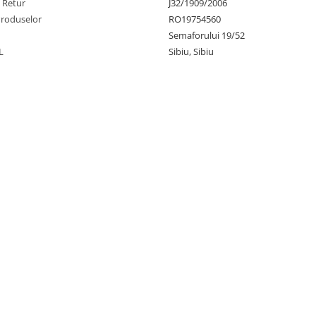
e Retur
J32/1909/2006
Produselor
RO19754560
Semaforului 19/52
L
Sibiu, Sibiu