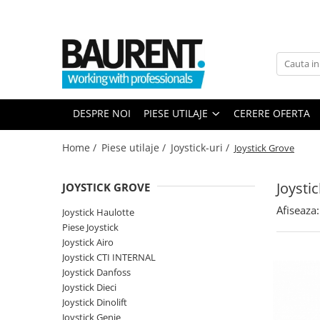
PIESE UTILAJE
PIESE DUPA BRAND
Atasamente
Piese Upright
Dinti cupa excavator
Piese Multimarca
DESPRE NOI
PIESE UTILAJE
CERERE OFERTA
Cupe
Acumulatori US Battery
Platforme
Baterii Trojan
Home /
Piese utilaje /
Joystick-uri /
Joystick Grove
Furci stivuitor
Baterii NBA
Brat suplimentar
Joysti
JOYSTICK GROVE
Piese Komatsu
Cos nacela
Afiseaza:
Piese motor Cummins
Matura stivuitor
Joystick Haulotte
Piese Joystick
Sararite
Piese motor Hatz
Joystick Airo
Plug deszapezire
Piese Kubota
Joystick CTI INTERNAL
Cupla rapida
Joystick Danfoss
Piese motor Deutz
Piese transmisie
Joystick Dieci
Piese Caterpillar
Joystick Dinolift
Cardane
Joystick Genie