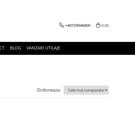
+40729946800
0,00
CT
BLOG
VANZARI UTILAJE
Ordoneaza: