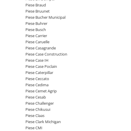
Etrieri
Piese Braud
Piese Lamborghini
Placute de frana
Piese Bruunet
Piese Same
Pompa de frana - cilindru de frana
Piese Bucher Municipal
Piese Buhrer
Frana utilaje
Piese Renault
Piese Busch
Supapa franare
Piese Hurlimann
Piese Carrier
Kit reparatii
Piese Caruelle
Piese Zetor
Cabluri frana
Piese Casagrande
Piese Weidemann
Piese Case Construction
Rezervor lichid de frana
Piese Case IH
Piese Ausa
Lichid de frana
Piese Case Poclain
Piese Sennebogen
Antigel frane
Piese Caterpillar
Piese fara categorie
Piese Still
Piese Ceccato
Piese Cedima
Sepci
Piese Timberjack
Piese Cemet Agrip
Garnituri utilaje
Piese Valmet Valtra
Piese Cesab
Siguranta
Piese Challenger
Piese Vogele
Piese Chikusui
Abtibilduri - Etichete
Piese Yuchai
Piese Claas
Girofar
Piese Clark Michigan
Piese Zeppelin
Piese electrice
Piese CMI