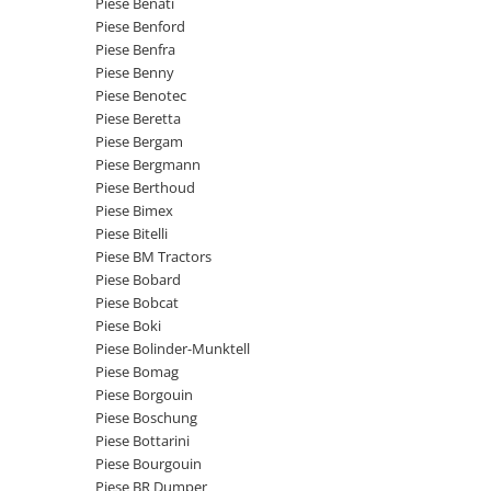
Piese Benati
Piese Claas
Fulie
Piese Benford
Pistoane
Piese Iveco
Piese Benfra
Turbosuflanta
Piese Nifty Lift
Piese Benny
Diverse piese motor
Piese Benotec
Piese Grove
Piese Beretta
Furtune si conducte
Piese motor Perkins
Piese Bergam
Injectoare
Piese Bergmann
Piese Deutz Fahr
Chiuloasa
Piese Berthoud
Vibrochen - ax came - arbore cotit
Piese Atlas Copco
Piese Bimex
Piese Bitelli
Camasa piston
Piese Hitachi
Piese BM Tractors
Segmenti motor
Piese Vermeer
Piese Bobard
Termoflot
Piese Bobcat
Piese Gehl
Cablu acceleratie
Piese Boki
Piese Socage
Senzori de presiune ulei
Piese Bolinder-Munktell
Piese Bomag
Vaporizatoare
Piese Kaeser
Piese Borgouin
Radiatoare AC
Piese Wacker Neuson
Piese Boschung
Piese frana
Piese Bottarini
Piese David Brown
Piese Bourgouin
Discuri de frana
Piese Mc Cormick
Piese BR Dumper