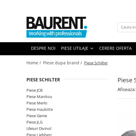
PIESE UTILAJE
PIESE DUPA BRAND
Atasamente
Piese Upright
Dinti cupa excavator
Piese Multimarca
DESPRE NOI
PIESE UTILAJE
CERERE OFERTA
Cupe
Acumulatori US Battery
Platforme
Baterii Trojan
Home /
Piese dupa brand /
Piese Schilter
Furci stivuitor
Baterii NBA
Brat suplimentar
Piese 
PIESE SCHILTER
Piese Komatsu
Cos nacela
Afiseaza:
Piese motor Cummins
Matura stivuitor
Piese JCB
Piese Manitou
Sararite
Piese motor Hatz
Piese Merlo
Plug deszapezire
Piese Kubota
Piese Haulotte
Cupla rapida
Piese Genie
Piese motor Deutz
Piese transmisie
Piese JLG
Piese Caterpillar
Uleiuri Divinol
Cardane
Piese Liebherr