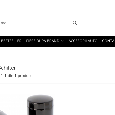
BESTSELLER
PIESE DUPA BRAND
ACCESORII AUTO
CONTA
Schilter
1-
1
din
1
produse