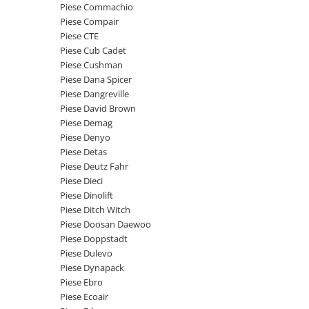
Piese Schaeff
Piese Commachio
Cabluri si mufe
Piese Compair
Piese Putzmeister
Mufe si pini
Piese CTE
Piese Mitsubishi
Piese contact
Piese Cub Cadet
Piese Cushman
Contactor 12V
Piese Matbro
Piese Dana Spicer
Contactoare 24V
Piese Lindner
Piese Dangreville
Contactoare 48V
Piese David Brown
Piese Kramer
Motoare electrice
Piese Demag
Piese Kaiser
Piese Denyo
Placa electronica
Piese Detas
Piese Jacobsen
Contact general - Ciuperca
Piese Deutz Fahr
Pedala
Piese Ingersoll Rand
Piese Dieci
Sigurante
Piese Dinolift
Piese Hanomag
Piese Ditch Witch
Becuri indicatoare
Piese Hamm
Piese Doosan Daewoo
Limitatori
Piese Doppstadt
Piese Goldoni
Potentiometre
Piese Dulevo
Piese Furukawa
Senzori de unghi
Piese Dynapack
Bobina solenoid
Piese Ebro
Piese Ford
Piese Ecoair
Bobina 24V
Piese Ferrari