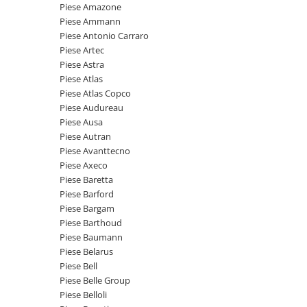
Piese motor
Piese Amazone
Piese Parker
Piese Ammann
Alternatoare
Piese Hyundai
Piese Antonio Carraro
Electromotoare
Piese Artec
Piese Terex
Pompa combustibil
Piese Astra
Piese Lombardini
Piese Atlas
Pompa de apa
Piese Atlas Copco
Radiator racire ulei hidraulic
Piese Linde
Piese Audureau
Radiator apa
Piese Multitel
Piese Ausa
Bobina de pornire
Piese Autran
Piese Dieci
Bobina de oprire
Piese Avanttecno
Piese Massey Ferguson
Piese Axeco
Bobina de acceleratie
Piese Baretta
Piese Steyr
Curea alternator - transmisie
Piese Barford
Piese Landini
Curea distributie
Piese Bargam
Esapament
Piese Barthoud
Piese New Holland
Piese Baumann
Busoane - dopuri
Piese Takeuchi
Piese Belarus
Ventilatoare
Piese Bell
Piese Kobelco
Pompa de ulei
Piese Belle Group
Piese Jungheinrich
Termostat
Piese Belloli