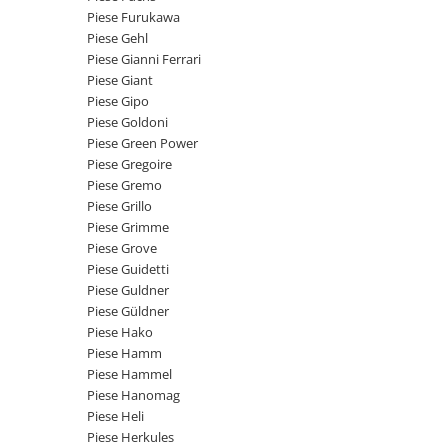
Intrerupator 3 pozitii
Piese Barford
Piese Furukawa
Relee 12V
Piese Gehl
Piese Antonio Carraro
Relee 24V
Piese Gianni Ferrari
Piese Ammann
Piese Giant
Modul electronic
Piese Gipo
Piese Ahlmann
Faruri fata
Piese Goldoni
Piese Airo
Lampi spate
Piese Green Power
Orometru
Piese Gregoire
Piese Aebi
Piese Gremo
Microintrerupator
Piese SDMO
Piese Grillo
Senzori utilaje
Piese Doosan Daewoo
Piese Grimme
Calculatoare utilaje
Piese Grove
Piese Agritalia - Carraro
Electrovalva - electroventil - electro
Piese Guidetti
valva
Piese Doppstadt
Piese Guldner
Piese Güldner
Bobina 12V
Piese Fai
Piese Hako
Senzor de vant - anemometru
Piese Kalmar
Piese Hamm
Intrerupator 4 pozitii
Piese Hammel
Piese Klemm
Bobina 10V
Piese Hanomag
Piese Lansing Bagnall
Piese Heli
Bobina 20V
Piese Herkules
Lampi semnalizare
Piese Laupetre