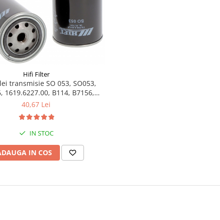
Hifi Filter
ulei transmisie SO 053, SO053,
 1619.6227.00, B114, B7156,
3012, 0451104001, 0451104065,
40,67 Lei
, Q 09505-58, V39198, W16505-
69, 0812684, 3I1081
IN STOC
ADAUGA IN COS