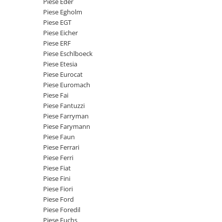
Piese Eder
Senzor presiune ulei
Piese Faun
Piese Egholm
Senzori temperatura ulei
Piese EGT
Piese Dynapack
Senzori suprasarcina
Piese Eicher
Piese Compair
Piese ERF
Senzori proximitate
Piese Eschlboeck
Senzori de viteza
Piese Cesab
Piese Etesia
Senzori stabilizare
Piese Case Construction
Piese Eurocat
Senzori de viraj
Piese Euromach
Piese Case Poclain
Piese Fai
Senzori de inclinatie
Piese Bomag
Piese Fantuzzi
Senzor temperatura apa
Piese Farryman
Piese Bobard
Burduf pentru intrerupator
Piese Farymann
Piese Barthoud
Contact 2 pozitii
Piese Faun
Piese Ferrari
Contact 3 pozitii
Piese Baretta
Piese Ferri
Contact 4 pozitii
Piese Benford
Piese Fiat
Butoane
Piese Fini
Piese Benati
Selector 2 pozitii
Piese Fiori
Piese Belarus
Piese Ford
Selector 3 pozitii
Piese Foredil
Piese Baumann
Intrerupator basculant 2 pozitii
Piese Fuchs