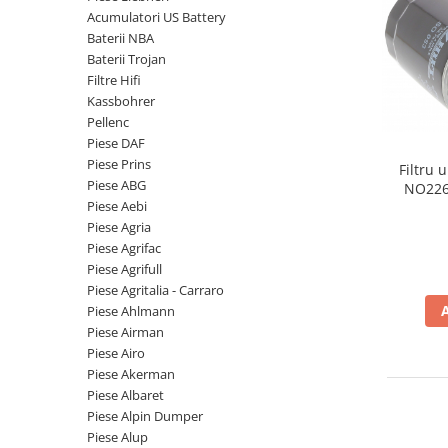
Piese Volvo
Punti - axe
Acumulatori US Battery
Piese motor Yanmar
Diverse piese transmisie
Baterii NBA
Baterii Trojan
Piese ambreiaj
Piese Fiat
Filtre Hifi
Planetare
Piese Snorkel
Kassbohrer
Angrenaje transmisie
Pellenc
Piese John Deere
Grupuri conice
Piese DAF
Piese ZF
Convertizoare
Piese Prins
Filtru 
Piese ABG
Piese Vapormatic
NO226,
Cruce cardan
Piese Aebi
B7369, P
Disc frictiune
Piese utilaje Fendt
K955687
Piese Agria
Roti
Piese Agrifac
Piese Case IH
Piese Agrifull
Roti teren accidentat
Piese Dana Spicer
Piese Agritalia - Carraro
Roti non-marking
Filtre Hifi
Piese Ahlmann
Piulite roata
Piese Airman
Piese Skyjack
Butuc roata
Piese Airo
Piese Bobcat
Piese Akerman
Janta
Piese Albaret
Anvelope
Piese Yale
Piese Alpin Dumper
Roata transpaleta
Piese Hyster
Piese Alup