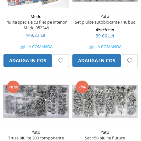
Piese motor
Piese Parker
Alternatoare
Piese Hyundai
Merlo
Yato
Electromotoare
Piulita speciala cu filet pe interior
Set piulite autoblocante 146 buc
Piese Terex
Merlo 052246
Pompa combustibil
45,76 Lei
Piese Lombardini
449,23 Lei
39,66 Lei
Pompa de apa
Radiator racire ulei hidraulic
Piese Linde
LA COMANDA
LA COMANDA
Radiator apa
Piese Multitel
ADAUGA IN COS
ADAUGA IN COS
Bobina de pornire
Piese Dieci
Bobina de oprire
Piese Massey Ferguson
Bobina de acceleratie
Piese Steyr
Curea alternator - transmisie
-10%
-7%
Piese Landini
Curea distributie
Esapament
Piese New Holland
Busoane - dopuri
Piese Takeuchi
Ventilatoare
Piese Kobelco
Pompa de ulei
Yato
Yato
Piese Jungheinrich
Termostat
Trusa piulite 300 componente
Set 150 piulite fluture