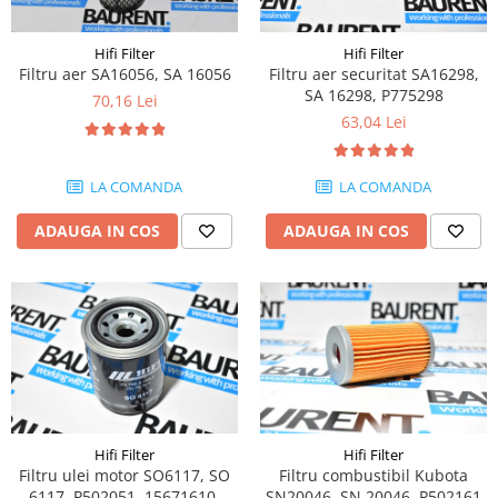
Piese Volvo
Punti - axe
Piese motor Yanmar
Diverse piese transmisie
Hifi Filter
Hifi Filter
Piese ambreiaj
Piese Fiat
Filtru aer SA16056, SA 16056
Filtru aer securitat SA16298,
SA 16298, P775298
Planetare
70,16 Lei
Piese Snorkel
63,04 Lei
Angrenaje transmisie
Piese John Deere
Grupuri conice
Piese ZF
Convertizoare
LA COMANDA
LA COMANDA
Piese Vapormatic
Cruce cardan
ADAUGA IN COS
ADAUGA IN COS
Disc frictiune
Piese utilaje Fendt
Roti
Piese Case IH
Roti teren accidentat
Piese Dana Spicer
Roti non-marking
Filtre Hifi
Piulite roata
Piese Skyjack
Butuc roata
Piese Bobcat
Janta
Anvelope
Piese Yale
Hifi Filter
Hifi Filter
Filtru ulei motor SO6117, SO
Filtru combustibil Kubota
Roata transpaleta
Piese Hyster
6117, P502051, 15671610,
SN20046, SN 20046, P502161