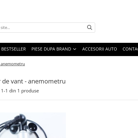
BESTSELLER
PIESE DUPA BRAND
ACCESORII AUTO
CONTA
 - anemometru
 de vant - anemometru
1-
1
din
1
produse