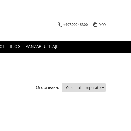
+40729946800
0,00
CT
BLOG
VANZARI UTILAJE
Ordoneaza: