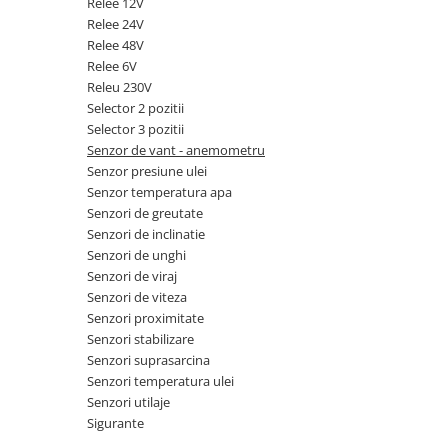
Relee 12V
Piese Claas
Fulie
Relee 24V
Pistoane
Piese Iveco
Relee 48V
Turbosuflanta
Piese Nifty Lift
Relee 6V
Diverse piese motor
Releu 230V
Piese Grove
Selector 2 pozitii
Furtune si conducte
Piese motor Perkins
Selector 3 pozitii
Injectoare
Senzor de vant - anemometru
Piese Deutz Fahr
Chiuloasa
Senzor presiune ulei
Vibrochen - ax came - arbore cotit
Piese Atlas Copco
Senzor temperatura apa
Senzori de greutate
Camasa piston
Piese Hitachi
Senzori de inclinatie
Segmenti motor
Piese Vermeer
Senzori de unghi
Termoflot
Senzori de viraj
Piese Gehl
Cablu acceleratie
Senzori de viteza
Piese Socage
Senzori de presiune ulei
Senzori proximitate
Senzori stabilizare
Vaporizatoare
Piese Kaeser
Senzori suprasarcina
Radiatoare AC
Piese Wacker Neuson
Senzori temperatura ulei
Piese frana
Senzori utilaje
Piese David Brown
Sigurante
Discuri de frana
Piese Mc Cormick