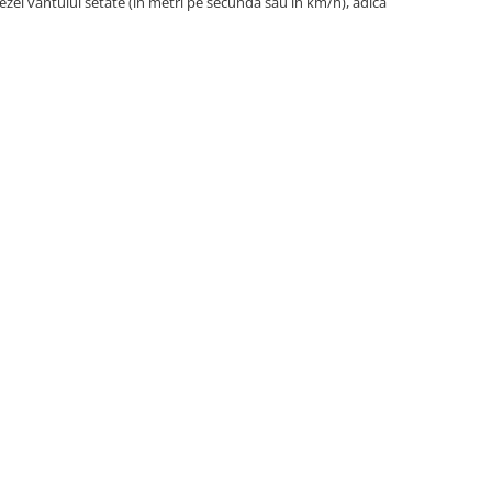
ezei vantului setate (in metri pe secunda sau in km/h), adica