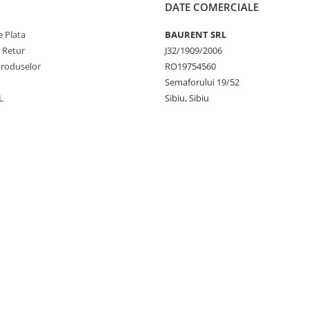
DATE COMERCIALE
 Plata
BAURENT SRL
e Retur
J32/1909/2006
Produselor
RO19754560
Semaforului 19/52
L
Sibiu, Sibiu