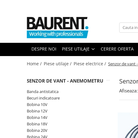
PIESE UTILAJE
PIESE DUPA BRAND
Atasamente
Piese Upright
Dinti cupa excavator
Piese Multimarca
DESPRE NOI
PIESE UTILAJE
CERERE OFERTA
Cupe
Acumulatori US Battery
Platforme
Baterii Trojan
Home /
Piese utilaje /
Piese electrice /
Senzor de vant
Furci stivuitor
Baterii NBA
Brat suplimentar
Senzor
SENZOR DE VANT - ANEMOMETRU
Piese Komatsu
Cos nacela
Afiseaza:
Piese motor Cummins
Matura stivuitor
Banda antistatica
Becuri indicatoare
Sararite
Piese motor Hatz
Bobina 10V
Plug deszapezire
Piese Kubota
Bobina 12V
Cupla rapida
Bobina 14V
Piese motor Deutz
Piese transmisie
Bobina 18V
Piese Caterpillar
Bobina 20V
Cardane
Bobina 24V