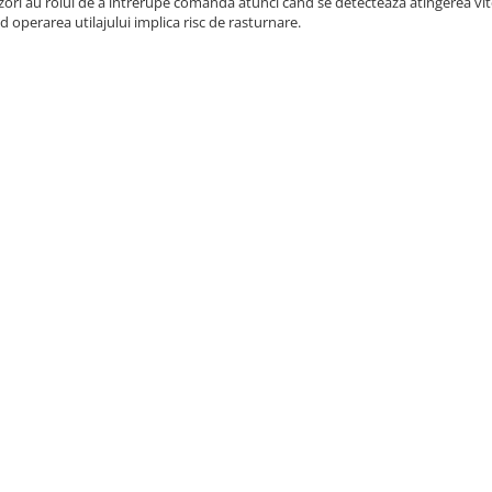
zori au rolul de a intrerupe comanda atunci cand se detecteaza atingerea vit
d operarea utilajului implica risc de rasturnare.