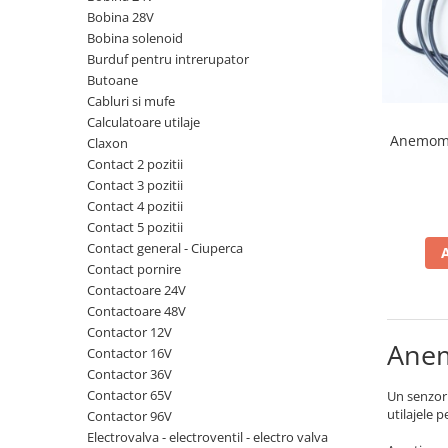
Piese Volvo
Punti - axe
Bobina 28V
Piese motor Yanmar
Diverse piese transmisie
Bobina solenoid
Burduf pentru intrerupator
Piese ambreiaj
Piese Fiat
Butoane
Planetare
Piese Snorkel
Cabluri si mufe
Angrenaje transmisie
Calculatoare utilaje
Piese John Deere
Grupuri conice
Anemome
Claxon
Piese ZF
Convertizoare
Contact 2 pozitii
Contact 3 pozitii
Piese Vapormatic
Cruce cardan
Contact 4 pozitii
Disc frictiune
Piese utilaje Fendt
Contact 5 pozitii
Roti
Contact general - Ciuperca
Piese Case IH
Contact pornire
Roti teren accidentat
Piese Dana Spicer
Contactoare 24V
Roti non-marking
Filtre Hifi
Contactoare 48V
Piulite roata
Contactor 12V
Piese Skyjack
Anem
Butuc roata
Contactor 16V
Piese Bobcat
Contactor 36V
Janta
Contactor 65V
Un senzor 
Anvelope
Piese Yale
utilajele p
Contactor 96V
Roata transpaleta
Piese Hyster
Electrovalva - electroventil - electro valva