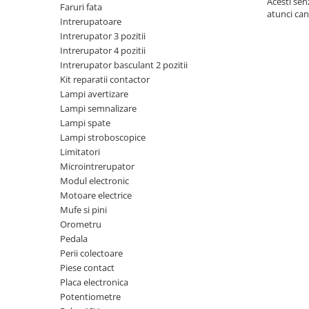
Acesti sen
Piese motor
Faruri fata
Piese Parker
atunci can
Intrerupatoare
Alternatoare
Piese Hyundai
Intrerupator 3 pozitii
Electromotoare
Intrerupator 4 pozitii
Piese Terex
Pompa combustibil
Intrerupator basculant 2 pozitii
Piese Lombardini
Kit reparatii contactor
Pompa de apa
Lampi avertizare
Radiator racire ulei hidraulic
Piese Linde
Lampi semnalizare
Radiator apa
Piese Multitel
Lampi spate
Bobina de pornire
Lampi stroboscopice
Piese Dieci
Bobina de oprire
Limitatori
Piese Massey Ferguson
Microintrerupator
Bobina de acceleratie
Modul electronic
Piese Steyr
Curea alternator - transmisie
Motoare electrice
Piese Landini
Curea distributie
Mufe si pini
Esapament
Orometru
Piese New Holland
Pedala
Busoane - dopuri
Piese Takeuchi
Perii colectoare
Ventilatoare
Piese contact
Piese Kobelco
Pompa de ulei
Placa electronica
Piese Jungheinrich
Termostat
Potentiometre