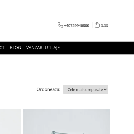
+40729946800
0,00
CT
BLOG
VANZARI UTILAJE
Ordoneaza: