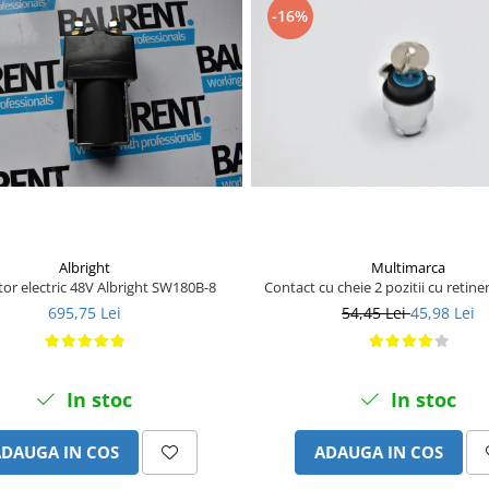
-16%
Albright
Multimarca
or electric 48V Albright SW180B-8
Contact cu cheie 2 pozitii cu retin
695,75 Lei
54,45 Lei
45,98 Lei
In stoc
In stoc
ADAUGA IN COS
ADAUGA IN COS