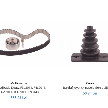
Multimarca
Genie
stributie Deutz F3L2011, F4L2011,
Burduf joystick nacele Genie G
F4M2011, TCD2011 02931480
50,84 Lei
885,23 Lei