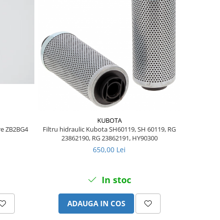
KUBOTA
ere ZB2BG4
Filtru hidraulic Kubota SH60119, SH 60119, RG
23862190, RG 23862191, HY90300
650,00 Lei
In stoc
ADAUGA IN COS