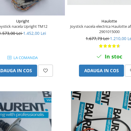
Haulotte
Upright
Joystick nacela electrica Haulotte 
oystick nacela Upright TM12
2901015000
1.573,00 Lei
1.452,00 Lei
1.677,73 Lei
1.210,00 L
In stoc
LA COMANDA
ADAUGA IN COS
ADAUGA IN COS