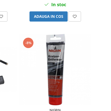
In stoc
ADAUGA IN COS
-8%
NIGRIN