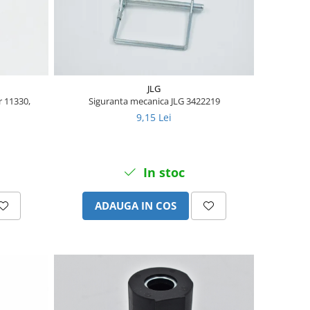
JLG
r 11330,
Siguranta mecanica JLG 3422219
9,15 Lei
In stoc
ADAUGA IN COS