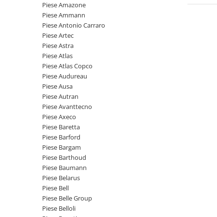
Piese motor
Piese Amazone
Piese Parker
Piese Ammann
Alternatoare
Piese Hyundai
Piese Antonio Carraro
Electromotoare
Piese Artec
Piese Terex
Pompa combustibil
Piese Astra
Piese Lombardini
Piese Atlas
Pompa de apa
Piese Atlas Copco
Radiator racire ulei hidraulic
Piese Linde
Piese Audureau
Radiator apa
Piese Multitel
Piese Ausa
Bobina de pornire
Piese Autran
Piese Dieci
Bobina de oprire
Piese Avanttecno
Piese Massey Ferguson
Piese Axeco
Bobina de acceleratie
Piese Baretta
Piese Steyr
Curea alternator - transmisie
Piese Barford
Piese Landini
Curea distributie
Piese Bargam
Esapament
Piese Barthoud
Piese New Holland
Piese Baumann
Busoane - dopuri
Piese Takeuchi
Piese Belarus
Ventilatoare
Piese Bell
Piese Kobelco
Pompa de ulei
Piese Belle Group
Piese Jungheinrich
Termostat
Piese Belloli