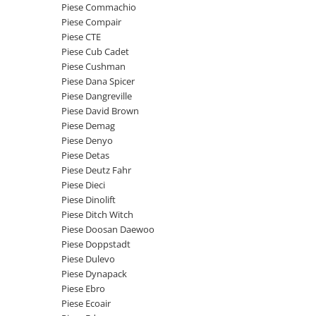
Piese Schaeff
Piese Commachio
Cabluri si mufe
Piese Compair
Piese Putzmeister
Mufe si pini
Piese CTE
Piese Mitsubishi
Piese contact
Piese Cub Cadet
Piese Cushman
Contactor 12V
Piese Matbro
Piese Dana Spicer
Contactoare 24V
Piese Lindner
Piese Dangreville
Contactoare 48V
Piese David Brown
Piese Kramer
Motoare electrice
Piese Demag
Piese Kaiser
Piese Denyo
Placa electronica
Piese Detas
Piese Jacobsen
Contact general - Ciuperca
Piese Deutz Fahr
Pedala
Piese Ingersoll Rand
Piese Dieci
Sigurante
Piese Dinolift
Piese Hanomag
Piese Ditch Witch
Becuri indicatoare
Piese Hamm
Piese Doosan Daewoo
Limitatori
Piese Doppstadt
Piese Goldoni
Potentiometre
Piese Dulevo
Piese Furukawa
Senzori de unghi
Piese Dynapack
Bobina solenoid
Piese Ebro
Piese Ford
Piese Ecoair
Bobina 24V
Piese Ferrari