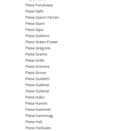
Intrerupator 3 pozitii
Piese Barford
Piese Furukawa
Relee 12V
Piese Gehl
Piese Antonio Carraro
Relee 24V
Piese Gianni Ferrari
Piese Ammann
Piese Giant
Modul electronic
Piese Gipo
Piese Ahlmann
Faruri fata
Piese Goldoni
Piese Airo
Lampi spate
Piese Green Power
Orometru
Piese Gregoire
Piese Aebi
Piese Gremo
Microintrerupator
Piese SDMO
Piese Grillo
Senzori utilaje
Piese Doosan Daewoo
Piese Grimme
Calculatoare utilaje
Piese Grove
Piese Agritalia - Carraro
Electrovalva - electroventil - electro
Piese Guidetti
valva
Piese Doppstadt
Piese Guldner
Piese Güldner
Bobina 12V
Piese Fai
Piese Hako
Senzor de vant - anemometru
Piese Kalmar
Piese Hamm
Intrerupator 4 pozitii
Piese Hammel
Piese Klemm
Bobina 10V
Piese Hanomag
Piese Lansing Bagnall
Piese Heli
Bobina 20V
Piese Herkules
Lampi semnalizare
Piese Laupetre