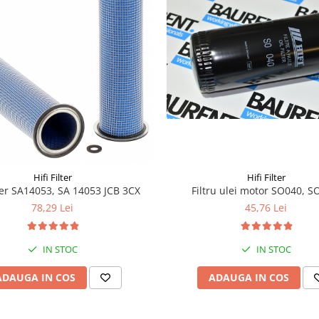
Hifi Filter
Hifi Filter
aer SA14053, SA 14053 JCB 3CX
Filtru ulei motor SO040, S
78,29 Lei
45,76 Lei
IN STOC
IN STOC
ADAUGA IN COS
ADAUGA IN COS