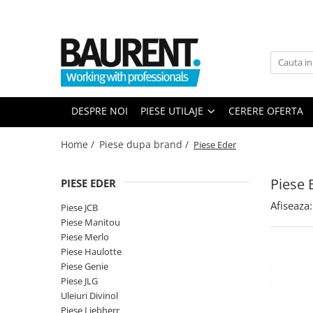
PIESE UTILAJE
PIESE DUPA BRAND
Atasamente
Piese Upright
Dinti cupa excavator
Piese Multimarca
DESPRE NOI
PIESE UTILAJE
CERERE OFERTA
Cupe
Acumulatori US Battery
Platforme
Baterii Trojan
Home /
Piese dupa brand /
Piese Eder
Furci stivuitor
Baterii NBA
Brat suplimentar
Piese 
PIESE EDER
Piese Komatsu
Cos nacela
Afiseaza:
Piese motor Cummins
Matura stivuitor
Piese JCB
Piese Manitou
Sararite
Piese motor Hatz
Piese Merlo
Plug deszapezire
Piese Kubota
Piese Haulotte
Cupla rapida
Piese Genie
Piese motor Deutz
Piese transmisie
Piese JLG
Piese Caterpillar
Uleiuri Divinol
Cardane
Piese Liebherr