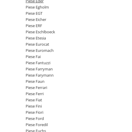
Piese Eder
Senzor presiune ulei
Piese Faun
Piese Egholm
Senzori temperatura ulei
Piese EGT
Piese Dynapack
Senzori suprasarcina
Piese Eicher
Piese Compair
Piese ERF
Senzori proximitate
Piese Eschlboeck
Senzori de viteza
Piese Cesab
Piese Etesia
Senzori stabilizare
Piese Case Construction
Piese Eurocat
Senzori de viraj
Piese Euromach
Piese Case Poclain
Piese Fai
Senzori de inclinatie
Piese Bomag
Piese Fantuzzi
Senzor temperatura apa
Piese Farryman
Piese Bobard
Burduf pentru intrerupator
Piese Farymann
Piese Barthoud
Contact 2 pozitii
Piese Faun
Piese Ferrari
Contact 3 pozitii
Piese Baretta
Piese Ferri
Contact 4 pozitii
Piese Benford
Piese Fiat
Butoane
Piese Fini
Piese Benati
Selector 2 pozitii
Piese Fiori
Piese Belarus
Piese Ford
Selector 3 pozitii
Piese Foredil
Piese Baumann
Intrerupator basculant 2 pozitii
Piese Fuchs