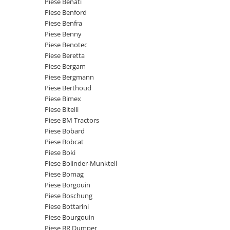
Piese Benati
Piese Claas
Fulie
Piese Benford
Pistoane
Piese Iveco
Piese Benfra
Turbosuflanta
Piese Nifty Lift
Piese Benny
Diverse piese motor
Piese Benotec
Piese Grove
Piese Beretta
Furtune si conducte
Piese motor Perkins
Piese Bergam
Injectoare
Piese Bergmann
Piese Deutz Fahr
Chiuloasa
Piese Berthoud
Vibrochen - ax came - arbore cotit
Piese Atlas Copco
Piese Bimex
Piese Bitelli
Camasa piston
Piese Hitachi
Piese BM Tractors
Segmenti motor
Piese Vermeer
Piese Bobard
Termoflot
Piese Bobcat
Piese Gehl
Cablu acceleratie
Piese Boki
Piese Socage
Senzori de presiune ulei
Piese Bolinder-Munktell
Piese Bomag
Vaporizatoare
Piese Kaeser
Piese Borgouin
Radiatoare AC
Piese Wacker Neuson
Piese Boschung
Piese frana
Piese Bottarini
Piese David Brown
Piese Bourgouin
Discuri de frana
Piese Mc Cormick
Piese BR Dumper