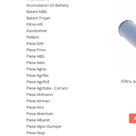
Piese Volvo
Punti - axe
Acumulatori US Battery
Piese motor Yanmar
Diverse piese transmisie
Baterii NBA
Baterii Trojan
Piese ambreiaj
Piese Fiat
Filtre Hifi
Planetare
Piese Snorkel
Kassbohrer
Angrenaje transmisie
Pellenc
Piese John Deere
Grupuri conice
Piese DAF
Piese ZF
Convertizoare
Piese Prins
Piese ABG
Piese Vapormatic
Cruce cardan
Piese Aebi
Disc frictiune
Piese utilaje Fendt
Piese Agria
Roti
Piese Agrifac
Piese Case IH
Filtru 
Piese Agrifull
Roti teren accidentat
Piese Dana Spicer
Piese Agritalia - Carraro
Roti non-marking
Filtre Hifi
Piese Ahlmann
Piulite roata
Piese Airman
Piese Skyjack
Butuc roata
Piese Airo
Piese Bobcat
Piese Akerman
Janta
Piese Albaret
Anvelope
Piese Yale
Piese Alpin Dumper
Roata transpaleta
Piese Hyster
Piese Alup