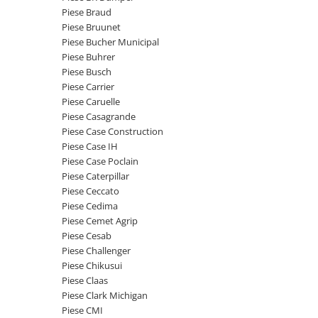
Etrieri
Piese Braud
Piese Lamborghini
Placute de frana
Piese Bruunet
Piese Same
Pompa de frana - cilindru de frana
Piese Bucher Municipal
Piese Buhrer
Frana utilaje
Piese Renault
Piese Busch
Supapa franare
Piese Hurlimann
Piese Carrier
Kit reparatii
Piese Caruelle
Piese Zetor
Cabluri frana
Piese Casagrande
Piese Weidemann
Piese Case Construction
Rezervor lichid de frana
Piese Case IH
Piese Ausa
Lichid de frana
Piese Case Poclain
Piese Sennebogen
Antigel frane
Piese Caterpillar
Piese fara categorie
Piese Still
Piese Ceccato
Piese Cedima
Sepci
Piese Timberjack
Piese Cemet Agrip
Garnituri utilaje
Piese Valmet Valtra
Piese Cesab
Siguranta
Piese Challenger
Piese Vogele
Piese Chikusui
Abtibilduri - Etichete
Piese Yuchai
Piese Claas
Girofar
Piese Clark Michigan
Piese Zeppelin
Piese electrice
Piese CMI