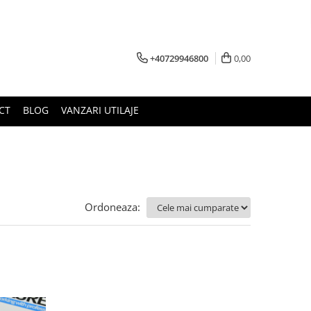
+40729946800
0,00
CT
BLOG
VANZARI UTILAJE
Ordoneaza: