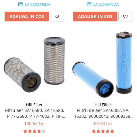
Piese Claas
Fulie
8410951
LA COMANDA
LA COMANDA
Pistoane
Piese Iveco
ADAUGA IN COS
ADAUGA IN COS
Turbosuflanta
Piese Nifty Lift
Diverse piese motor
Piese Grove
Furtune si conducte
Piese motor Perkins
Injectoare
Piese Deutz Fahr
Chiuloasa
Vibrochen - ax came - arbore cotit
Piese Atlas Copco
Camasa piston
Piese Hitachi
Segmenti motor
Piese Vermeer
Termoflot
Piese Gehl
Cablu acceleratie
Piese Socage
Senzori de presiune ulei
Hifi Filter
Hifi Filter
Vaporizatoare
Piese Kaeser
Filtru aer SA16580, SA 16580,
Filtru de aer SA16302, SA
Radiatoare AC
Piese Wacker Neuson
P 77-2580, P 77-4602, P 78-
16302, 90002043, 90009358,
Piese frana
0958, P 78-1517, P 78-1911, P
P77-5302, P82-9333
100,66 Lei
83,38 Lei
Piese David Brown
82-8889
Discuri de frana
Piese Mc Cormick