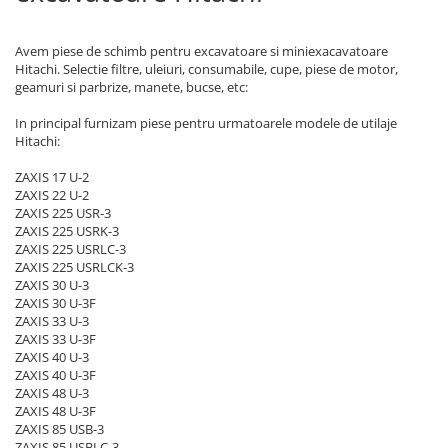
Bobina 14V
Piese Lebrero
Bobina 28V
Avem piese de schimb pentru excavatoare si miniexacavatoare
Piese Macmoter
Hitachi. Selectie filtre, uleiuri, consumabile, cupe, piese de motor,
Relee 48V
geamuri si parbrize, manete, bucse, etc:
Piese Lugli
Contact 5 pozitii
Piese Menzi Muck
In principal furnizam piese pentru urmatoarele modele de utilaje
Contactor 36V
Hitachi:
Senzori de greutate
Piese Mustang
Bobina 18V
ZAXIS 17 U-2
Piese Steinbock
ZAXIS 22 U-2
Contactor 16V
Piese Valpadana
ZAXIS 225 USR-3
Kit reparatii contactor
ZAXIS 225 USRK-3
Piese Zettelmeyer
ZAXIS 225 USRLC-3
Contactor 65V
ZAXIS 225 USRLCK-3
Piese Venieri
Contactor 96V
ZAXIS 30 U-3
ZAXIS 30 U-3F
Piese Nissan
Releu 230V
ZAXIS 33 U-3
Relee 6V
Piese Sullair
ZAXIS 33 U-3F
ZAXIS 40 U-3
Intrerupatoare
Piese Rigitrac
ZAXIS 40 U-3F
Banda antistatica
ZAXIS 48 U-3
Piese Krone
Contact pornire
ZAXIS 48 U-3F
Piese Hiab Foco
ZAXIS 85 USB-3
Claxon
ZAXIS 85 USBLC-3