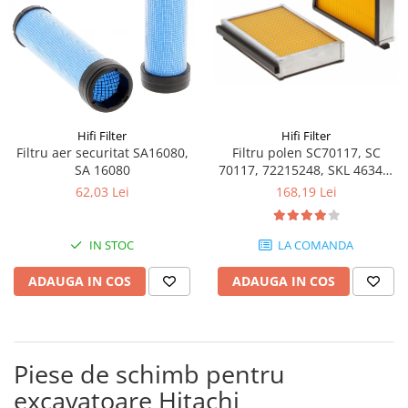
Intrerupator 3 pozitii
Piese Barford
Relee 12V
Piese Antonio Carraro
Relee 24V
Piese Ammann
Modul electronic
Piese Ahlmann
Faruri fata
Piese Airo
Lampi spate
Hifi Filter
Hifi Filter
Orometru
Piese Aebi
Filtru polen SC70117, SC
Filtru aer securitat SA16080,
70117, 72215248, SKL 46346,
SA 16080
Microintrerupator
Piese SDMO
SKL46346
168,19 Lei
62,03 Lei
Senzori utilaje
Piese Doosan Daewoo
Calculatoare utilaje
Piese Agritalia - Carraro
Electrovalva - electroventil - electro
LA COMANDA
IN STOC
valva
Piese Doppstadt
ADAUGA IN COS
ADAUGA IN COS
Bobina 12V
Piese Fai
Senzor de vant - anemometru
Piese Kalmar
Intrerupator 4 pozitii
Piese Klemm
Bobina 10V
Piese de schimb pentru
Piese Lansing Bagnall
Bobina 20V
excavatoare Hitachi
Lampi semnalizare
Piese Laupetre