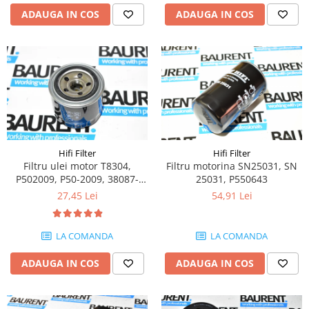
Piese Schaeff
Cabluri si mufe
ADAUGA IN COS
ADAUGA IN COS
Piese Putzmeister
Mufe si pini
Piese Mitsubishi
Piese contact
Contactor 12V
Piese Matbro
Contactoare 24V
Piese Lindner
Contactoare 48V
Piese Kramer
Motoare electrice
Piese Kaiser
Placa electronica
Hifi Filter
Hifi Filter
Piese Jacobsen
Contact general - Ciuperca
Filtru ulei motor T8304,
Filtru motorina SN25031, SN
Pedala
Piese Ingersoll Rand
P502009, P50-2009, 38087-
25031, P550643
Sigurante
2100, 4203-35400, 4203-
27,45 Lei
54,91 Lei
Piese Hanomag
35410, 4203-35500, 42033-
Becuri indicatoare
Piese Hamm
5410, 42033-5500, R96,
Limitatori
2318400 , 2324300, 2327100,
LA COMANDA
LA COMANDA
Piese Goldoni
2346100, 1600554, 51064,
Potentiometre
51334, 51381
Piese Furukawa
ADAUGA IN COS
ADAUGA IN COS
Senzori de unghi
Bobina solenoid
Piese Ford
Bobina 24V
Piese Ferrari