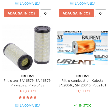
Etrieri
LA COMANDA
LA COMANDA
Piese Lamborghini
Placute de frana
Piese Same
ADAUGA IN COS
ADAUGA IN COS
Pompa de frana - cilindru de frana
Frana utilaje
Piese Renault
Supapa franare
Piese Hurlimann
Kit reparatii
Piese Zetor
Cabluri frana
Piese Weidemann
Rezervor lichid de frana
Piese Ausa
Lichid de frana
Piese Sennebogen
Antigel frane
Piese fara categorie
Piese Still
Sepci
Piese Timberjack
Hifi Filter
Hifi Filter
Garnituri utilaje
Filtru aer SA16579, SA 16579,
Filtru combustibil Kubota
Piese Valmet Valtra
P 77-2579, P 78-0489
SN20046, SN 20046, P502161
Siguranta
Piese Vogele
100,66 Lei
31,52 Lei
Abtibilduri - Etichete
Piese Yuchai
Girofar
Piese Zeppelin
LA COMANDA
IN STOC
Piese electrice