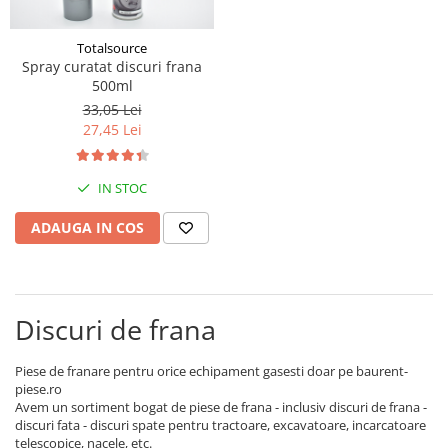
Piese Volvo
Punti - axe
Piese motor Yanmar
Diverse piese transmisie
Totalsource
Piese ambreiaj
Piese Fiat
Spray curatat discuri frana
500ml
Planetare
Piese Snorkel
33,05 Lei
Angrenaje transmisie
Piese John Deere
27,45 Lei
Grupuri conice
Piese ZF
Convertizoare
Piese Vapormatic
IN STOC
Cruce cardan
Disc frictiune
Piese utilaje Fendt
ADAUGA IN COS
Roti
Piese Case IH
Roti teren accidentat
Piese Dana Spicer
Roti non-marking
Filtre Hifi
Discuri de frana
Piulite roata
Piese Skyjack
Butuc roata
Piese de franare pentru orice echipament gasesti doar pe baurent-
Piese Bobcat
Janta
piese.ro
Anvelope
Piese Yale
Avem un sortiment bogat de piese de frana - inclusiv discuri de frana -
discuri fata - discuri spate pentru tractoare, excavatoare, incarcatoare
Roata transpaleta
Piese Hyster
telescopice, nacele, etc.