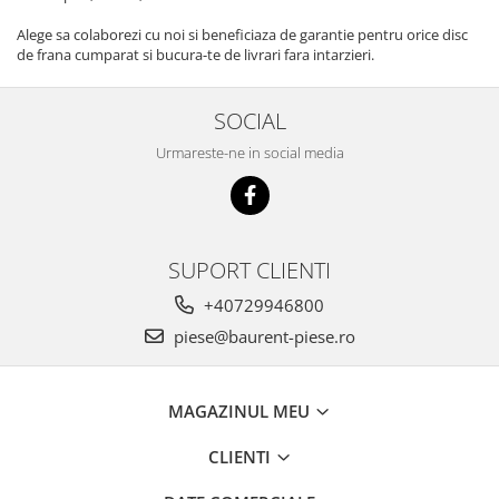
Piese motor
Piese Parker
Alege sa colaborezi cu noi si beneficiaza de garantie pentru orice disc
Alternatoare
Piese Hyundai
de frana cumparat si bucura-te de livrari fara intarzieri.
Electromotoare
Piese Terex
Pompa combustibil
SOCIAL
Piese Lombardini
Pompa de apa
Urmareste-ne in social media
Radiator racire ulei hidraulic
Piese Linde
Radiator apa
Piese Multitel
Bobina de pornire
Piese Dieci
Bobina de oprire
Piese Massey Ferguson
SUPORT CLIENTI
Bobina de acceleratie
Piese Steyr
Curea alternator - transmisie
+40729946800
Piese Landini
Curea distributie
piese@baurent-piese.ro
Esapament
Piese New Holland
Busoane - dopuri
Piese Takeuchi
MAGAZINUL MEU
Ventilatoare
Piese Kobelco
Pompa de ulei
CLIENTI
Piese Jungheinrich
Termostat