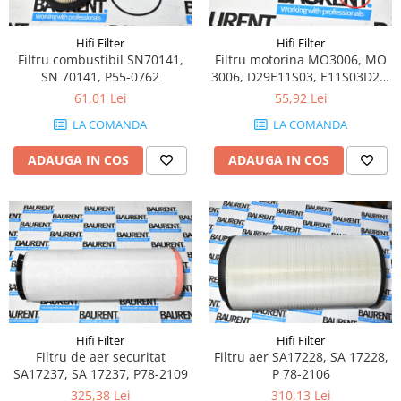
Piese Volvo
Punti - axe
Piese motor Yanmar
Diverse piese transmisie
Hifi Filter
Hifi Filter
Piese ambreiaj
Piese Fiat
Filtru combustibil SN70141,
Filtru motorina MO3006, MO
SN 70141, P55-0762
3006, D29E11S03, E11S03D29,
Planetare
Piese Snorkel
571574408, 0000923303,
61,01 Lei
55,92 Lei
Angrenaje transmisie
5001852915
Piese John Deere
Grupuri conice
LA COMANDA
LA COMANDA
Piese ZF
Convertizoare
ADAUGA IN COS
ADAUGA IN COS
Piese Vapormatic
Cruce cardan
Disc frictiune
Piese utilaje Fendt
Roti
Piese Case IH
Roti teren accidentat
Piese Dana Spicer
Roti non-marking
Filtre Hifi
Piulite roata
Piese Skyjack
Butuc roata
Piese Bobcat
Janta
Hifi Filter
Hifi Filter
Filtru de aer securitat
Filtru aer SA17228, SA 17228,
Anvelope
Piese Yale
SA17237, SA 17237, P78-2109
P 78-2106
Roata transpaleta
Piese Hyster
325,38 Lei
310,13 Lei