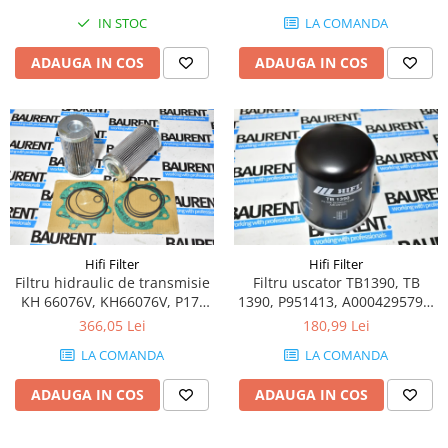
Piese motor
Piese Parker
IN STOC
LA COMANDA
Alternatoare
Piese Hyundai
ADAUGA IN COS
ADAUGA IN COS
Electromotoare
Piese Terex
Pompa combustibil
Piese Lombardini
Pompa de apa
Radiator racire ulei hidraulic
Piese Linde
Radiator apa
Piese Multitel
Bobina de pornire
Piese Dieci
Bobina de oprire
Piese Massey Ferguson
Bobina de acceleratie
Hifi Filter
Hifi Filter
Piese Steyr
Curea alternator - transmisie
Filtru hidraulic de transmisie
Filtru uscator TB1390, TB
Piese Landini
Curea distributie
KH 66076V, KH66076V, P17-
1390, P951413, A0004295795,
9096, P56-0971
0004293795, 0004295695,
Esapament
366,05 Lei
180,99 Lei
Piese New Holland
0004295795, 0503137484,
Busoane - dopuri
LA COMANDA
LA COMANDA
5001865037, 5801382289,
Piese Takeuchi
Ventilatoare
7421267820, ST1374/2,
Piese Kobelco
ADAUGA IN COS
ADAUGA IN COS
20557234, 20972915,
Pompa de ulei
21508133, 21620181,
Piese Jungheinrich
Termostat
10186770, 43