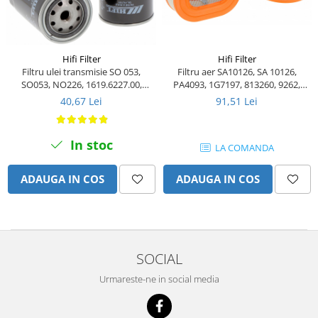
Piese Volvo
Punti - axe
Piese motor Yanmar
Diverse piese transmisie
Piese ambreiaj
Piese Fiat
Hifi Filter
Hifi Filter
Planetare
Piese Snorkel
Filtru ulei transmisie SO 053,
Filtru aer SA10126, SA 10126,
Angrenaje transmisie
SO053, NO226, 1619.6227.00,
PA4093, 1G7197, 813260, 9262,
Piese John Deere
Grupuri conice
B114, B7156, B7369, P3012,
P60-6066, P78-1746
40,67 Lei
91,51 Lei
Piese ZF
0451104001, 0451104065,
Convertizoare
K955687, Q 09505-58, V39198,
Piese Vapormatic
Cruce cardan
W16505-69, 0812684, 3I1081
In stoc
LA COMANDA
Disc frictiune
Piese utilaje Fendt
Roti
Piese Case IH
ADAUGA IN COS
ADAUGA IN COS
Roti teren accidentat
Piese Dana Spicer
Roti non-marking
Filtre Hifi
Piulite roata
Piese Skyjack
Butuc roata
SOCIAL
Piese Bobcat
Janta
Urmareste-ne in social media
Anvelope
Piese Yale
Roata transpaleta
Piese Hyster