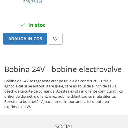
203,36 Lei
Intrerupator 3 pozitii
Piese Barford
Relee 12V
Piese Antonio Carraro
Relee 24V
Piese Ammann
In stoc
Modul electronic
Piese Ahlmann
Faruri fata
Piese Airo
ADAUGA IN COS
Lampi spate
Orometru
Piese Aebi
Microintrerupator
Piese SDMO
Senzori utilaje
Piese Doosan Daewoo
Bobina 24V - bobine electrovalve
Calculatoare utilaje
Piese Agritalia - Carraro
Electrovalva - electroventil - electro
Bobina de 24V se regaseste atat pe utilaje de constructii - utilaje
valva
Piese Doppstadt
agricole cat si pe autoutilitare grele, care au rolul de a inchide sau a
Bobina 12V
deschide circuite de comanda. Acestea exista in diferite configuratii, cu
Piese Fai
orificii de diametru diferit, miez bobina diferit sau cu mufa diferita.
Senzor de vant - anemometru
Piese Kalmar
Rezistenta bobinei 24V joaca un rol important, la fel si puterea
Intrerupator 4 pozitii
exprimata in W.
Piese Klemm
Bobina 10V
Piese Lansing Bagnall
Bobina 20V
SOCIAL
Lampi semnalizare
Piese Laupetre