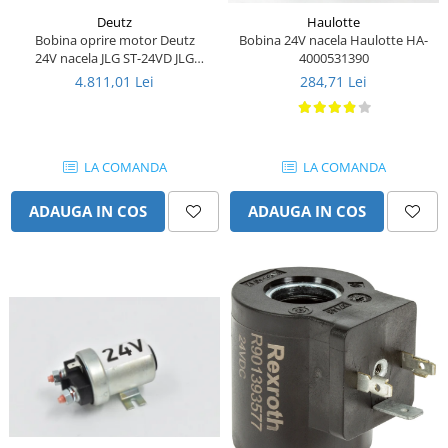
Etrieri
Piese Lamborghini
Deutz
Haulotte
Placute de frana
Bobina oprire motor Deutz
Bobina 24V nacela Haulotte HA-
Piese Same
Pompa de frana - cilindru de frana
24V nacela JLG ST-24VD JLG
4000531390
H005224
4.811,01 Lei
284,71 Lei
Frana utilaje
Piese Renault
Supapa franare
Piese Hurlimann
Kit reparatii
Piese Zetor
Cabluri frana
LA COMANDA
LA COMANDA
Piese Weidemann
Rezervor lichid de frana
Piese Ausa
ADAUGA IN COS
ADAUGA IN COS
Lichid de frana
Piese Sennebogen
Antigel frane
Piese fara categorie
Piese Still
Sepci
Piese Timberjack
Garnituri utilaje
Piese Valmet Valtra
Siguranta
Piese Vogele
Abtibilduri - Etichete
Piese Yuchai
Girofar
Piese Zeppelin
Piese electrice