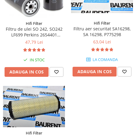
Piese Volvo
Punti - axe
Piese motor Yanmar
Diverse piese transmisie
Piese ambreiaj
Piese Fiat
Hifi Filter
Hifi Filter
Planetare
Piese Snorkel
Filtru aer securitat SA16298,
Filtru de ulei SO 242, SO242
Angrenaje transmisie
SA 16298, P775298
LF699 Perkins 2654401
Piese John Deere
2654407
Grupuri conice
63,04 Lei
47,79 Lei
Piese ZF
Convertizoare
Piese Vapormatic
Cruce cardan
LA COMANDA
IN STOC
Disc frictiune
Piese utilaje Fendt
ADAUGA IN COS
ADAUGA IN COS
Roti
Piese Case IH
Roti teren accidentat
Piese Dana Spicer
Roti non-marking
Filtre Hifi
Piulite roata
Piese Skyjack
Butuc roata
Piese Bobcat
Janta
Anvelope
Piese Yale
Roata transpaleta
Piese Hyster
Hifi Filter