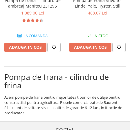
Pompa de frana - cilindru de
Pompa de Frână Stivuitor
Etrieri
Piese Lamborghini
ambreaj Manitou 231295
Linde, Yale, Hyster, Still
Placute de frana
2790647, 273007500, 8668077,
1.089,00 Lei
488,07 Lei
Piese Same
Pompa de frana - cilindru de frana
F029695, 945937
Frana utilaje
Piese Renault
Supapa franare
Piese Hurlimann
LA COMANDA
IN STOC
Kit reparatii
Piese Zetor
Cabluri frana
ADAUGA IN COS
ADAUGA IN COS
Piese Weidemann
Rezervor lichid de frana
Piese Ausa
Lichid de frana
Piese Sennebogen
Antigel frane
Pompa de frana - cilindru de
Piese fara categorie
Piese Still
frina
Sepci
Piese Timberjack
Garnituri utilaje
Piese Valmet Valtra
Avem pompe de frana pentru majoritatea tipurilor de utilaje pentru
Siguranta
constructii si pentru agricultura. Piesele comercializate de Baurent
Piese Vogele
Sibiu sunt de calitate si vin insotite de garantie 6-12 luni, in functie de
Abtibilduri - Etichete
producator.
Piese Yuchai
Girofar
Piese Zeppelin
Piese electrice