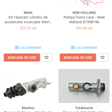
Piese Claas
Fulie
Pistoane
Piese Iveco
Merlo
NEW HOLLAND
Turbosuflanta
Piese Nifty Lift
Kit reparatii cilindru de
Pompa frana Case - New
Diverse piese motor
acceleratie incarcator Merlo
Holland 87398198
Piese Grove
ROTO40.25MCS 047647
Furtune si conducte
223,70 Lei
532,40 Lei
Piese motor Perkins
Injectoare
Piese Deutz Fahr
Chiuloasa
Vibrochen - ax came - arbore cotit
Piese Atlas Copco
LA COMANDA
LA COMANDA
Camasa piston
Piese Hitachi
ADAUGA IN COS
ADAUGA IN COS
Segmenti motor
Piese Vermeer
Termoflot
Piese Gehl
Cablu acceleratie
Piese Socage
Senzori de presiune ulei
Vaporizatoare
Piese Kaeser
Radiatoare AC
Piese Wacker Neuson
Piese frana
Piese David Brown
Discuri de frana
Manitou
Totalsource
Piese Mc Cormick