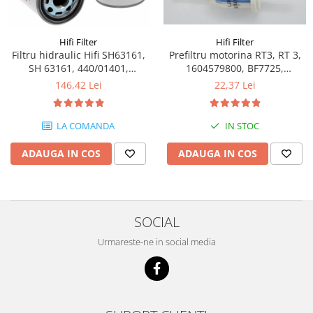
Piese Volvo
Punti - axe
Piese motor Yanmar
Diverse piese transmisie
Piese ambreiaj
Hifi Filter
Hifi Filter
Piese Fiat
Filtru hidraulic Hifi SH63161,
Prefiltru motorina RT3, RT 3,
Planetare
Piese Snorkel
SH 63161, 440/01401,
1604579800, BF7725,
Angrenaje transmisie
330172019
05715861, 1G7206, 49302261,
146,42 Lei
22,37 Lei
Piese John Deere
5310295-02, ED00373007105,
Grupuri conice
2505021S, 2505022, 3730071,
Piese ZF
Convertizoare
FB634, KL18, 0024770001,
LA COMANDA
IN STOC
Piese Vapormatic
Cruce cardan
SK3622, SKV399
Disc frictiune
Piese utilaje Fendt
ADAUGA IN COS
ADAUGA IN COS
Roti
Piese Case IH
Roti teren accidentat
Piese Dana Spicer
Roti non-marking
Filtre Hifi
SOCIAL
Piulite roata
Piese Skyjack
Urmareste-ne in social media
Butuc roata
Piese Bobcat
Janta
Anvelope
Piese Yale
Roata transpaleta
Piese Hyster