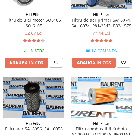
Piese Volvo
Punti - axe
Piese motor Yanmar
Diverse piese transmisie
Hifi Filter
Hifi Filter
Piese ambreiaj
Piese Fiat
Filtru de ulei motor SO6105,
Filtru de aer primar SA16074,
SO 6105
SA 16074, P81-2543, P82-1575
Planetare
Piese Snorkel
32,67 Lei
77,44 Lei
Angrenaje transmisie
Piese John Deere
Grupuri conice
Piese ZF
Convertizoare
IN STOC
LA COMANDA
Piese Vapormatic
Cruce cardan
ADAUGA IN COS
ADAUGA IN COS
Disc frictiune
Piese utilaje Fendt
Roti
Piese Case IH
Roti teren accidentat
Piese Dana Spicer
Roti non-marking
Filtre Hifi
Piulite roata
Piese Skyjack
Butuc roata
Piese Bobcat
Janta
Anvelope
Piese Yale
Hifi Filter
Hifi Filter
Filtru aer SA16056, SA 16056
Filtru combustibil Kubota
Roata transpaleta
Piese Hyster
SN20046, SN 20046, P502161