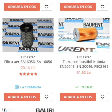
Piese Schaeff
Cabluri si mufe
ADAUGA IN COS
ADAUGA IN COS
Piese Putzmeister
Mufe si pini
Piese Mitsubishi
Piese contact
Contactor 12V
Piese Matbro
Contactoare 24V
Piese Lindner
Contactoare 48V
Piese Kramer
Motoare electrice
Piese Kaiser
Placa electronica
Piese Jacobsen
Contact general - Ciuperca
Hifi Filter
Hifi Filter
Filtru aer SA16056, SA 16056
Filtru combustibil Kubota
Pedala
Piese Ingersoll Rand
SN20046, SN 20046, P502161
70,16 Lei
Sigurante
Piese Hanomag
31,52 Lei
Becuri indicatoare
Piese Hamm
Limitatori
Piese Goldoni
LA COMANDA
IN STOC
Potentiometre
Piese Furukawa
Senzori de unghi
ADAUGA IN COS
ADAUGA IN COS
Bobina solenoid
Piese Ford
Bobina 24V
Piese Ferrari