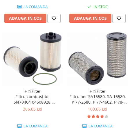
Piese Claas
Fulie
LA COMANDA
IN STOC
Pistoane
Piese Iveco
Turbosuflanta
ADAUGA IN COS
ADAUGA IN COS
Piese Nifty Lift
Diverse piese motor
Piese Grove
Furtune si conducte
Piese motor Perkins
Injectoare
Piese Deutz Fahr
Chiuloasa
Vibrochen - ax came - arbore cotit
Piese Atlas Copco
Camasa piston
Piese Hitachi
Segmenti motor
Piese Vermeer
Termoflot
Piese Gehl
Cablu acceleratie
Piese Socage
Hifi Filter
Hifi Filter
Senzori de presiune ulei
Filtru aer SA16580, SA 16580,
Filtru combustibil
Vaporizatoare
Piese Kaeser
P 77-2580, P 77-4602, P 78-
SN70404 04508928,
Radiatoare AC
0958, P 78-1517, P 78-1911, P
F340200060010
Piese Wacker Neuson
100,66 Lei
366,05 Lei
82-8889
Piese frana
Piese David Brown
Discuri de frana
LA COMANDA
LA COMANDA
Piese Mc Cormick