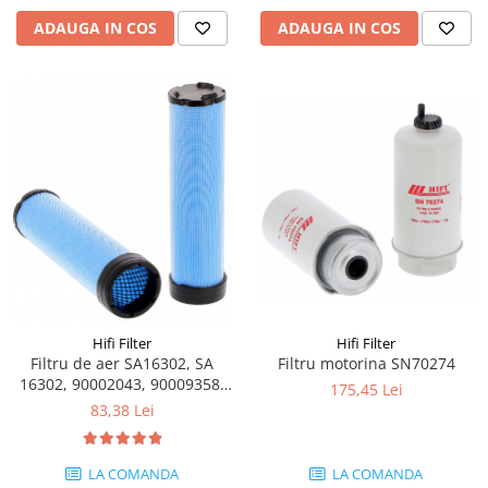
Etrieri
Piese Lamborghini
ADAUGA IN COS
ADAUGA IN COS
Placute de frana
Piese Same
Pompa de frana - cilindru de frana
Frana utilaje
Piese Renault
Supapa franare
Piese Hurlimann
Kit reparatii
Piese Zetor
Cabluri frana
Piese Weidemann
Rezervor lichid de frana
Piese Ausa
Lichid de frana
Piese Sennebogen
Antigel frane
Piese fara categorie
Piese Still
Sepci
Piese Timberjack
Hifi Filter
Hifi Filter
Garnituri utilaje
Piese Valmet Valtra
Filtru de aer SA16302, SA
Filtru motorina SN70274
16302, 90002043, 90009358,
Siguranta
175,45 Lei
Piese Vogele
P77-5302, P82-9333
83,38 Lei
Abtibilduri - Etichete
Piese Yuchai
Girofar
Piese Zeppelin
LA COMANDA
LA COMANDA
Piese electrice