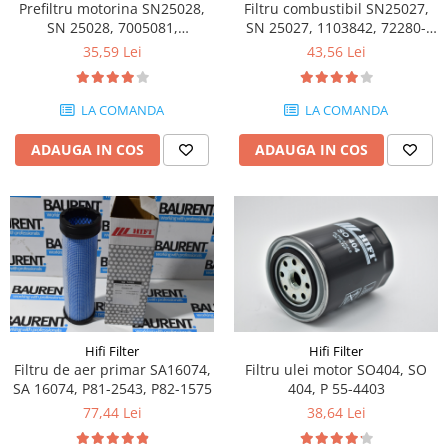
Piese motor
Prefiltru motorina SN25028,
Filtru combustibil SN25027,
Piese Parker
SN 25028, 7005081,
SN 25027, 1103842, 72280-
Alternatoare
VV11980255710, 72282-252
422, K1025335
Piese Hyundai
35,59 Lei
43,56 Lei
Electromotoare
Piese Terex
Pompa combustibil
LA COMANDA
LA COMANDA
Piese Lombardini
Pompa de apa
Radiator racire ulei hidraulic
Piese Linde
ADAUGA IN COS
ADAUGA IN COS
Radiator apa
Piese Multitel
Bobina de pornire
Piese Dieci
Bobina de oprire
Piese Massey Ferguson
Bobina de acceleratie
Piese Steyr
Curea alternator - transmisie
Piese Landini
Curea distributie
Esapament
Piese New Holland
Busoane - dopuri
Hifi Filter
Hifi Filter
Piese Takeuchi
Filtru de aer primar SA16074,
Filtru ulei motor SO404, SO
Ventilatoare
SA 16074, P81-2543, P82-1575
404, P 55-4403
Piese Kobelco
Pompa de ulei
77,44 Lei
38,64 Lei
Piese Jungheinrich
Termostat