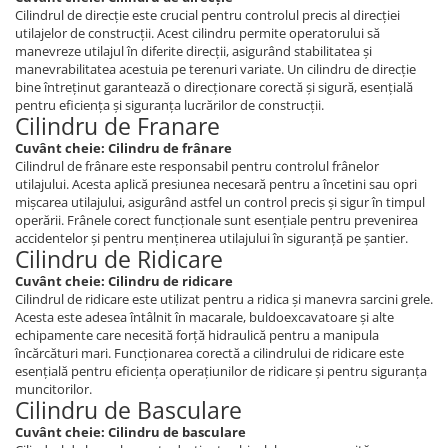
Piese Claas
Fulie
Cilindrul de direcție este crucial pentru controlul precis al direcției
Pistoane
utilajelor de construcții. Acest cilindru permite operatorului să
Piese Iveco
manevreze utilajul în diferite direcții, asigurând stabilitatea și
Turbosuflanta
Piese Nifty Lift
manevrabilitatea acestuia pe terenuri variate. Un cilindru de direcție
Diverse piese motor
bine întreținut garantează o direcționare corectă și sigură, esențială
Piese Grove
pentru eficiența și siguranța lucrărilor de construcții.
Furtune si conducte
Cilindru de Franare
Piese motor Perkins
Injectoare
Cuvânt cheie: Cilindru de frânare
Piese Deutz Fahr
Chiuloasa
Cilindrul de frânare este responsabil pentru controlul frânelor
utilajului. Acesta aplică presiunea necesară pentru a încetini sau opri
Vibrochen - ax came - arbore cotit
Piese Atlas Copco
mișcarea utilajului, asigurând astfel un control precis și sigur în timpul
Camasa piston
operării. Frânele corect funcționale sunt esențiale pentru prevenirea
Piese Hitachi
accidentelor și pentru menținerea utilajului în siguranță pe șantier.
Segmenti motor
Piese Vermeer
Cilindru de Ridicare
Termoflot
Cuvânt cheie: Cilindru de ridicare
Piese Gehl
Cablu acceleratie
Cilindrul de ridicare este utilizat pentru a ridica și manevra sarcini grele.
Piese Socage
Acesta este adesea întâlnit în macarale, buldoexcavatoare și alte
Senzori de presiune ulei
echipamente care necesită forță hidraulică pentru a manipula
Vaporizatoare
Piese Kaeser
încărcături mari. Funcționarea corectă a cilindrului de ridicare este
Radiatoare AC
esențială pentru eficiența operațiunilor de ridicare și pentru siguranța
Piese Wacker Neuson
muncitorilor.
Piese frana
Cilindru de Basculare
Piese David Brown
Discuri de frana
Cuvânt cheie: Cilindru de basculare
Piese Mc Cormick