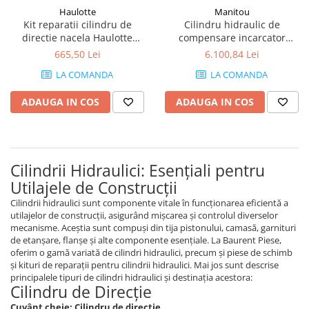
Piese motor
Manitou
Haulotte
Piese Parker
Cilindru hidraulic de
Kit reparatii cilindru de
Alternatoare
Piese Hyundai
compensare incarcator
directie nacela Haulotte
Electromotoare
telescopic Manitou
Compact
6.100,84 Lei
665,50 Lei
Piese Terex
Pompa combustibil
LA COMANDA
LA COMANDA
Piese Lombardini
Pompa de apa
Radiator racire ulei hidraulic
Piese Linde
ADAUGA IN COS
ADAUGA IN COS
Radiator apa
Piese Multitel
Bobina de pornire
Piese Dieci
Bobina de oprire
Piese Massey Ferguson
Cilindrii Hidraulici: Esențiali pentru
Bobina de acceleratie
Utilajele de Construcții
Piese Steyr
Curea alternator - transmisie
Cilindrii hidraulici sunt componente vitale în funcționarea eficientă a
Piese Landini
Curea distributie
utilajelor de construcții, asigurând mișcarea și controlul diverselor
Esapament
Piese New Holland
mecanisme. Aceștia sunt compuși din tija pistonului, camasă, garnituri
de etanșare, flanșe și alte componente esențiale. La Baurent Piese,
Busoane - dopuri
Piese Takeuchi
oferim o gamă variată de cilindri hidraulici, precum și piese de schimb
Ventilatoare
și kituri de reparații pentru cilindrii hidraulici. Mai jos sunt descrise
Piese Kobelco
Pompa de ulei
principalele tipuri de cilindri hidraulici și destinația acestora:
Cilindru de Direcție
Piese Jungheinrich
Termostat
Cuvânt cheie: Cilindru de direcție