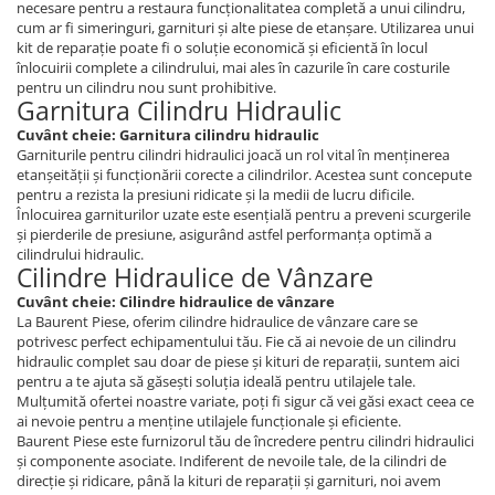
Piese Schaeff
necesare pentru a restaura funcționalitatea completă a unui cilindru,
Cabluri si mufe
cum ar fi simeringuri, garnituri și alte piese de etanșare. Utilizarea unui
Piese Putzmeister
kit de reparație poate fi o soluție economică și eficientă în locul
Mufe si pini
înlocuirii complete a cilindrului, mai ales în cazurile în care costurile
Piese Mitsubishi
Piese contact
pentru un cilindru nou sunt prohibitive.
Garnitura Cilindru Hidraulic
Contactor 12V
Piese Matbro
Cuvânt cheie: Garnitura cilindru hidraulic
Contactoare 24V
Piese Lindner
Garniturile pentru cilindri hidraulici joacă un rol vital în menținerea
Contactoare 48V
etanșeității și funcționării corecte a cilindrilor. Acestea sunt concepute
Piese Kramer
Motoare electrice
pentru a rezista la presiuni ridicate și la medii de lucru dificile.
Piese Kaiser
Înlocuirea garniturilor uzate este esențială pentru a preveni scurgerile
Placa electronica
și pierderile de presiune, asigurând astfel performanța optimă a
Piese Jacobsen
Contact general - Ciuperca
cilindrului hidraulic.
Cilindre Hidraulice de Vânzare
Pedala
Piese Ingersoll Rand
Cuvânt cheie: Cilindre hidraulice de vânzare
Sigurante
Piese Hanomag
La Baurent Piese, oferim cilindre hidraulice de vânzare care se
Becuri indicatoare
potrivesc perfect echipamentului tău. Fie că ai nevoie de un cilindru
Piese Hamm
hidraulic complet sau doar de piese și kituri de reparații, suntem aici
Limitatori
pentru a te ajuta să găsești soluția ideală pentru utilajele tale.
Piese Goldoni
Potentiometre
Mulțumită ofertei noastre variate, poți fi sigur că vei găsi exact ceea ce
Piese Furukawa
ai nevoie pentru a menține utilajele funcționale și eficiente.
Senzori de unghi
Baurent Piese este furnizorul tău de încredere pentru cilindri hidraulici
Bobina solenoid
Piese Ford
și componente asociate. Indiferent de nevoile tale, de la cilindri de
Bobina 24V
direcție și ridicare, până la kituri de reparații și garnituri, noi avem
Piese Ferrari