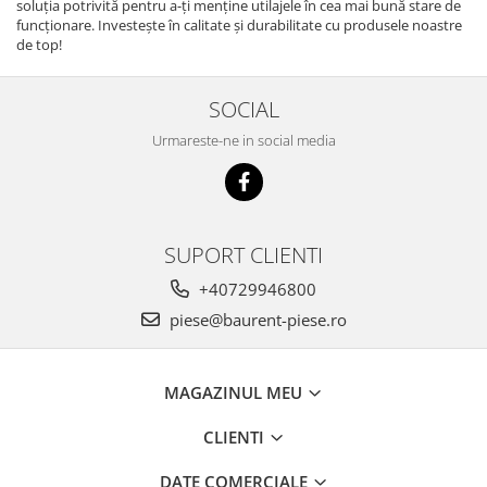
soluția potrivită pentru a-ți menține utilajele în cea mai bună stare de
Senzor presiune ulei
funcționare. Investește în calitate și durabilitate cu produsele noastre
Piese Faun
Senzori temperatura ulei
de top!
Piese Dynapack
Senzori suprasarcina
Piese Compair
Senzori proximitate
SOCIAL
Senzori de viteza
Piese Cesab
Urmareste-ne in social media
Senzori stabilizare
Piese Case Construction
Senzori de viraj
Piese Case Poclain
Senzori de inclinatie
Piese Bomag
Senzor temperatura apa
SUPORT CLIENTI
Piese Bobard
Burduf pentru intrerupator
+40729946800
Piese Barthoud
Contact 2 pozitii
piese@baurent-piese.ro
Contact 3 pozitii
Piese Baretta
Contact 4 pozitii
Piese Benford
Butoane
MAGAZINUL MEU
Piese Benati
Selector 2 pozitii
Piese Belarus
CLIENTI
Selector 3 pozitii
Piese Baumann
Intrerupator basculant 2 pozitii
DATE COMERCIALE