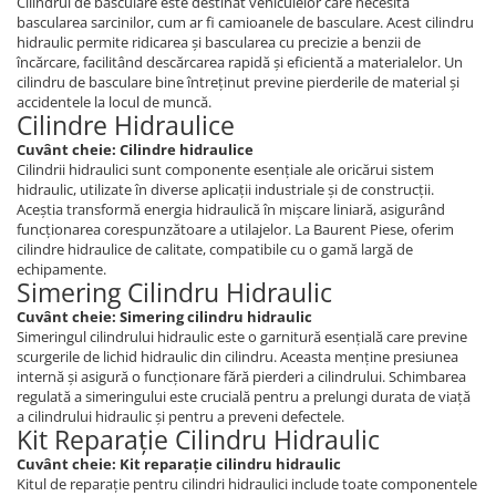
Cilindrul de basculare este destinat vehiculelor care necesită
Etrieri
bascularea sarcinilor, cum ar fi camioanele de basculare. Acest cilindru
Piese Lamborghini
Placute de frana
hidraulic permite ridicarea și bascularea cu precizie a benzii de
Piese Same
încărcare, facilitând descărcarea rapidă și eficientă a materialelor. Un
Pompa de frana - cilindru de frana
cilindru de basculare bine întreținut previne pierderile de material și
Frana utilaje
Piese Renault
accidentele la locul de muncă.
Cilindre Hidraulice
Supapa franare
Piese Hurlimann
Kit reparatii
Cuvânt cheie: Cilindre hidraulice
Piese Zetor
Cilindrii hidraulici sunt componente esențiale ale oricărui sistem
Cabluri frana
hidraulic, utilizate în diverse aplicații industriale și de construcții.
Piese Weidemann
Rezervor lichid de frana
Aceștia transformă energia hidraulică în mișcare liniară, asigurând
Piese Ausa
funcționarea corespunzătoare a utilajelor. La Baurent Piese, oferim
Lichid de frana
cilindre hidraulice de calitate, compatibile cu o gamă largă de
Piese Sennebogen
Antigel frane
echipamente.
Simering Cilindru Hidraulic
Piese fara categorie
Piese Still
Cuvânt cheie: Simering cilindru hidraulic
Sepci
Piese Timberjack
Simeringul cilindrului hidraulic este o garnitură esențială care previne
Garnituri utilaje
scurgerile de lichid hidraulic din cilindru. Aceasta menține presiunea
Piese Valmet Valtra
internă și asigură o funcționare fără pierderi a cilindrului. Schimbarea
Siguranta
regulată a simeringului este crucială pentru a prelungi durata de viață
Piese Vogele
a cilindrului hidraulic și pentru a preveni defectele.
Abtibilduri - Etichete
Kit Reparație Cilindru Hidraulic
Piese Yuchai
Girofar
Cuvânt cheie: Kit reparație cilindru hidraulic
Piese Zeppelin
Piese electrice
Kitul de reparație pentru cilindri hidraulici include toate componentele