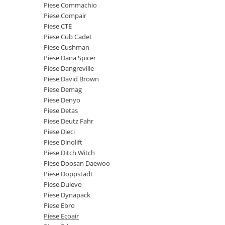
Piese Schaeff
Piese Commachio
Cabluri si mufe
Piese Compair
Piese Putzmeister
Mufe si pini
Piese CTE
Piese Mitsubishi
Piese contact
Piese Cub Cadet
Piese Cushman
Contactor 12V
Piese Matbro
Piese Dana Spicer
Contactoare 24V
Piese Lindner
Piese Dangreville
Contactoare 48V
Piese David Brown
Piese Kramer
Motoare electrice
Piese Demag
Piese Kaiser
Piese Denyo
Placa electronica
Piese Detas
Piese Jacobsen
Contact general - Ciuperca
Piese Deutz Fahr
Pedala
Piese Ingersoll Rand
Piese Dieci
Sigurante
Piese Dinolift
Piese Hanomag
Piese Ditch Witch
Becuri indicatoare
Piese Hamm
Piese Doosan Daewoo
Limitatori
Piese Doppstadt
Piese Goldoni
Potentiometre
Piese Dulevo
Piese Furukawa
Senzori de unghi
Piese Dynapack
Bobina solenoid
Piese Ebro
Piese Ford
Piese Ecoair
Bobina 24V
Piese Ferrari