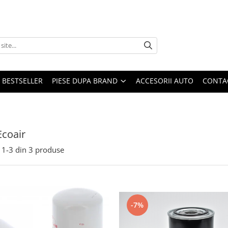
BESTSELLER
PIESE DUPA BRAND
ACCESORII AUTO
CONTA
Ecoair
1-
3
din
3
produse
-7%