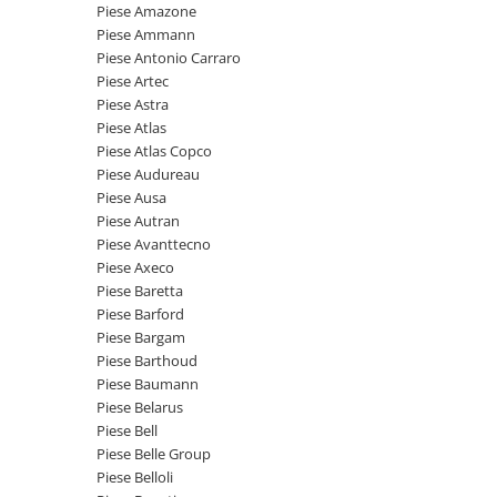
Piese motor
Piese Amazone
Piese Parker
Piese Ammann
Alternatoare
Piese Hyundai
Piese Antonio Carraro
Electromotoare
Piese Artec
Piese Terex
Pompa combustibil
Piese Astra
Piese Lombardini
Piese Atlas
Pompa de apa
Piese Atlas Copco
Radiator racire ulei hidraulic
Piese Linde
Piese Audureau
Radiator apa
Piese Multitel
Piese Ausa
Bobina de pornire
Piese Autran
Piese Dieci
Bobina de oprire
Piese Avanttecno
Piese Massey Ferguson
Piese Axeco
Bobina de acceleratie
Piese Baretta
Piese Steyr
Curea alternator - transmisie
Piese Barford
Piese Landini
Curea distributie
Piese Bargam
Esapament
Piese Barthoud
Piese New Holland
Piese Baumann
Busoane - dopuri
Piese Takeuchi
Piese Belarus
Ventilatoare
Piese Bell
Piese Kobelco
Pompa de ulei
Piese Belle Group
Piese Jungheinrich
Termostat
Piese Belloli