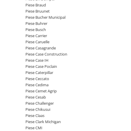
Etrieri
Piese Braud
Piese Lamborghini
Placute de frana
Piese Bruunet
Piese Same
Pompa de frana - cilindru de frana
Piese Bucher Municipal
Piese Buhrer
Frana utilaje
Piese Renault
Piese Busch
Supapa franare
Piese Hurlimann
Piese Carrier
Kit reparatii
Piese Caruelle
Piese Zetor
Cabluri frana
Piese Casagrande
Piese Weidemann
Piese Case Construction
Rezervor lichid de frana
Piese Case IH
Piese Ausa
Lichid de frana
Piese Case Poclain
Piese Sennebogen
Antigel frane
Piese Caterpillar
Piese fara categorie
Piese Still
Piese Ceccato
Piese Cedima
Sepci
Piese Timberjack
Piese Cemet Agrip
Garnituri utilaje
Piese Valmet Valtra
Piese Cesab
Siguranta
Piese Challenger
Piese Vogele
Piese Chikusui
Abtibilduri - Etichete
Piese Yuchai
Piese Claas
Girofar
Piese Clark Michigan
Piese Zeppelin
Piese electrice
Piese CMI