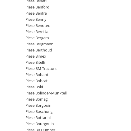
Piese Benati
Piese Claas
Fulie
Piese Benford
Pistoane
Piese Iveco
Piese Benfra
Turbosuflanta
Piese Nifty Lift
Piese Benny
Diverse piese motor
Piese Benotec
Piese Grove
Piese Beretta
Furtune si conducte
Piese motor Perkins
Piese Bergam
Injectoare
Piese Bergmann
Piese Deutz Fahr
Chiuloasa
Piese Berthoud
Vibrochen - ax came - arbore cotit
Piese Atlas Copco
Piese Bimex
Piese Bitelli
Camasa piston
Piese Hitachi
Piese BM Tractors
Segmenti motor
Piese Vermeer
Piese Bobard
Termoflot
Piese Bobcat
Piese Gehl
Cablu acceleratie
Piese Boki
Piese Socage
Senzori de presiune ulei
Piese Bolinder-Munktell
Piese Bomag
Vaporizatoare
Piese Kaeser
Piese Borgouin
Radiatoare AC
Piese Wacker Neuson
Piese Boschung
Piese frana
Piese Bottarini
Piese David Brown
Piese Bourgouin
Discuri de frana
Piese Mc Cormick
Piese BR Dumper