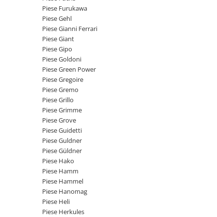
Intrerupator 3 pozitii
Piese Barford
Piese Furukawa
Relee 12V
Piese Gehl
Piese Antonio Carraro
Relee 24V
Piese Gianni Ferrari
Piese Ammann
Piese Giant
Modul electronic
Piese Gipo
Piese Ahlmann
Faruri fata
Piese Goldoni
Piese Airo
Lampi spate
Piese Green Power
Orometru
Piese Gregoire
Piese Aebi
Piese Gremo
Microintrerupator
Piese SDMO
Piese Grillo
Senzori utilaje
Piese Doosan Daewoo
Piese Grimme
Calculatoare utilaje
Piese Grove
Piese Agritalia - Carraro
Electrovalva - electroventil - electro
Piese Guidetti
valva
Piese Doppstadt
Piese Guldner
Piese Güldner
Bobina 12V
Piese Fai
Piese Hako
Senzor de vant - anemometru
Piese Kalmar
Piese Hamm
Intrerupator 4 pozitii
Piese Hammel
Piese Klemm
Bobina 10V
Piese Hanomag
Piese Lansing Bagnall
Piese Heli
Bobina 20V
Piese Herkules
Lampi semnalizare
Piese Laupetre