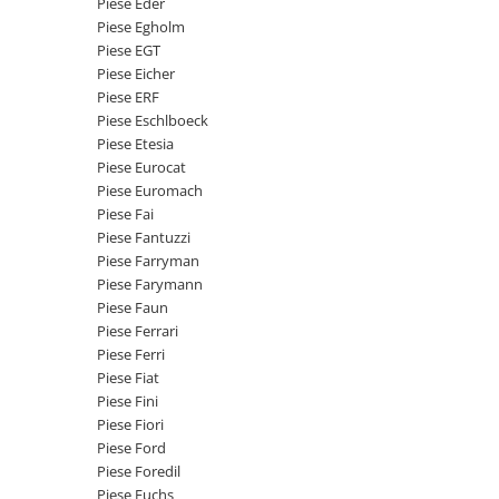
Piese Eder
Senzor presiune ulei
Piese Faun
Piese Egholm
Senzori temperatura ulei
Piese EGT
Piese Dynapack
Senzori suprasarcina
Piese Eicher
Piese Compair
Piese ERF
Senzori proximitate
Piese Eschlboeck
Senzori de viteza
Piese Cesab
Piese Etesia
Senzori stabilizare
Piese Case Construction
Piese Eurocat
Senzori de viraj
Piese Euromach
Piese Case Poclain
Piese Fai
Senzori de inclinatie
Piese Bomag
Piese Fantuzzi
Senzor temperatura apa
Piese Farryman
Piese Bobard
Burduf pentru intrerupator
Piese Farymann
Piese Barthoud
Contact 2 pozitii
Piese Faun
Piese Ferrari
Contact 3 pozitii
Piese Baretta
Piese Ferri
Contact 4 pozitii
Piese Benford
Piese Fiat
Butoane
Piese Fini
Piese Benati
Selector 2 pozitii
Piese Fiori
Piese Belarus
Piese Ford
Selector 3 pozitii
Piese Foredil
Piese Baumann
Intrerupator basculant 2 pozitii
Piese Fuchs