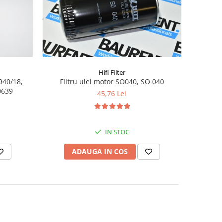
Hifi Filter
940/18,
Filtru ulei motor SO040, SO 040
0639
45,76 Lei
IN STOC
ADAUGA IN COS