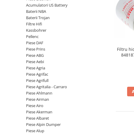
Piese Volvo
Punti - axe
Acumulatori US Battery
Piese motor Yanmar
Diverse piese transmisie
Baterii NBA
Baterii Trojan
Piese ambreiaj
Piese Fiat
Filtre Hifi
Planetare
Piese Snorkel
Kassbohrer
Angrenaje transmisie
Pellenc
Piese John Deere
Grupuri conice
Piese DAF
Piese ZF
Convertizoare
Piese Prins
Filtru h
84818
Piese ABG
Piese Vapormatic
Cruce cardan
Piese Aebi
Disc frictiune
Piese utilaje Fendt
Piese Agria
Roti
Piese Agrifac
Piese Case IH
Piese Agrifull
Roti teren accidentat
Piese Dana Spicer
Piese Agritalia - Carraro
Roti non-marking
Filtre Hifi
Piese Ahlmann
Piulite roata
Piese Airman
Piese Skyjack
Butuc roata
Piese Airo
Piese Bobcat
Piese Akerman
Janta
Piese Albaret
Anvelope
Piese Yale
Piese Alpin Dumper
Roata transpaleta
Piese Hyster
Piese Alup