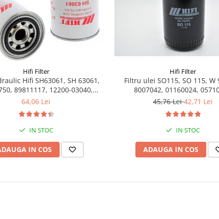
Hifi Filter
Hifi Filter
Filtru ulei SO115, SO 115, W 
idraulic Hifi SH63061, SH 63061,
8007042, 01160024, 0571
750, 89811117, 12200-03040,
E6050013, 6050013
45,76 Lei
42,71 Lei
64,06 Lei
IN STOC
IN STOC
ADAUGA IN COS
ADAUGA IN COS