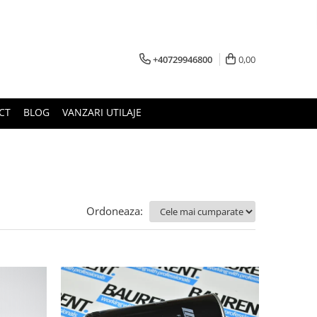
+40729946800
0,00
CT
BLOG
VANZARI UTILAJE
Ordoneaza: