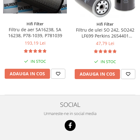
Piese Volvo
Punti - axe
Piese motor Yanmar
Diverse piese transmisie
Piese ambreiaj
Piese Fiat
Hifi Filter
Hifi Filter
Planetare
Piese Snorkel
Filtru de aer SA16238, SA
Filtru de ulei SO 242, SO242
Angrenaje transmisie
16238, P78-1039, P781039
LF699 Perkins 2654401
Piese John Deere
2654407
Grupuri conice
193,19 Lei
47,79 Lei
Piese ZF
Convertizoare
Piese Vapormatic
Cruce cardan
IN STOC
IN STOC
Disc frictiune
Piese utilaje Fendt
ADAUGA IN COS
ADAUGA IN COS
Roti
Piese Case IH
Roti teren accidentat
Piese Dana Spicer
Roti non-marking
Filtre Hifi
Piulite roata
SOCIAL
Piese Skyjack
Butuc roata
Urmareste-ne in social media
Piese Bobcat
Janta
Anvelope
Piese Yale
Roata transpaleta
Piese Hyster