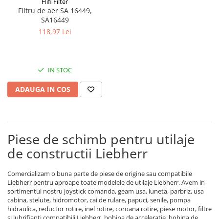
Hifi Filter
Piese Bucher Municipal
Filtru de aer SA 16449,
Ulei transmisie
SA16449
Piese Bruunet
Ulei de frana
118,97 Lei
Uleiuri speciale
Piese Boschung
Consumabile service
Piese Bolinder-Munktell
Vaseline
Piese Boki
IN STOC
Spray service
Piese Belloli
ADAUGA IN COS
Scule service
Piese Audureau
Spray vopsea
Piese Akerman
Solutii Reparatii
Solutii intretinere
Pellenc
Piese de schimb pentru utilaje
Pasta curatat mainile
Piese Bimex
de constructii Liebherr
Solutii indepartat uleiul
Piese Herkules
Piese cabina
Comercializam o buna parte de piese de origine sau compatibile
Piese Solaris
Maneta schimbator
Liebherr pentru aproape toate modelele de utilaje Liebherr. Avem in
Piese Wirtgen
sortimentul nostru joystick comanda, geam usa, luneta, parbriz, usa
Chei
cabina, stelute, hidromotor, cai de rulare, papuci, senile, pompa
Piese MFH
Maneta inversor
hidraulica, reductor rotire, inel rotire, coroana rotire, piese motor, filtre
si lubrifianti compatibili Liebherr, bobina de acceleratie, bobina de