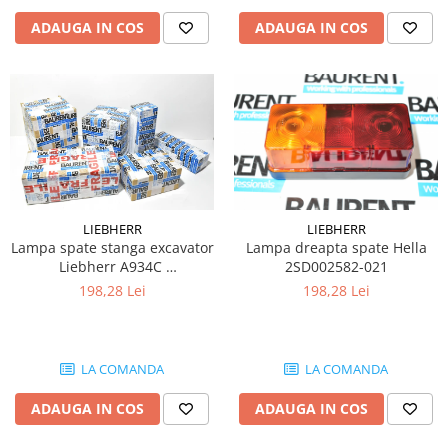
Piese Artec
Perii colectoare
ADAUGA IN COS
ADAUGA IN COS
Lampi avertizare
Piese O&K
Lampi stroboscopice
Piese Airman
Joystick-uri
Piese TCM
Joystick Upright
Piese Sunward
Joystick Genie
Piese Pel Job
Joystick JLG
Piese Schaffer
Joystick Manitou
Joystick Merlo
LIEBHERR
LIEBHERR
Piese Ransomes
Lampa spate stanga excavator
Lampa dreapta spate Hella
Joystick JCB
Piese Rammax
Liebherr A934C ​​​​​​​
2SD002582-021
Joystick Snorkel
2SD002582017
198,28 Lei
198,28 Lei
Piese Nilfisk
Joystick Danfoss
Piese Neuson
Joystick Dieci
Piese Nagano
Joystick Sevcon
LA COMANDA
LA COMANDA
Joystick Skyjack
Piese Bitelli
ADAUGA IN COS
ADAUGA IN COS
Joystick Niftylift
Piese Carrier
Joystick Airo
Piese Yamaguchi