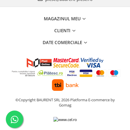
Piese Farryman
Piese Eicher
MAGAZINUL MEU
Piese Ditch Witch
CLIENTI
Piese Buhrer
DATE COMERCIALE
Piese Cedima
Piese Detas
Piese Toyota
Piese Pinguely
Piese MAN
Piese Commachio
Piese Autran
©Copyright BAURENT SRL 2026
Platforma E-commerce by
Gomag
Piese Kooi
Piese Kleine
Piese Kleemann