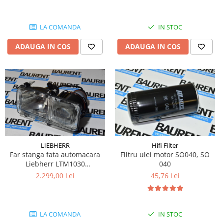
Bobina 14V
Piese Lebrero
Bobina 28V
IN STOC
LA COMANDA
Piese Macmoter
Relee 48V
Piese Lugli
ADAUGA IN COS
ADAUGA IN COS
Contact 5 pozitii
Piese Menzi Muck
Contactor 36V
Senzori de greutate
Piese Mustang
Bobina 18V
Piese Steinbock
Contactor 16V
Piese Valpadana
Kit reparatii contactor
Piese Zettelmeyer
Contactor 65V
Piese Venieri
Contactor 96V
LIEBHERR
Hifi Filter
Piese Nissan
Releu 230V
Far stanga fata automacara
Filtru ulei motor SO040, SO
Relee 6V
Liebherr LTM1030
040
Piese Sullair
1DL005600137
2.299,00 Lei
45,76 Lei
Intrerupatoare
Piese Rigitrac
Banda antistatica
Piese Krone
Contact pornire
Piese Hiab Foco
LA COMANDA
IN STOC
Claxon