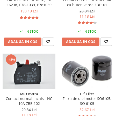
Piese motor
Piese Parker
16238, P78-1039, P781039
cu buton verde ZBE101
Alternatoare
193,19 Lei
20,34 Lei
Piese Hyundai
11,18 Lei
Electromotoare
Piese Terex
Pompa combustibil
Piese Lombardini
Pompa de apa
IN STOC
IN STOC
Radiator racire ulei hidraulic
Piese Linde
ADAUGA IN COS
ADAUGA IN COS
Radiator apa
Piese Multitel
Bobina de pornire
Piese Dieci
Bobina de oprire
-45%
Piese Massey Ferguson
Bobina de acceleratie
Piese Steyr
Curea alternator - transmisie
Piese Landini
Curea distributie
Esapament
Piese New Holland
Busoane - dopuri
Piese Takeuchi
Hifi Filter
Multimarca
Ventilatoare
Filtru de ulei motor SO6105,
Contact normal inchis - NC
Piese Kobelco
SO 6105
10A ZBE-102
Pompa de ulei
Piese Jungheinrich
32,67 Lei
20,34 Lei
Termostat
11,18 Lei