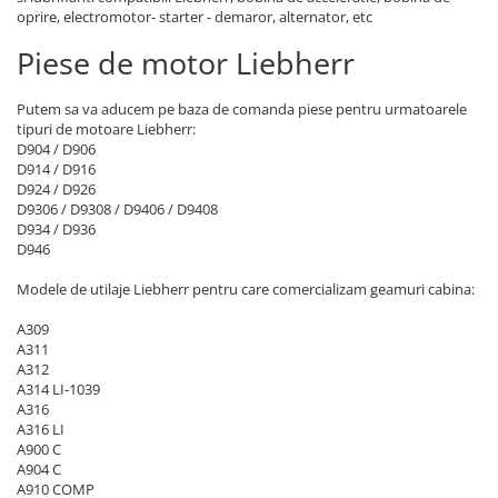
Maneta semnalizare
Piese Laverda
oprire, electromotor- starter - demaror, alternator, etc
Stergatoare parbriz
Piese HSM
Piese de motor Liebherr
Scaune
Piese Grimme
Parbrize
Piese Dulevo
Putem sa va aducem pe baza de comanda piese pentru urmatoarele
Geamuri si parbrize
tipuri de motoare Liebherr:
Piese DAF
Usi
D904 / D906
D914 / D916
Cutii documente
Piese Braud
D924 / D926
Maner usa
D9306 / D9308 / D9406 / D9408
Piese BM Tractors
D934 / D936
Alte componente din cabina
Piese Bargam
D946
Oglinzi
Piese Agrifac
Modele de utilaje Liebherr pentru care comercializam geamuri cabina:
Incalzire - Racire
Piese Paus
Solutii intretinere cabina
A309
Piese Pasquali
A311
Mecanica
A312
Piese Moxy
Telescoape
A314 LI-1039
A316
Balamale
Piese Moreau
A316 LI
Inchizatori
A900 C
Piese Montabert
A904 C
Patine teflon
Piese Messersi
A910 COMP