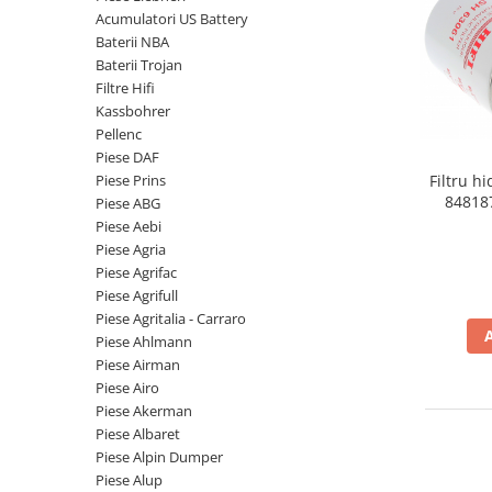
Piese Volvo
Punti - axe
Acumulatori US Battery
Piese motor Yanmar
Diverse piese transmisie
Baterii NBA
Baterii Trojan
Piese ambreiaj
Piese Fiat
Filtre Hifi
Planetare
Piese Snorkel
Kassbohrer
Angrenaje transmisie
Pellenc
Piese John Deere
Grupuri conice
Piese DAF
Piese ZF
Convertizoare
Piese Prins
Filtru h
84818
Piese ABG
Piese Vapormatic
Cruce cardan
Piese Aebi
Disc frictiune
Piese utilaje Fendt
Piese Agria
Roti
Piese Agrifac
Piese Case IH
Piese Agrifull
Roti teren accidentat
Piese Dana Spicer
Piese Agritalia - Carraro
Roti non-marking
Filtre Hifi
Piese Ahlmann
Piulite roata
Piese Airman
Piese Skyjack
Butuc roata
Piese Airo
Piese Bobcat
Piese Akerman
Janta
Piese Albaret
Anvelope
Piese Yale
Piese Alpin Dumper
Roata transpaleta
Piese Hyster
Piese Alup