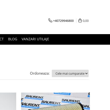
+40729946800
0,00
CT
BLOG
VANZARI UTILAJE
Ordoneaza: