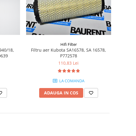
Hifi Filter
940/18,
Filtru aer Kubota SA16578, SA 16578,
0639
P772578
110,83 Lei
LA COMANDA
ADAUGA IN COS