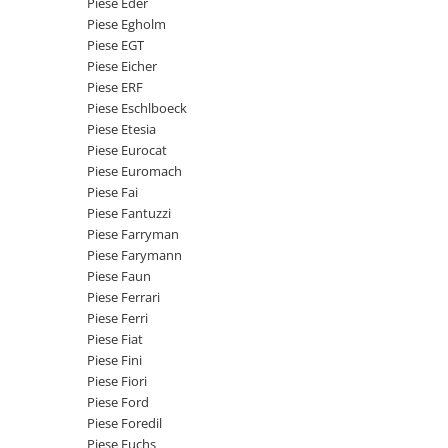
Piese Eder
Senzor presiune ulei
Piese Faun
Piese Egholm
Senzori temperatura ulei
Piese EGT
Piese Dynapack
Senzori suprasarcina
Piese Eicher
Piese Compair
Piese ERF
Senzori proximitate
Piese Eschlboeck
Senzori de viteza
Piese Cesab
Piese Etesia
Senzori stabilizare
Piese Case Construction
Piese Eurocat
Senzori de viraj
Piese Euromach
Piese Case Poclain
Piese Fai
Senzori de inclinatie
Piese Bomag
Piese Fantuzzi
Senzor temperatura apa
Piese Farryman
Piese Bobard
Burduf pentru intrerupator
Piese Farymann
Piese Barthoud
Contact 2 pozitii
Piese Faun
Piese Ferrari
Contact 3 pozitii
Piese Baretta
Piese Ferri
Contact 4 pozitii
Piese Benford
Piese Fiat
Butoane
Piese Fini
Piese Benati
Selector 2 pozitii
Piese Fiori
Piese Belarus
Piese Ford
Selector 3 pozitii
Piese Foredil
Piese Baumann
Intrerupator basculant 2 pozitii
Piese Fuchs