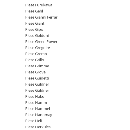
Intrerupator 3 pozitii
Piese Barford
Piese Furukawa
Relee 12V
Piese Gehl
Piese Antonio Carraro
Relee 24V
Piese Gianni Ferrari
Piese Ammann
Piese Giant
Modul electronic
Piese Gipo
Piese Ahlmann
Faruri fata
Piese Goldoni
Piese Airo
Lampi spate
Piese Green Power
Orometru
Piese Gregoire
Piese Aebi
Piese Gremo
Microintrerupator
Piese SDMO
Piese Grillo
Senzori utilaje
Piese Doosan Daewoo
Piese Grimme
Calculatoare utilaje
Piese Grove
Piese Agritalia - Carraro
Electrovalva - electroventil - electro
Piese Guidetti
valva
Piese Doppstadt
Piese Guldner
Piese Güldner
Bobina 12V
Piese Fai
Piese Hako
Senzor de vant - anemometru
Piese Kalmar
Piese Hamm
Intrerupator 4 pozitii
Piese Hammel
Piese Klemm
Bobina 10V
Piese Hanomag
Piese Lansing Bagnall
Piese Heli
Bobina 20V
Piese Herkules
Lampi semnalizare
Piese Laupetre