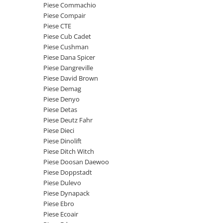
Piese Schaeff
Piese Commachio
Cabluri si mufe
Piese Compair
Piese Putzmeister
Mufe si pini
Piese CTE
Piese Mitsubishi
Piese contact
Piese Cub Cadet
Piese Cushman
Contactor 12V
Piese Matbro
Piese Dana Spicer
Contactoare 24V
Piese Lindner
Piese Dangreville
Contactoare 48V
Piese David Brown
Piese Kramer
Motoare electrice
Piese Demag
Piese Kaiser
Piese Denyo
Placa electronica
Piese Detas
Piese Jacobsen
Contact general - Ciuperca
Piese Deutz Fahr
Pedala
Piese Ingersoll Rand
Piese Dieci
Sigurante
Piese Dinolift
Piese Hanomag
Piese Ditch Witch
Becuri indicatoare
Piese Hamm
Piese Doosan Daewoo
Limitatori
Piese Doppstadt
Piese Goldoni
Potentiometre
Piese Dulevo
Piese Furukawa
Senzori de unghi
Piese Dynapack
Bobina solenoid
Piese Ebro
Piese Ford
Piese Ecoair
Bobina 24V
Piese Ferrari