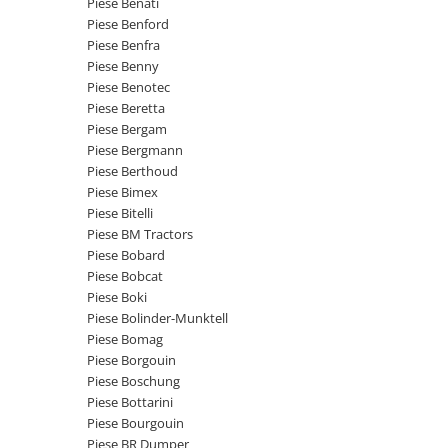
Piese Benati
Piese Claas
Fulie
Piese Benford
Pistoane
Piese Iveco
Piese Benfra
Turbosuflanta
Piese Nifty Lift
Piese Benny
Diverse piese motor
Piese Benotec
Piese Grove
Piese Beretta
Furtune si conducte
Piese motor Perkins
Piese Bergam
Injectoare
Piese Bergmann
Piese Deutz Fahr
Chiuloasa
Piese Berthoud
Vibrochen - ax came - arbore cotit
Piese Atlas Copco
Piese Bimex
Piese Bitelli
Camasa piston
Piese Hitachi
Piese BM Tractors
Segmenti motor
Piese Vermeer
Piese Bobard
Termoflot
Piese Bobcat
Piese Gehl
Cablu acceleratie
Piese Boki
Piese Socage
Senzori de presiune ulei
Piese Bolinder-Munktell
Piese Bomag
Vaporizatoare
Piese Kaeser
Piese Borgouin
Radiatoare AC
Piese Wacker Neuson
Piese Boschung
Piese frana
Piese Bottarini
Piese David Brown
Piese Bourgouin
Discuri de frana
Piese Mc Cormick
Piese BR Dumper