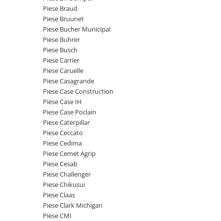
Etrieri
Piese Braud
Piese Lamborghini
Placute de frana
Piese Bruunet
Piese Same
Pompa de frana - cilindru de frana
Piese Bucher Municipal
Piese Buhrer
Frana utilaje
Piese Renault
Piese Busch
Supapa franare
Piese Hurlimann
Piese Carrier
Kit reparatii
Piese Caruelle
Piese Zetor
Cabluri frana
Piese Casagrande
Piese Weidemann
Piese Case Construction
Rezervor lichid de frana
Piese Case IH
Piese Ausa
Lichid de frana
Piese Case Poclain
Piese Sennebogen
Antigel frane
Piese Caterpillar
Piese fara categorie
Piese Still
Piese Ceccato
Piese Cedima
Sepci
Piese Timberjack
Piese Cemet Agrip
Garnituri utilaje
Piese Valmet Valtra
Piese Cesab
Siguranta
Piese Challenger
Piese Vogele
Piese Chikusui
Abtibilduri - Etichete
Piese Yuchai
Piese Claas
Girofar
Piese Clark Michigan
Piese Zeppelin
Piese electrice
Piese CMI