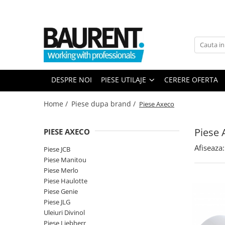
PIESE UTILAJE
PIESE DUPA BRAND
Atasamente
Piese Upright
Dinti cupa excavator
Piese Multimarca
DESPRE NOI
PIESE UTILAJE
CERERE OFERTA
Cupe
Acumulatori US Battery
Platforme
Baterii Trojan
Home /
Piese dupa brand /
Piese Axeco
Furci stivuitor
Baterii NBA
Brat suplimentar
Piese 
PIESE AXECO
Piese Komatsu
Cos nacela
Afiseaza:
Piese motor Cummins
Matura stivuitor
Piese JCB
Piese Manitou
Sararite
Piese motor Hatz
Piese Merlo
Plug deszapezire
Piese Kubota
Piese Haulotte
Cupla rapida
Piese Genie
Piese motor Deutz
Piese transmisie
Piese JLG
Piese Caterpillar
Uleiuri Divinol
Cardane
Piese Liebherr