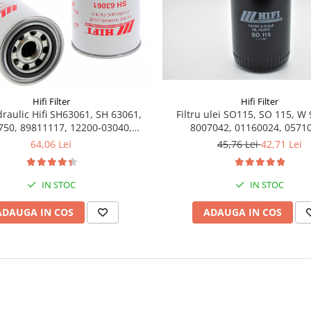
Hifi Filter
Hifi Filter
Filtru ulei SO115, SO 115, W 
idraulic Hifi SH63061, SH 63061,
8007042, 01160024, 0571
750, 89811117, 12200-03040,
E6050013, 6050013
45,76 Lei
42,71 Lei
64,06 Lei
IN STOC
IN STOC
ADAUGA IN COS
ADAUGA IN COS