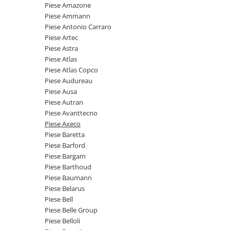
Piese motor
Piese Amazone
Piese Parker
Piese Ammann
Alternatoare
Piese Hyundai
Piese Antonio Carraro
Electromotoare
Piese Artec
Piese Terex
Pompa combustibil
Piese Astra
Piese Lombardini
Piese Atlas
Pompa de apa
Piese Atlas Copco
Radiator racire ulei hidraulic
Piese Linde
Piese Audureau
Radiator apa
Piese Multitel
Piese Ausa
Bobina de pornire
Piese Autran
Piese Dieci
Bobina de oprire
Piese Avanttecno
Piese Massey Ferguson
Piese Axeco
Bobina de acceleratie
Piese Baretta
Piese Steyr
Curea alternator - transmisie
Piese Barford
Piese Landini
Curea distributie
Piese Bargam
Esapament
Piese Barthoud
Piese New Holland
Piese Baumann
Busoane - dopuri
Piese Takeuchi
Piese Belarus
Ventilatoare
Piese Bell
Piese Kobelco
Pompa de ulei
Piese Belle Group
Piese Jungheinrich
Termostat
Piese Belloli