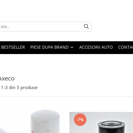
BESTSELLER
PIESE DUPA BRAND
ACCESORII AUTO
CONTA
Axeco
1-
3
din
3
produse
-7%