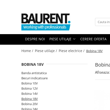
PIESE UTILAJE
PIESE DUPA BRAND
Atasamente
Piese Upright
Dinti cupa excavator
Piese Multimarca
DESPRE NOI
PIESE UTILAJE
CERERE OFERTA
Cupe
Acumulatori US Battery
Platforme
Baterii Trojan
Home /
Piese utilaje /
Piese electrice /
Bobina 18V
Furci stivuitor
Baterii NBA
Brat suplimentar
Bobin
BOBINA 18V
Piese Komatsu
Cos nacela
Afiseaza:
Piese motor Cummins
Matura stivuitor
Banda antistatica
Becuri indicatoare
Sararite
Piese motor Hatz
Bobina 10V
Plug deszapezire
Piese Kubota
Bobina 12V
Cupla rapida
Bobina 14V
Piese motor Deutz
Piese transmisie
Bobina 18V
Piese Caterpillar
Bobina 20V
Cardane
Bobina 24V