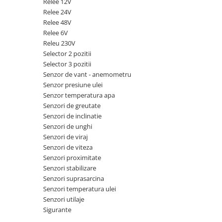
Relee 12V
Piese Claas
Fulie
Relee 24V
Pistoane
Piese Iveco
Relee 48V
Turbosuflanta
Piese Nifty Lift
Relee 6V
Diverse piese motor
Releu 230V
Piese Grove
Selector 2 pozitii
Furtune si conducte
Piese motor Perkins
Selector 3 pozitii
Injectoare
Senzor de vant - anemometru
Piese Deutz Fahr
Chiuloasa
Senzor presiune ulei
Vibrochen - ax came - arbore cotit
Piese Atlas Copco
Senzor temperatura apa
Senzori de greutate
Camasa piston
Piese Hitachi
Senzori de inclinatie
Segmenti motor
Piese Vermeer
Senzori de unghi
Termoflot
Senzori de viraj
Piese Gehl
Cablu acceleratie
Senzori de viteza
Piese Socage
Senzori de presiune ulei
Senzori proximitate
Senzori stabilizare
Vaporizatoare
Piese Kaeser
Senzori suprasarcina
Radiatoare AC
Piese Wacker Neuson
Senzori temperatura ulei
Piese frana
Senzori utilaje
Piese David Brown
Sigurante
Discuri de frana
Piese Mc Cormick