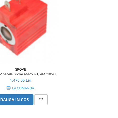
GROVE
8V nacela Grove AMZ68XT, AMZ106XT
1.476,05 Lei
LA COMANDA
ADAUGA IN COS