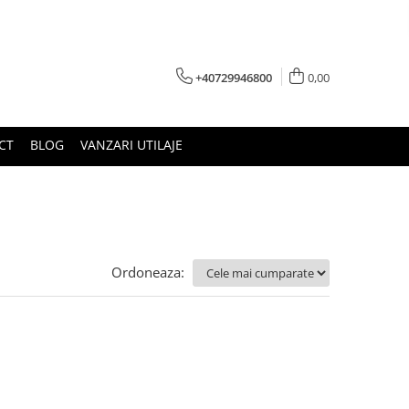
+40729946800
0,00
CT
BLOG
VANZARI UTILAJE
Ordoneaza: