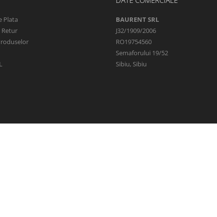
 Plata
BAURENT SRL
e Retur
J32/1909/2006
Produselor
RO19754560
Semaforului 19/52
L
Sibiu, Sibiu