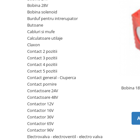
Piese Volvo
Punti - axe
Bobina 28V
Piese motor Yanmar
Diverse piese transmisie
Bobina solenoid
Burduf pentru intrerupator
Piese ambreiaj
Piese Fiat
Butoane
Planetare
Piese Snorkel
Cabluri si mufe
Angrenaje transmisie
Calculatoare utilaje
Piese John Deere
Grupuri conice
Claxon
Piese ZF
Convertizoare
Contact 2 pozitii
Contact 3 pozitii
Piese Vapormatic
Cruce cardan
Contact 4 pozitii
Disc frictiune
Piese utilaje Fendt
Contact 5 pozitii
Roti
Contact general - Ciuperca
Piese Case IH
Contact pornire
Roti teren accidentat
Piese Dana Spicer
Bobina 1
Contactoare 24V
Roti non-marking
Filtre Hifi
Contactoare 48V
Piulite roata
Contactor 12V
Piese Skyjack
Butuc roata
Contactor 16V
Piese Bobcat
Contactor 36V
Janta
Contactor 65V
Anvelope
Piese Yale
Contactor 96V
Roata transpaleta
Piese Hyster
Electrovalva - electroventil - electro valva