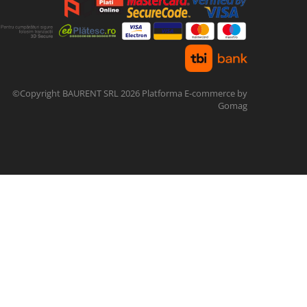
©Copyright BAURENT SRL 2026
Platforma E-commerce by
Gomag