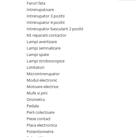
Piese motor
Faruri fata
Piese Parker
Intrerupatoare
Alternatoare
Piese Hyundai
Intrerupator 3 pozitii
Electromotoare
Intrerupator 4 pozitii
Piese Terex
Pompa combustibil
Intrerupator basculant 2 pozitii
Piese Lombardini
Kit reparatii contactor
Pompa de apa
Lampi avertizare
Radiator racire ulei hidraulic
Piese Linde
Lampi semnalizare
Radiator apa
Piese Multitel
Lampi spate
Bobina de pornire
Lampi stroboscopice
Piese Dieci
Bobina de oprire
Limitatori
Piese Massey Ferguson
Microintrerupator
Bobina de acceleratie
Modul electronic
Piese Steyr
Curea alternator - transmisie
Motoare electrice
Piese Landini
Curea distributie
Mufe si pini
Esapament
Orometru
Piese New Holland
Pedala
Busoane - dopuri
Piese Takeuchi
Perii colectoare
Ventilatoare
Piese contact
Piese Kobelco
Pompa de ulei
Placa electronica
Piese Jungheinrich
Termostat
Potentiometre