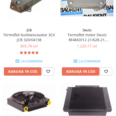
Piese Volvo
Punti - axe
Piese motor Yanmar
Diverse piese transmisie
Piese ambreiaj
Piese Fiat
Planetare
Piese Snorkel
Angrenaje transmisie
JCB
Deutz
Piese John Deere
Termoflot buldoexcavator 3CX
Termoflot motor Deutz
Grupuri conice
JCB 320/04138
BF4M2012 21/628-21,
Piese ZF
Convertizoare
00031203
833,78 Lei
1.220,17 Lei
Piese Vapormatic
Cruce cardan
Disc frictiune
Piese utilaje Fendt
LA COMANDA
LA COMANDA
Roti
Piese Case IH
Roti teren accidentat
ADAUGA IN COS
ADAUGA IN COS
Piese Dana Spicer
Roti non-marking
Filtre Hifi
Piulite roata
Piese Skyjack
Butuc roata
Piese Bobcat
Janta
Anvelope
Piese Yale
Roata transpaleta
Piese Hyster