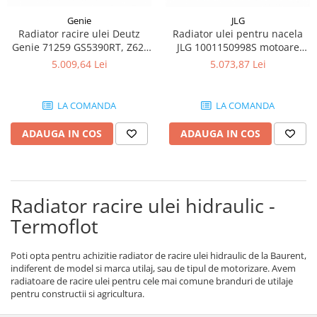
Piese motor
Piese Parker
Genie
JLG
Alternatoare
Radiator racire ulei Deutz
Radiator ulei pentru nacela
Piese Hyundai
Electromotoare
Genie 71259 GS5390RT, Z62-
JLG 1001150998S motoare
Piese Terex
40RT, S85XC
D2011
Pompa combustibil
5.009,64 Lei
5.073,87 Lei
Piese Lombardini
Pompa de apa
Radiator racire ulei hidraulic
Piese Linde
LA COMANDA
LA COMANDA
Radiator apa
Piese Multitel
ADAUGA IN COS
ADAUGA IN COS
Bobina de pornire
Piese Dieci
Bobina de oprire
Piese Massey Ferguson
Bobina de acceleratie
Piese Steyr
Curea alternator - transmisie
Radiator racire ulei hidraulic -
Piese Landini
Curea distributie
Termoflot
Esapament
Piese New Holland
Busoane - dopuri
Piese Takeuchi
Poti opta pentru achizitie radiator de racire ulei hidraulic de la Baurent,
Ventilatoare
indiferent de model si marca utilaj, sau de tipul de motorizare. Avem
Piese Kobelco
radiatoare de racire ulei pentru cele mai comune branduri de utilaje
Pompa de ulei
pentru constructii si agricultura.
Piese Jungheinrich
Termostat