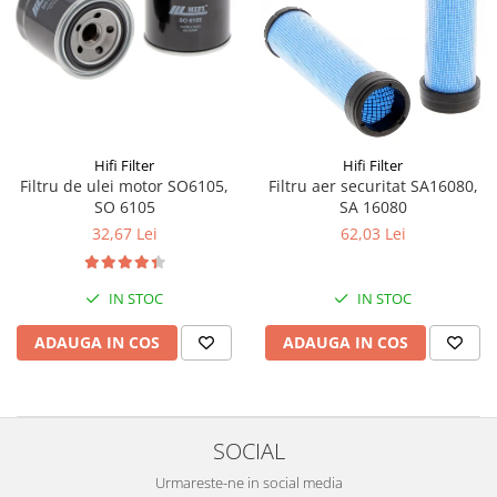
Piese Volvo
Punti - axe
Piese motor Yanmar
Diverse piese transmisie
Piese ambreiaj
Piese Fiat
Planetare
Piese Snorkel
Angrenaje transmisie
Piese John Deere
Grupuri conice
Hifi Filter
Hifi Filter
Piese ZF
Convertizoare
Filtru de ulei motor SO6105,
Filtru aer securitat SA16080,
Piese Vapormatic
SO 6105
SA 16080
Cruce cardan
32,67 Lei
62,03 Lei
Disc frictiune
Piese utilaje Fendt
Roti
Piese Case IH
IN STOC
IN STOC
Roti teren accidentat
Piese Dana Spicer
Roti non-marking
ADAUGA IN COS
ADAUGA IN COS
Filtre Hifi
Piulite roata
Piese Skyjack
Butuc roata
Piese Bobcat
Janta
SOCIAL
Anvelope
Piese Yale
Roata transpaleta
Piese Hyster
Urmareste-ne in social media