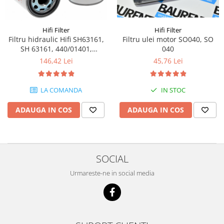
Piese Volvo
Punti - axe
Piese motor Yanmar
Diverse piese transmisie
Piese ambreiaj
Hifi Filter
Hifi Filter
Piese Fiat
Filtru hidraulic Hifi SH63161,
Filtru ulei motor SO040, SO
Planetare
Piese Snorkel
SH 63161, 440/01401,
040
Angrenaje transmisie
330172019
146,42 Lei
45,76 Lei
Piese John Deere
Grupuri conice
Piese ZF
Convertizoare
LA COMANDA
IN STOC
Piese Vapormatic
Cruce cardan
Disc frictiune
Piese utilaje Fendt
ADAUGA IN COS
ADAUGA IN COS
Roti
Piese Case IH
Roti teren accidentat
Piese Dana Spicer
Roti non-marking
Filtre Hifi
SOCIAL
Piulite roata
Piese Skyjack
Urmareste-ne in social media
Butuc roata
Piese Bobcat
Janta
Anvelope
Piese Yale
Roata transpaleta
Piese Hyster