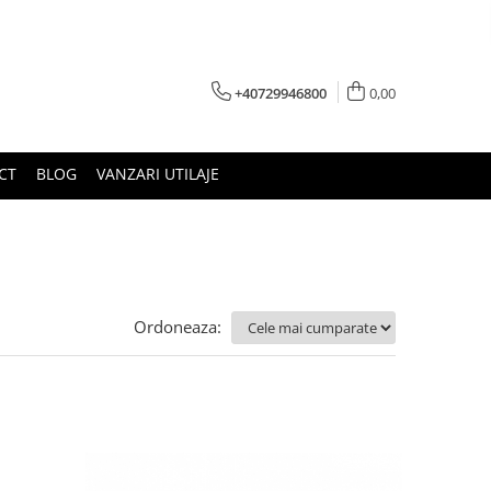
+40729946800
0,00
CT
BLOG
VANZARI UTILAJE
Ordoneaza: