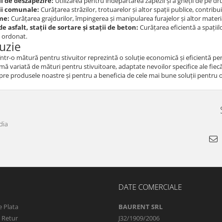
ii de deszăpezire:
Utilizarea pentru îndepărtarea zăpezii și a gheții de pe dru
ii comunale:
Curățarea străzilor, trotuarelor și altor spații publice, contribu
me:
Curățarea grajdurilor, împingerea și manipularea furajelor și altor materia
de asfalt, stații de sortare și stații de beton:
Curățarea eficientă a spații
i ordonat.
uzie
 într-o mătură pentru stivuitor reprezintă o soluție economică și eficientă pen
mă variată de mături pentru stivuitoare, adaptate nevoilor specifice ale fie
re produsele noastre și pentru a beneficia de cele mai bune soluții pentru o
dia
DATE COMERCIALE
 Plata
BAURENT SRL
e Retur
J32/1909/2006