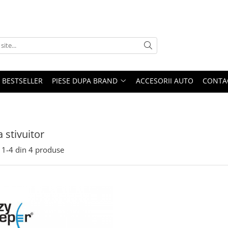
BESTSELLER
PIESE DUPA BRAND
ACCESORII AUTO
CONTA
 stivuitor
1-
4
din
4
produse