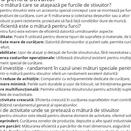
o mătură care se atașează pe furcile de stivuitor?
entru stivuitor este un accesoriu special conceput care se montează pe furcil
rațiuni de curățare, cum ar fi măturarea și colectarea deșeurilor sau a altor
obust și perii rezistente, proiectate să facă față condițiilor dure de muncă.
eficientă este o mătură pentru furci?
tru furci este extrem de eficientă datorită următoarelor aspecte:
ilitate:
Poate fi utilizată pentru diverse tipuri de suprafețe și materiale, de 
itate mare de curățare:
Datorită dimensiunilor și puterii sale, permite cur
 efort.
bilitate:
Ușor de atașat și detașat de furcile stivuitorului, fără necesitat
rea costurilor operaționale:
Utilizează stivuitorul existent pentru multip
ment special de curățare.
 investiție - randament în cazul unei mături speciale pentr
 într-o mătură pentru stivuitor oferă un randament excelent datorită:
i reduse de achiziție:
Comparativ cu echipamentele dedicate de curățare, mă
ținere minimă:
Periile sunt durabile și ușor de înlocuit, iar întreținerea gen
are multifuncțională:
Permite utilizarea stivuitorului pentru activități sup
ele de inactivitate.
tivitate crescută:
Eficiența crescută în curățarea suprafețelor mari contri
tățind randamentul general al operațiunilor.
 de activitate unde se pretează o mătură de stivuitor
entru stivuitor este ideală pentru diverse domenii de activitate, oferind soluț
reprinderi:
Curățarea zonelor de producție, depozite și alte spații industriale
re parcări:
Măturarea eficientă a parcărilor de mari dimensiuni, asigurând 