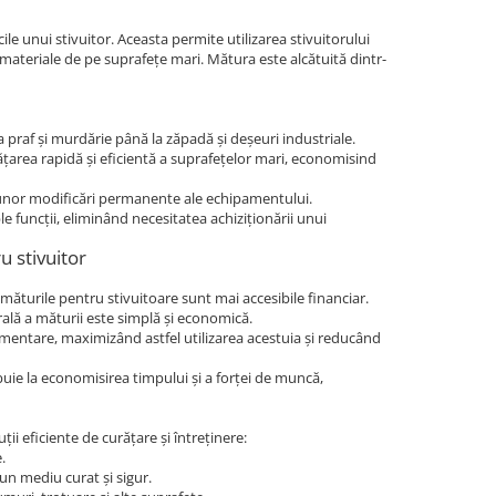
e unui stivuitor. Aceasta permite utilizarea stivuitorului
 materiale de pe suprafețe mari. Mătura este alcătuită dintr-
la praf și murdărie până la zăpadă și deșeuri industriale.
ățarea rapidă și eficientă a suprafețelor mari, economisind
ea unor modificări permanente ale echipamentului.
le funcții, eliminând necesitatea achiziționării unui
u stivuitor
turile pentru stivuitoare sunt mai accesibile financiar.
erală a măturii este simplă și economică.
limentare, maximizând astfel utilizarea acestuia și reducând
buie la economisirea timpului și a forței de muncă,
ii eficiente de curățare și întreținere:
.
un mediu curat și sigur.