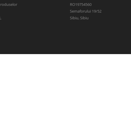
Produselor
RO19754560
Semaforului 19/52
L
Sibiu, Sibiu