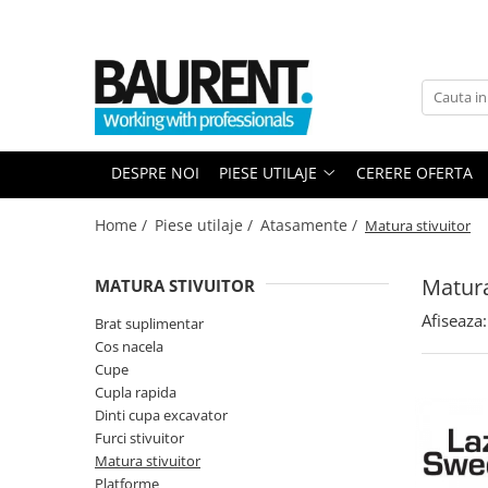
PIESE UTILAJE
PIESE DUPA BRAND
Atasamente
Piese Upright
Dinti cupa excavator
Piese Multimarca
DESPRE NOI
PIESE UTILAJE
CERERE OFERTA
Cupe
Acumulatori US Battery
Platforme
Baterii Trojan
Home /
Piese utilaje /
Atasamente /
Matura stivuitor
Furci stivuitor
Baterii NBA
Brat suplimentar
Matura
MATURA STIVUITOR
Piese Komatsu
Cos nacela
Afiseaza:
Piese motor Cummins
Matura stivuitor
Brat suplimentar
Cos nacela
Sararite
Piese motor Hatz
Cupe
Plug deszapezire
Piese Kubota
Cupla rapida
Cupla rapida
Dinti cupa excavator
Piese motor Deutz
Piese transmisie
Furci stivuitor
Piese Caterpillar
Matura stivuitor
Cardane
Platforme