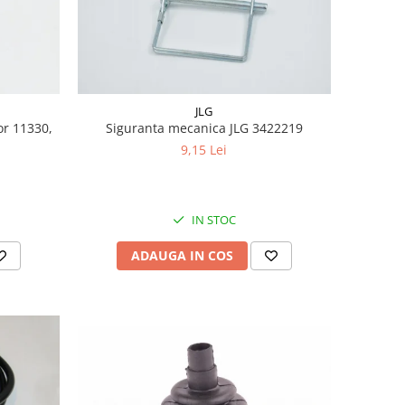
JLG
or 11330,
Siguranta mecanica JLG 3422219
9,15 Lei
IN STOC
ADAUGA IN COS