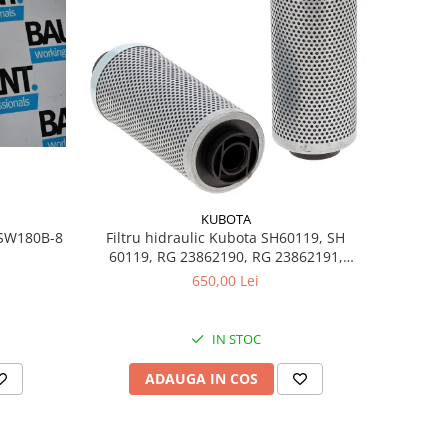
KUBOTA
t SW180B-8
Filtru hidraulic Kubota SH60119, SH
60119, RG 23862190, RG 23862191,
HY90300
650,00 Lei
IN STOC
ADAUGA IN COS