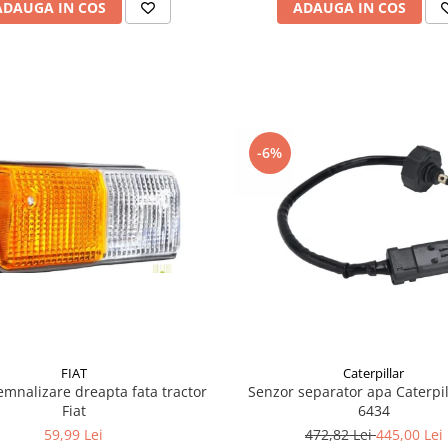
ADAUGA IN COS
ADAUGA IN COS
-6%
FIAT
Caterpillar
mnalizare dreapta fata tractor
Senzor separator apa Caterpil
Fiat
6434
59,99 Lei
472,82 Lei
445,00 Lei