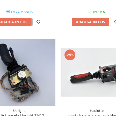
LA COMANDA
IN STOC
ADAUGA IN COS
ADAUGA IN COS
-28%
Haulotte
Upright
Joystick nacela electrica Ha
stick nacela Upright TM12