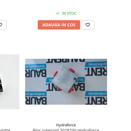
IN STOC
ADAUGA IN COS
Hydraforce
ulotte
Bloc solenoid 7028730 Hydraforce