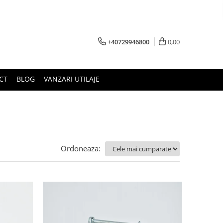
+40729946800
0,00
CT
BLOG
VANZARI UTILAJE
Ordoneaza: