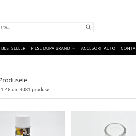
BESTSELLER
PIESE DUPA BRAND
ACCESORII AUTO
CONTA
Produsele
1-
48
din
4081
produse