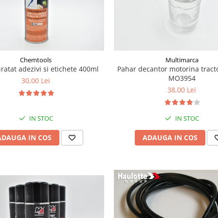
Chemtools
Multimarca
ratat adezivi si etichete 400ml
Pahar decantor motorina tract
MO3954
30,00 Lei
38,00 Lei
IN STOC
IN STOC
ADAUGA IN COS
ADAUGA IN COS