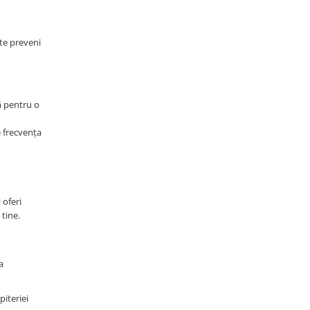
ate preveni
ă pentru o
e frecvența
 oferi
tine.
a
piteriei