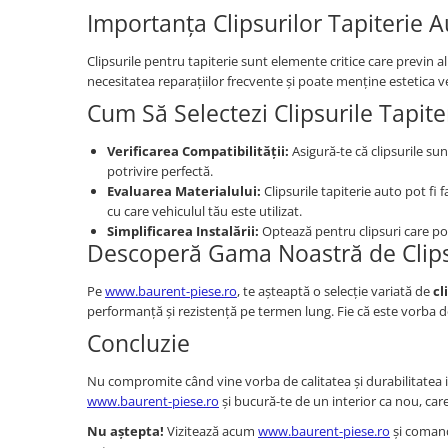
Piese Claas
Fulie
Importanța Clipsurilor Tapiterie 
Pistoane
Piese Iveco
Turbosuflanta
Clipsurile pentru tapiterie sunt elemente critice care previn a
Piese Nifty Lift
necesitatea reparațiilor frecvente și poate menține estetica ve
Diverse piese motor
Piese Grove
Cum Să Selectezi Clipsurile Tapite
Furtune si conducte
Piese motor Perkins
Injectoare
Verificarea Compatibilității:
Asigură-te că clipsurile su
Piese Deutz Fahr
Chiuloasa
potrivire perfectă.
Vibrochen - ax came - arbore cotit
Piese Atlas Copco
Evaluarea Materialului:
Clipsurile tapiterie auto pot fi 
cu care vehiculul tău este utilizat.
Camasa piston
Piese Hitachi
Simplificarea Instalării:
Optează pentru clipsuri care pot f
Segmenti motor
Descoperă Gama Noastră de Clips
Piese Vermeer
Termoflot
Piese Gehl
Pe
www.baurent-piese.ro
, te așteaptă o selecție variată de
cl
Cablu acceleratie
performanță și rezistență pe termen lung. Fie că este vorba de
Piese Socage
Senzori de presiune ulei
Concluzie
Vaporizatoare
Piese Kaeser
Radiatoare AC
Piese Wacker Neuson
Nu compromite când vine vorba de calitatea și durabilitatea in
Piese frana
www.baurent-piese.ro
și bucură-te de un interior ca nou, care
Piese David Brown
Discuri de frana
Nu aștepta!
Vizitează acum
www.baurent-piese.ro
și comand
Piese Mc Cormick