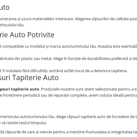
Auto
lunecarea și uzura materialelor interioare. Alegerea clipsurilor de calitate po
hiculului tău.
rie Auto Potrivite
nt compatibile cu modelul și marca autoturismului tău. Aceasta este esențial
fabricate din plastic sau metal. Alege în funcție de durabilitatea preferată și d
i instalate fără dificultăți, evitând astfel riscul de a deteriora tapiteria.
uri Tapiterie Auto
ipsuri tapiterie auto
. Produsele noastre sunt atent selecționate pentru a-ți
 întreținere periodică sau de reparații complete, avem soluția ideală pentru 
teriorului autoturismului tău. Alege clipsuri tapiterie auto de încredere de l
 să reziste testul timpului.
ă clipsurile de care ai nevoie pentru a menține frumusețea și integritatea ta