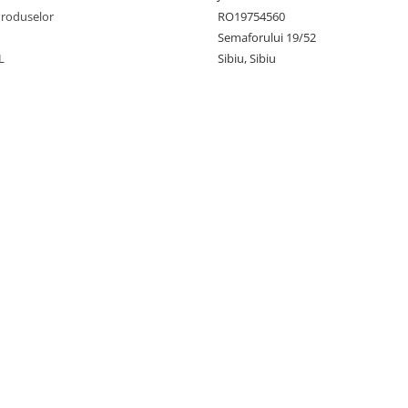
Produselor
RO19754560
Semaforului 19/52
L
Sibiu, Sibiu