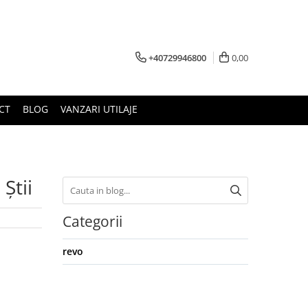
+40729946800
0,00
CT
BLOG
VANZARI UTILAJE
Știi
Categorii
revo