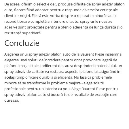
Etrieri
De aceea, oferim o selecție de 5 produse diferite de spray adeziv plafon
Piese Lamborghini
Placute de frana
auto, fiecare fiind adaptat pentru a răspunde diverselor cerințe ale
Piese Same
clienților noștri. Fie că este vorba despre o reparație minoră sau o
Pompa de frana - cilindru de frana
recondiționare completă a interiorului auto, spray-urile noastre
Frana utilaje
Piese Renault
adezive sunt proiectate pentru a oferi o aderență de lungă durată și o
Supapa franare
Piese Hurlimann
rezistență superioară.
Kit reparatii
Concluzie
Piese Zetor
Cabluri frana
Piese Weidemann
Rezervor lichid de frana
Alegerea unui spray adeziv plafon auto de la Baurent Piese înseamnă
Piese Ausa
alegerea unei soluții de încredere pentru orice provocare legată de
Lichid de frana
plafonul mașinii tale. Indiferent de cauza desprinderii materialului, un
Piese Sennebogen
Antigel frane
spray adeziv de calitate va restaura aspectul plafonului, asigurând în
Piese fara categorie
Piese Still
același timp o fixare durabilă și eficientă. Nu lăsa ca problemele
minore să se transforme în probleme majore - alege soluții
Sepci
Piese Timberjack
profesionale pentru un interior ca nou. Alege Baurent Piese pentru
Garnituri utilaje
spray adeziv plafon auto și bucură-te de rezultate de excepție care
Piese Valmet Valtra
durează.
Siguranta
Piese Vogele
Abtibilduri - Etichete
Piese Yuchai
Girofar
Piese Zeppelin
Piese electrice