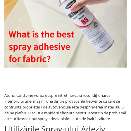
Piese Volvo
Punti - axe
Piese motor Yanmar
Diverse piese transmisie
Piese ambreiaj
Piese Fiat
Planetare
Piese Snorkel
Angrenaje transmisie
Piese John Deere
Grupuri conice
Piese ZF
Convertizoare
Piese Vapormatic
Cruce cardan
Disc frictiune
Piese utilaje Fendt
Roti
Piese Case IH
Roti teren accidentat
Piese Dana Spicer
Roti non-marking
Filtre Hifi
Piulite roata
Atunci când vine vorba despre întreținerea și recondiționarea
Piese Skyjack
interiorului unei mașini, una dintre provocările frecvente cu care se
Butuc roata
confruntă proprietarii de autovehicule este desprinderea materialului
Piese Bobcat
Janta
de pe plafon. O soluție rapidă și eficientă pentru acest tip de problemă
Anvelope
Piese Yale
este utilizarea unui spray adeziv plafon auto de înaltă calitate.
Roata transpaleta
Utilizările Spray-ului Adeziv
Piese Hyster