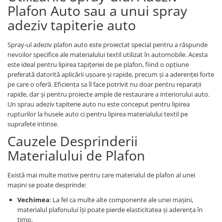
Piese motor
Plafon Auto sau a unui spray
Piese Parker
Alternatoare
adeziv tapiterie auto
Piese Hyundai
Electromotoare
Piese Terex
Pompa combustibil
Spray-ul adeziv plafon auto este proiectat special pentru a răspunde
Piese Lombardini
nevoilor specifice ale materialului textil utilizat în automobile. Acesta
Pompa de apa
este ideal pentru lipirea tapițeriei de pe plafon, fiind o opțiune
Radiator racire ulei hidraulic
Piese Linde
preferată datorită aplicării ușoare și rapide, precum și a aderenței forte
Radiator apa
pe care o oferă. Eficiența sa îl face potrivit nu doar pentru reparații
Piese Multitel
rapide, dar și pentru proiecte ample de restaurare a interiorului auto.
Bobina de pornire
Piese Dieci
Un sprau adeziv tapiterie auto nu este conceput pentru lipirea
Bobina de oprire
rupturilor la husele auto ci pentru lipirea materialului textil pe
Piese Massey Ferguson
Bobina de acceleratie
suprafete intinse.
Piese Steyr
Curea alternator - transmisie
Cauzele Desprinderii
Piese Landini
Curea distributie
Materialului de Plafon
Esapament
Piese New Holland
Busoane - dopuri
Există mai multe motive pentru care materialul de plafon al unei
Piese Takeuchi
mașini se poate desprinde:
Ventilatoare
Piese Kobelco
Pompa de ulei
Vechimea
: La fel ca multe alte componente ale unei mașini,
Piese Jungheinrich
materialul plafonului își poate pierde elasticitatea și aderența în
Termostat
timp.