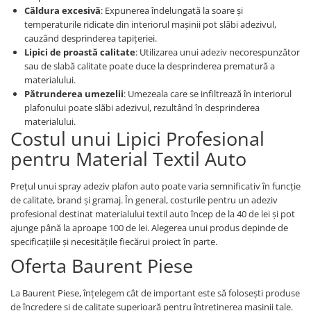
Piese Claas
Fulie
Căldura excesivă
: Expunerea îndelungată la soare și
Pistoane
Piese Iveco
temperaturile ridicate din interiorul mașinii pot slăbi adezivul,
cauzând desprinderea tapițeriei.
Turbosuflanta
Piese Nifty Lift
Lipici de proastă calitate
: Utilizarea unui adeziv necorespunzător
Diverse piese motor
sau de slabă calitate poate duce la desprinderea prematură a
Piese Grove
Furtune si conducte
materialului.
Piese motor Perkins
Injectoare
Pătrunderea umezelii
: Umezeala care se infiltrează în interiorul
plafonului poate slăbi adezivul, rezultând în desprinderea
Piese Deutz Fahr
Chiuloasa
materialului.
Vibrochen - ax came - arbore cotit
Piese Atlas Copco
Costul unui Lipici Profesional
Camasa piston
pentru Material Textil Auto
Piese Hitachi
Segmenti motor
Piese Vermeer
Termoflot
Prețul unui spray adeziv plafon auto poate varia semnificativ în funcție
Piese Gehl
de calitate, brand și gramaj. În general, costurile pentru un adeziv
Cablu acceleratie
profesional destinat materialului textil auto încep de la 40 de lei și pot
Piese Socage
Senzori de presiune ulei
ajunge până la aproape 100 de lei. Alegerea unui produs depinde de
Vaporizatoare
Piese Kaeser
specificațiile și necesitățile fiecărui proiect în parte.
Radiatoare AC
Oferta Baurent Piese
Piese Wacker Neuson
Piese frana
Piese David Brown
La Baurent Piese, înțelegem cât de important este să folosești produse
Discuri de frana
Piese Mc Cormick
de încredere și de calitate superioară pentru întreținerea mașinii tale.