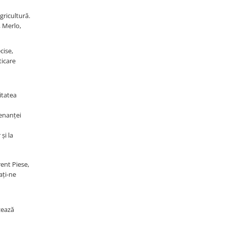
gricultură.
 Merlo,
cise,
ticare
itatea
tenanței
și la
rent Piese,
ați-ne
zează