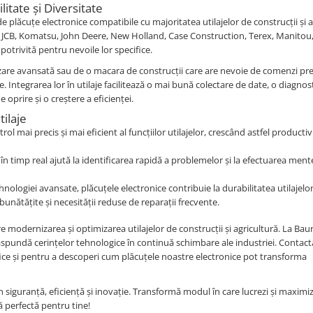
itate și Diversitate
plăcuțe electronice compatibile cu majoritatea utilajelor de construcții și a
 JCB, Komatsu, John Deere, New Holland, Case Construction, Terex, Manitou,
 potrivită pentru nevoile lor specifice.
izare avansată sau de o macara de construcții care are nevoie de comenzi pre
. Integrarea lor în utilaje facilitează o mai bună colectare de date, o diagnos
 oprire și o creștere a eficienței.
tilaje
ol mai precis și mai eficient al funcțiilor utilajelor, crescând astfel productiv
r în timp real ajută la identificarea rapidă a problemelor și la efectuarea men
hnologiei avansate, plăcuțele electronice contribuie la durabilitatea utilajelor 
unătățite și necesității reduse de reparații frecvente.
 modernizarea și optimizarea utilajelor de construcții și agricultură. La Bau
răspundă cerințelor tehnologice în continuă schimbare ale industriei. Contact
ce și pentru a descoperi cum plăcuțele noastre electronice pot transforma
în siguranță, eficiență și inovație. Transformă modul în care lucrezi și maximi
că perfectă pentru tine!