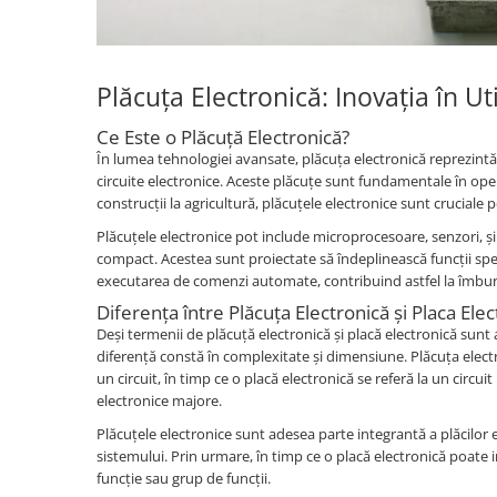
Piese motor
Piese Parker
Alternatoare
Piese Hyundai
Electromotoare
Piese Terex
Plăcuța Electronică: Inovația în Uti
Pompa combustibil
Piese Lombardini
Pompa de apa
Ce Este o Plăcuță Electronică?
Radiator racire ulei hidraulic
Piese Linde
În lumea tehnologiei avansate, plăcuța electronică reprezint
circuite electronice. Aceste plăcuțe sunt fundamentale în operare
Radiator apa
Piese Multitel
construcții la agricultură, plăcuțele electronice sunt crucia
Bobina de pornire
Piese Dieci
Plăcuțele electronice pot include microprocesoare, senzori, ș
Bobina de oprire
compact. Acestea sunt proiectate să îndeplinească funcții spe
Piese Massey Ferguson
Bobina de acceleratie
executarea de comenzi automate, contribuind astfel la îmbună
Piese Steyr
Curea alternator - transmisie
Diferența între Plăcuța Electronică și Placa Ele
Piese Landini
Curea distributie
Deși termenii de plăcuță electronică și placă electronică sunt a
diferență constă în complexitate și dimensiune. Plăcuța electron
Esapament
Piese New Holland
un circuit, în timp ce o placă electronică se referă la un ci
Busoane - dopuri
Piese Takeuchi
electronice majore.
Ventilatoare
Piese Kobelco
Plăcuțele electronice sunt adesea parte integrantă a plăcilor 
Pompa de ulei
sistemului. Prin urmare, în timp ce o placă electronică poate 
Piese Jungheinrich
Termostat
funcție sau grup de funcții.