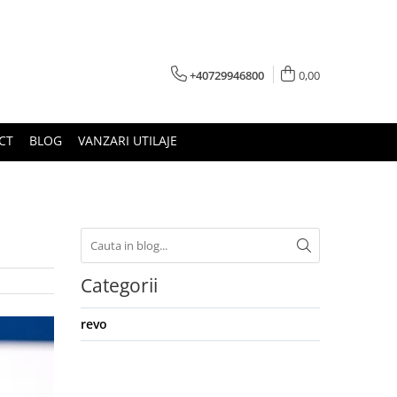
+40729946800
0,00
CT
BLOG
VANZARI UTILAJE
Categorii
revo