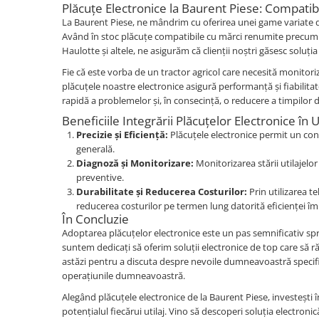
Piese Claas
Fulie
Plăcuțe Electronice la Baurent Piese: Compatibil
Pistoane
La Baurent Piese, ne mândrim cu oferirea unei game variate de 
Piese Iveco
Având în stoc plăcuțe compatibile cu mărci renumite precum
Turbosuflanta
Piese Nifty Lift
Haulotte și altele, ne asigurăm că clienții noștri găsesc soluția
Diverse piese motor
Piese Grove
Fie că este vorba de un tractor agricol care necesită monitor
Furtune si conducte
plăcuțele noastre electronice asigură performanță și fiabilitate
Piese motor Perkins
Injectoare
rapidă a problemelor și, în consecință, o reducere a timpilor de
Piese Deutz Fahr
Chiuloasa
Beneficiile Integrării Plăcuțelor Electronice în U
Vibrochen - ax came - arbore cotit
Piese Atlas Copco
Precizie și Eficiență:
Plăcuțele electronice permit un contr
generală.
Camasa piston
Piese Hitachi
Diagnoză și Monitorizare:
Monitorizarea stării utilajelo
Segmenti motor
preventive.
Piese Vermeer
Termoflot
Durabilitate și Reducerea Costurilor:
Prin utilizarea te
Piese Gehl
reducerea costurilor pe termen lung datorită eficienței îmb
Cablu acceleratie
În Concluzie
Piese Socage
Senzori de presiune ulei
Adoptarea plăcuțelor electronice este un pas semnificativ spre
Vaporizatoare
Piese Kaeser
suntem dedicați să oferim soluții electronice de top care să 
astăzi pentru a discuta despre nevoile dumneavoastră specifi
Radiatoare AC
Piese Wacker Neuson
operațiunile dumneavoastră.
Piese frana
Piese David Brown
Alegând plăcuțele electronice de la Baurent Piese, investești 
Discuri de frana
Piese Mc Cormick
potențialul fiecărui utilaj. Vino să descoperi soluția electroni