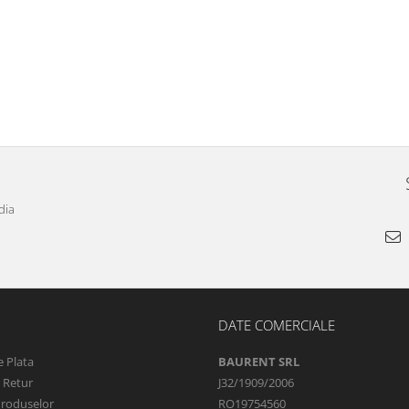
dia
DATE COMERCIALE
 Plata
BAURENT SRL
e Retur
J32/1909/2006
Produselor
RO19754560