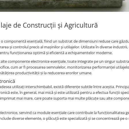
laje de Construcții și Agricultură
ă o componentă esențială, fiind un substrat de dimensiuni reduse care găzd
a și controlul precis al mașinilor și utilajelor. Utilizate în diverse industrii, 
le pentru funcționarea optimă și eficientă a echipamentelor moderne.
i alte componente electronice esențiale, toate integrate pe un singur substra
cifice, cum ar fi procesarea semnalelor, monitorizarea performanței utilajelo
tățirea productivității și la reducerea erorilor umane.
ctronică
desea utilizați interschimbabil, există diferențe subtile între aceștia. Princip
ică este, în general, mai mică și este utilizată pentru a efectua funcții specif
rcuit imprimat mai mare, care poate suporta mai multe plăcuțe sau alte compon
electronice, servind ca module esențiale care contribuie la funcționalitatea g
include diverse elemente, o plăcuță este specializată și se concentrează pe o