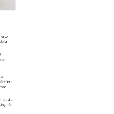
uiește
de la
t
r și
ala
ice într-
ente
enerală a
 singură