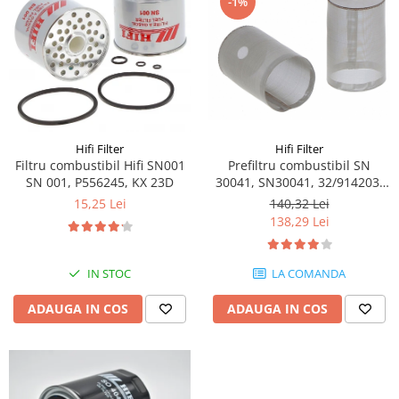
-1%
Piese Schaeff
Cabluri si mufe
Piese Putzmeister
Mufe si pini
Piese Mitsubishi
Piese contact
Contactor 12V
Piese Matbro
Contactoare 24V
Piese Lindner
Contactoare 48V
Piese Kramer
Hifi Filter
Hifi Filter
Motoare electrice
Filtru combustibil Hifi SN001
Prefiltru combustibil SN
Piese Kaiser
Placa electronica
SN 001, P556245, KX 23D
30041, SN30041, 32/914203,
Piese Jacobsen
32914203
Contact general - Ciuperca
15,25 Lei
140,32 Lei
138,29 Lei
Pedala
Piese Ingersoll Rand
Sigurante
Piese Hanomag
Becuri indicatoare
IN STOC
LA COMANDA
Piese Hamm
Limitatori
ADAUGA IN COS
ADAUGA IN COS
Piese Goldoni
Potentiometre
Piese Furukawa
Senzori de unghi
Bobina solenoid
Piese Ford
Bobina 24V
Piese Ferrari