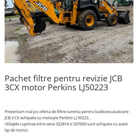
Piese Volvo
Punti - axe
Piese motor Yanmar
Diverse piese transmisie
Piese ambreiaj
Piese Fiat
Planetare
Piese Snorkel
Angrenaje transmisie
Piese John Deere
Grupuri conice
Piese ZF
Convertizoare
Piese Vapormatic
Cruce cardan
Disc frictiune
Piese utilaje Fendt
Roti
Pachet filtre pentru revizie JCB
Piese Case IH
Roti teren accidentat
3CX motor Perkins LJ50223
Piese Dana Spicer
Roti non-marking
Filtre Hifi
Piulite roata
Piese Skyjack
Butuc roata
Prezentam mai jos oferta de filtre curenta pentru buldoexcavatoare
Piese Bobcat
Janta
JCB 3 CX echipate cu motoare Perkins LJ 50223.
Anvelope
Utilajele cuprinse intre seria 322814 si 337000 sunt echipate cu acest
Piese Yale
tip de motor.
Roata transpaleta
Piese Hyster