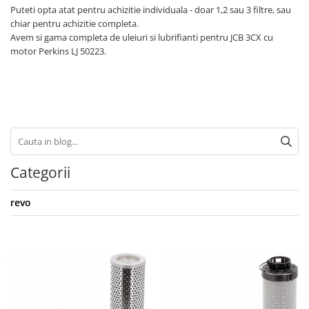
Piese motor
Puteti opta atat pentru achizitie individuala - doar 1,2 sau 3 filtre, sau
Piese Parker
chiar pentru achizitie completa.
Alternatoare
Piese Hyundai
Avem si gama completa de uleiuri si lubrifianti pentru JCB 3CX cu
Electromotoare
motor Perkins LJ 50223.
Piese Terex
Pompa combustibil
Piese Lombardini
Pompa de apa
Radiator racire ulei hidraulic
Piese Linde
Radiator apa
Piese Multitel
Bobina de pornire
Piese Dieci
Bobina de oprire
Piese Massey Ferguson
Bobina de acceleratie
Categorii
Piese Steyr
Curea alternator - transmisie
revo
Piese Landini
Curea distributie
Esapament
Piese New Holland
Busoane - dopuri
Piese Takeuchi
Ventilatoare
Piese Kobelco
Pompa de ulei
Piese Jungheinrich
Termostat