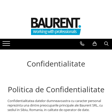
PIESE UTILAJE
PIESE DUPA BRAND
Atasamente
Piese Upright
Dinti cupa excavator
Piese Multimarca
Cupe
Acumulatori US Battery
Platforme
Baterii Trojan
Furci stivuitor
Baterii NBA
Brat suplimentar
Confidentialitate
Piese Komatsu
Cos nacela
Piese motor Cummins
Matura stivuitor
Sararite
Piese motor Hatz
Politica de Confidentialitate
Plug deszapezire
Piese Kubota
Cupla rapida
Piese motor Deutz
Piese transmisie
Confidentialitatea datelor dumneavoastra cu caracter personal
Piese Caterpillar
reprezinta una dintre preocuparile principale ale Baurent SRL, cu
Cardane
sediul in Sibiu, Romania, in calitate de operator de date.