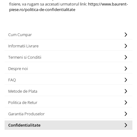
Maneta semnalizare
Piese Laverda
fisiere, va rugam sa accesati urmatorul link:
https://www.baurent-
Stergatoare parbriz
piese.ro/politica-de-confidentialitate
Piese HSM
Scaune
Piese Grimme
Parbrize
Piese Dulevo
Geamuri si parbrize
Cum Cumpar
Piese DAF
Usi
Informatii Livrare
Cutii documente
Piese Braud
Maner usa
Termeni si Conditii
Piese BM Tractors
Alte componente din cabina
Piese Bargam
Despre noi
Oglinzi
Piese Agrifac
FAQ
Incalzire - Racire
Piese Paus
Solutii intretinere cabina
Metode de Plata
Piese Pasquali
Mecanica
Politica de Retur
Piese Moxy
Telescoape
Garantia Produselor
Balamale
Piese Moreau
Inchizatori
Piese Montabert
Confidentialitate
Patine teflon
Piese Messersi