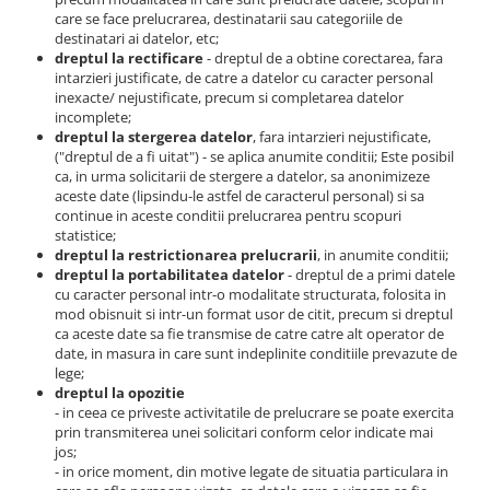
Piese Sandvik
care se face prelucrarea, destinatarii sau categoriile de
Incarcator 36V
destinatari ai datelor, etc;
Indicator incarcare baterii
Piese Rubble Master
dreptul la rectificare
- dreptul de a obtine corectarea, fara
Redresor 48V
intarzieri justificate, de catre a datelor cu caracter personal
Piese Richier
inexacte/ nejustificate, precum si completarea datelor
Diagnoza
incomplete;
Piese Reform
dreptul la stergerea datelor
, fara intarzieri nejustificate,
Consola diagnoza
Piese Powerscreen
("dreptul de a fi uitat") - se aplica anumite conditii; Este posibil
Telecomenzi
ca, in urma solicitarii de stergere a datelor, sa anonimizeze
Piese Ponsse
aceste date (lipsindu-le astfel de caracterul personal) si sa
Telecomanda utilaje
continue in aceste conditii prelucrarea pentru scopuri
Piese Olympian
Accesorii si piese telecomanda
statistice;
Piese Nordberg
dreptul la restrictionarea prelucrarii
, in anumite conditii;
Piese hidraulice
dreptul la portabilitatea datelor
- dreptul de a primi datele
Piese Norcar Logset
Pompa coborare de urgenta
cu caracter personal intr-o modalitate structurata, folosita in
mod obisnuit si intr-un format usor de citit, precum si dreptul
Reductor
Piese Nokka
ca aceste date sa fie transmise de catre catre alt operator de
Electrovalve - supapa hidraulica
date, in masura in care sunt indeplinite conditiile prevazute de
Piese Motori VM
lege;
Cilindri hidraulici
Piese Ladog
dreptul la opozitie
Hidromotoare
- in ceea ce priveste activitatile de prelucrare se poate exercita
Piese Kioti
prin transmiterea unei solicitari conform celor indicate mai
Rezervor ulei hidraulic
jos;
Piese Iseki
Supapa - cartus hidraulic
- in orice moment, din motive legate de situatia particulara in