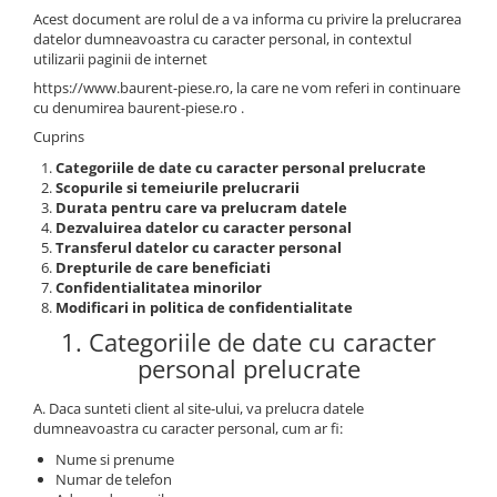
Piese Volvo
Punti - axe
Acest document are rolul de a va informa cu privire la prelucrarea
Piese motor Yanmar
Diverse piese transmisie
datelor dumneavoastra cu caracter personal, in contextul
utilizarii paginii de internet
Piese ambreiaj
Piese Fiat
https://www.baurent-piese.ro, la care ne vom referi in continuare
Planetare
Piese Snorkel
cu denumirea baurent-piese.ro .
Angrenaje transmisie
Cuprins
Piese John Deere
Grupuri conice
Categoriile de date cu caracter personal prelucrate
Piese ZF
Convertizoare
Scopurile si temeiurile prelucrarii
Piese Vapormatic
Durata pentru care va prelucram datele
Cruce cardan
Dezvaluirea datelor cu caracter personal
Disc frictiune
Piese utilaje Fendt
Transferul datelor cu caracter personal
Drepturile de care beneficiati
Roti
Piese Case IH
Confidentialitatea minorilor
Roti teren accidentat
Modificari in politica de confidentialitate
Piese Dana Spicer
Roti non-marking
1. Categoriile de date cu caracter
Filtre Hifi
Piulite roata
personal prelucrate
Piese Skyjack
Butuc roata
A. Daca sunteti client al site-ului, va prelucra datele
Piese Bobcat
Janta
dumneavoastra cu caracter personal, cum ar fi:
Anvelope
Piese Yale
Nume si prenume
Roata transpaleta
Numar de telefon
Piese Hyster