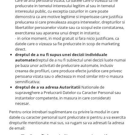
Blocuri hidraulice
care se afla persoana vizata, ca datele care o vizeaza sa fie
Piese Ihimer
prelucrate in temeiul interesului legitim al sau in temeiul
Pompa hidraulica
Piese Hydrema
interesului public, cu exceptia cazurilor in care poate
Uleiuri si filtre
demonstra ca are motive legitime si imperioase care justifica
Piese Hammel
prelucarea si care prevaleaza asupra intereselor, drepturilor si
Filtre aer
libertatilor persoanelor vizate sau ca scopul este constatarea,
Piese Gremo
exercitarea sau apararea unui drept in instanta;
Filtre combustibil
Piese Gregoire
- in orice moment, in mod gratuit si fara nicio justificare, ca
Filtre hidraulice
datele care o vizeaza sa fie prelucrate in scop de marketing
Piese Foredil
Filtre ulei motor
direct.
dreptul de a nu fi supus unei decizii individuale
Prefiltru
Piese Fantuzzi
automate
dreptul de a nu fi subiectul unei decizii luate numai
Kituri de filtre
pe baza unor activitati de prelucrare automate, inclusiv
Piese Euromach
crearea de profiluri, care produce efecte juridice care privesc
Capac filtru
Piese ERF
persoana vizata sau o afecteaza in mod similar intr-o masura
Vaselina gresare
semnificativa;
Piese EGT
dreptul de a va adresa Autoritatii
Nationale de
Filtru LPG
supraveghere a Prelucrarii Datelor cu Caracter Personal sau
Piese Ebro
Filtru polen
instantelor competente, in masura in care considerati
Piese Denyo
necesar.
Filtru aerisire
Produse Divinol
Pentru orice intrebari suplimentare cu privire la modul in care
Piese Demag
datele cu caracter personal sunt prelucrate si pentru a va exercita
Ulei compresor
Piese Clark Michigan
drepturile mentionate mai sus, va rugam sa va adresati la adresa
Ulei motor
de email:
Piese Challenger
Ulei hidraulic