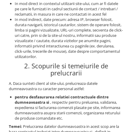
Piese Claas
Fulie
In mod direct in contextul utilizarii site-ului, cum ar fi datele
pe care le furnizati in cadrul sectiunii de contact / intrebari /
Pistoane
Piese Iveco
reclamatii, in masura in care ne contactati in acest fel
Turbosuflanta
Piese Nifty Lift
In mod indirect, date precum: adresa IP, browser folosit,
Diverse piese motor
durata navigarii, istoricul cautarilor, sistem de operare folosit,
Piese Grove
limba si pagini vizualizate, URL-uri complete, secventa de click-
Furtune si conducte
uri catre, prin si de la site-ul nostru, informatii sau produse
Piese motor Perkins
Injectoare
vizualizate / cautate, durata vizitelor pe anumite pagini,
informatii privind interactiunea cu paginile (ex. derularea,
Piese Deutz Fahr
Chiuloasa
click-urile, trecerile de mouse), date despre comportamentul
Vibrochen - ax came - arbore cotit
Piese Atlas Copco
utilizatorilor.
Camasa piston
2. Scopurile si temeiurile de
Piese Hitachi
Segmenti motor
prelucrarii
Piese Vermeer
Termoflot
Piese Gehl
A. Daca sunteti client al site-ului, prelucreaza datele
Cablu acceleratie
dumneavoastra cu caracter personal astfel:
Piese Socage
Senzori de presiune ulei
pentru desfasurarea relatiei contractuale dintre
Vaporizatoare
Piese Kaeser
dumneavoastra si
, respectiv pentru preluarea, validarea,
expedierea si facturarea comenzii plasate pe site, informarea
Radiatoare AC
Piese Wacker Neuson
dumneavoastra asupra starii comenzii, organizarea returului
Piese frana
de produse comandate etc.
Piese David Brown
Discuri de frana
Temei:
Prelucrarea datelor dumneavoastra in acest scop are la
Piese Mc Cormick
baza contractul incheiat intre dumneavoastra si , definit in