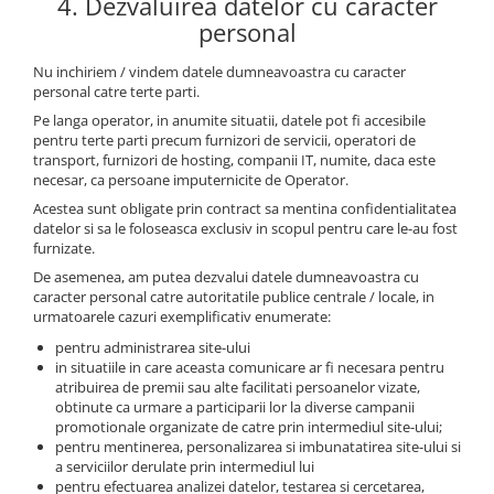
4. Dezvaluirea datelor cu caracter
Piese Artec
Perii colectoare
personal
Lampi avertizare
Piese O&K
Nu inchiriem / vindem datele dumneavoastra cu caracter
Lampi stroboscopice
Piese Airman
personal catre terte parti.
Joystick-uri
Piese TCM
Pe langa operator, in anumite situatii, datele pot fi accesibile
Joystick Upright
pentru terte parti precum furnizori de servicii, operatori de
Piese Sunward
transport, furnizori de hosting, companii IT, numite, daca este
Joystick Genie
necesar, ca persoane imputernicite de Operator.
Piese Pel Job
Joystick JLG
Acestea sunt obligate prin contract sa mentina confidentialitatea
Piese Schaffer
Joystick Manitou
datelor si sa le foloseasca exclusiv in scopul pentru care le-au fost
furnizate.
Joystick Merlo
Piese Ransomes
De asemenea, am putea dezvalui datele dumneavoastra cu
Joystick JCB
Piese Rammax
caracter personal catre autoritatile publice centrale / locale, in
Joystick Snorkel
urmatoarele cazuri exemplificativ enumerate:
Piese Nilfisk
Joystick Danfoss
pentru administrarea site-ului
Piese Neuson
Joystick Dieci
in situatiile in care aceasta comunicare ar fi necesara pentru
atribuirea de premii sau alte facilitati persoanelor vizate,
Piese Nagano
Joystick Sevcon
obtinute ca urmare a participarii lor la diverse campanii
Joystick Skyjack
Piese Bitelli
promotionale organizate de catre prin intermediul site-ului;
pentru mentinerea, personalizarea si imbunatatirea site-ului si
Joystick Niftylift
Piese Carrier
a serviciilor derulate prin intermediul lui
Joystick Airo
pentru efectuarea analizei datelor, testarea si cercetarea,
Piese Yamaguchi