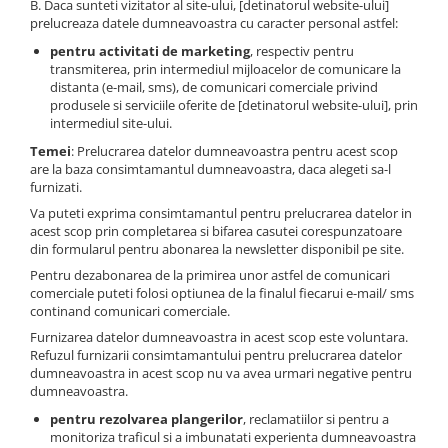
B. Daca sunteti vizitator al site-ului, [detinatorul website-ului]
Senzor presiune ulei
prelucreaza datele dumneavoastra cu caracter personal astfel:
Piese Faun
Senzori temperatura ulei
pentru activitati de marketing
, respectiv pentru
Piese Dynapack
Senzori suprasarcina
transmiterea, prin intermediul mijloacelor de comunicare la
Piese Compair
distanta (e-mail, sms), de comunicari comerciale privind
Senzori proximitate
produsele si serviciile oferite de [detinatorul website-ului], prin
Senzori de viteza
Piese Cesab
intermediul site-ului.
Senzori stabilizare
Piese Case Construction
Temei
: Prelucrarea datelor dumneavoastra pentru acest scop
Senzori de viraj
are la baza consimtamantul dumneavoastra, daca alegeti sa-l
Piese Case Poclain
furnizati.
Senzori de inclinatie
Piese Bomag
Va puteti exprima consimtamantul pentru prelucrarea datelor in
Senzor temperatura apa
acest scop prin completarea si bifarea casutei corespunzatoare
Piese Bobard
Burduf pentru intrerupator
din formularul pentru abonarea la newsletter disponibil pe site.
Piese Barthoud
Contact 2 pozitii
Pentru dezabonarea de la primirea unor astfel de comunicari
comerciale puteti folosi optiunea de la finalul fiecarui e-mail/ sms
Contact 3 pozitii
Piese Baretta
continand comunicari comerciale.
Contact 4 pozitii
Piese Benford
Furnizarea datelor dumneavoastra in acest scop este voluntara.
Butoane
Refuzul furnizarii consimtamantului pentru prelucrarea datelor
Piese Benati
dumneavoastra in acest scop nu va avea urmari negative pentru
Selector 2 pozitii
dumneavoastra.
Piese Belarus
Selector 3 pozitii
pentru rezolvarea plangerilor
, reclamatiilor si pentru a
Piese Baumann
Intrerupator basculant 2 pozitii
monitoriza traficul si a imbunatati experienta dumneavoastra