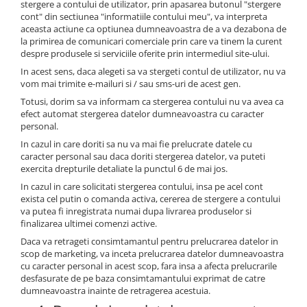
stergere a contului de utilizator, prin apasarea butonul "stergere
Bobina 14V
cont" din sectiunea "informatiile contului meu", va interpreta
Piese Lebrero
aceasta actiune ca optiunea dumneavoastra de a va dezabona de
Bobina 28V
Piese Macmoter
la primirea de comunicari comerciale prin care va tinem la curent
Relee 48V
despre produsele si serviciile oferite prin intermediul site-ului.
Piese Lugli
Contact 5 pozitii
In acest sens, daca alegeti sa va stergeti contul de utilizator, nu va
Piese Menzi Muck
vom mai trimite e-mailuri si / sau sms-uri de acest gen.
Contactor 36V
Totusi, dorim sa va informam ca stergerea contului nu va avea ca
Senzori de greutate
Piese Mustang
efect automat stergerea datelor dumneavoastra cu caracter
Bobina 18V
Piese Steinbock
personal.
Contactor 16V
In cazul in care doriti sa nu va mai fie prelucrate datele cu
Piese Valpadana
caracter personal sau daca doriti stergerea datelor, va puteti
Kit reparatii contactor
Piese Zettelmeyer
exercita drepturile detaliate la punctul 6 de mai jos.
Contactor 65V
In cazul in care solicitati stergerea contului, insa pe acel cont
Piese Venieri
Contactor 96V
exista cel putin o comanda activa, cererea de stergere a contului
Piese Nissan
Releu 230V
va putea fi inregistrata numai dupa livrarea produselor si
finalizarea ultimei comenzi active.
Relee 6V
Piese Sullair
Daca va retrageti consimtamantul pentru prelucrarea datelor in
Intrerupatoare
Piese Rigitrac
scop de marketing, va inceta prelucrarea datelor dumneavoastra
Banda antistatica
cu caracter personal in acest scop, fara insa a afecta prelucrarile
Piese Krone
desfasurate de pe baza consimtamantului exprimat de catre
Contact pornire
dumneavoastra inainte de retragerea acestuia.
Piese Hiab Foco
Claxon