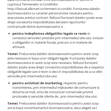
Etrieri
cuprinsul Termenelor si Conditiilor
Piese Lamborghini
Placute de frana
http://factual.silkmart.ro/termeni-si-conditii. Furnizarea datelor
Piese Same
dumneavoastra cu caracter personal este necesara pentru
Pompa de frana - cilindru de frana
executarea acestui contract. Refuzul furnizarii datelor poate avea
Frana utilaje
Piese Renault
drept consecinta imposibilitatea derularii raporturilor
contractuale dintre dumneavoastra si .
Supapa franare
Piese Hurlimann
Kit reparatii
pentru indeplinirea obligatiilor legale ce revin
in
Piese Zetor
contextul serviciilor prestate prin intermediul site-ului, inclusiv
Cabluri frana
a obligatiilor in materie fiscala, precum si in materie de
Piese Weidemann
Rezervor lichid de frana
arhivare.
Piese Ausa
Lichid de frana
Temei
: Prelucrarea datelor dumneavoastra pentru acest scop
este necesara in baza unor obligatii legale. Furnizarea datelor
Piese Sennebogen
Antigel frane
dumneavoastra in acest scop este necesara. Refuzul furnizarii
Piese fara categorie
Piese Still
datelor poate avea drept consecinta imposibilitatea de a respecta
obligatiile legale care ii revin si deci in imposibilitatea de a va oferi
Sepci
Piese Timberjack
serviciile prin intermediul site-ului.
Garnituri utilaje
Piese Valmet Valtra
pentru activitati de marketing
, respectiv pentru
Siguranta
transmiterea, prin intermediul mijloacelor de comunicare la
Piese Vogele
distanta (e-mail, sms) de comunicari comerciale privind
Abtibilduri - Etichete
produsele si serviciile oferite de , prin intermediul site-ului.
Piese Yuchai
Girofar
Temei
: Prelucrarea datelor dumneavoastra pentru acest scop
Piese Zeppelin
are la baza consimtamantul dumneavoastra, daca alegeti sa-l
Piese electrice