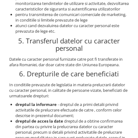
monitorizarea tendintelor de utilizare si activitate, dezvoltarea
Joystick CTI INTERNAL
caracteristicilor de siguranta si autentificarea utilizatorilor
Piese Weiro
Joystick Grove
pentru transmiterea de comunicari comerciale de marketing,
Piese Toro
in conditiile si limitele prevazute de lege
Joystick Dinolift
atunci cand dezvaluirea datelor cu caracter personal este
Joystick Haulotte
Piese Thomas
prevazuta de lege etc.
Piese Joystick
Piese Thaler
5. Transferul datelor cu caracter
Baterii
personal
Piese Thwaites
Baterie 2V
Piese Tennant
Datele cu caracter personal furnizate catre pot fi transferate in
Baterii 6V
afara Romaniei, dar doar catre state din Uniunea Europeana.
Piese Sumitomo
Baterie 8V
6. Drepturile de care beneficiati
Piese Beretta
Baterii 12V
In conditiile prevazute de legislatia in materia prelucrarii datelor
Piese Weber
Baterii 24V
cu caracter personal, in calitate de persoane vizate, beneficiati de
Mentenanta baterii
Piese Spra Coupe
urmatoarele drepturi:
Incarcatoare - redresoare
dreptul la informare
- dreptul de a primi detalii privind
Piese Skogs Jan
activitatile de prelucrare efectuate de catre , conform celor
Redresor 12V
Piese Schmidt
descrise in prezentul document;
Incarcatoare 24V
dreptul de acces la date
dreptul de a obtine confirmarea
Piese Saurer
din partea cu privire la prelucrarea datelor cu caracter
Redresor 36V
personal, precum si detalii privind activitatile de prelucrare
Piese Rottne
Redresoare 80V
precum modalitatea in care sunt prelucrate datele, scopul in