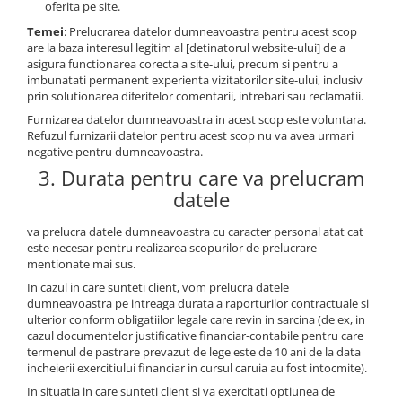
Intrerupator 3 pozitii
oferita pe site.
Piese Barford
Relee 12V
Temei
: Prelucrarea datelor dumneavoastra pentru acest scop
Piese Antonio Carraro
are la baza interesul legitim al [detinatorul website-ului] de a
Relee 24V
asigura functionarea corecta a site-ului, precum si pentru a
Piese Ammann
Modul electronic
imbunatati permanent experienta vizitatorilor site-ului, inclusiv
Piese Ahlmann
prin solutionarea diferitelor comentarii, intrebari sau reclamatii.
Faruri fata
Furnizarea datelor dumneavoastra in acest scop este voluntara.
Piese Airo
Lampi spate
Refuzul furnizarii datelor pentru acest scop nu va avea urmari
Orometru
Piese Aebi
negative pentru dumneavoastra.
Microintrerupator
3. Durata pentru care va prelucram
Piese SDMO
Senzori utilaje
datele
Piese Doosan Daewoo
Calculatoare utilaje
Piese Agritalia - Carraro
va prelucra datele dumneavoastra cu caracter personal atat cat
Electrovalva - electroventil - electro
este necesar pentru realizarea scopurilor de prelucrare
valva
Piese Doppstadt
mentionate mai sus.
Bobina 12V
Piese Fai
In cazul in care sunteti client, vom prelucra datele
dumneavoastra pe intreaga durata a raporturilor contractuale si
Senzor de vant - anemometru
Piese Kalmar
ulterior conform obligatiilor legale care revin in sarcina (de ex, in
Intrerupator 4 pozitii
cazul documentelor justificative financiar-contabile pentru care
Piese Klemm
Bobina 10V
termenul de pastrare prevazut de lege este de 10 ani de la data
incheierii exercitiului financiar in cursul caruia au fost intocmite).
Piese Lansing Bagnall
Bobina 20V
In situatia in care sunteti client si va exercitati optiunea de
Lampi semnalizare
Piese Laupetre