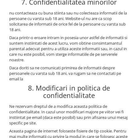
7. Confidentialitatea minorilor
Piese Bucher Municipal
Ulei transmisie
nu contacteaza cu buna stiinta sau nu colecteaza informatii de la
Piese Bruunet
Ulei de frana
persoane cu varsta sub 18 ani. Website-ul nu are ca scop
Uleiuri speciale
solicitarea de informatii de orice fel de la persoane cu varsta sub
Piese Boschung
18 ani.
Consumabile service
Piese Bolinder-Munktell
Daca printr-o eroare intram in posesia unor astfel de informatii si
Vaseline
suntem instiintati de acest lucru, vom obtine consimtamantul
Piese Boki
parental adecvat pentru a utiliza aceste informatii sau, in cazul in
Spray service
Piese Belloli
care nu este posibil, vom sterge informatiile de pe serverele
Scule service
noastre.
Piese Audureau
Spray vopsea
Daca doriti sa ne comunicati primirea de informatii despre
Piese Akerman
persoanele cu varsta sub 18 ani, va rugam sa ne contactati pe
Solutii Reparatii
email la
Solutii intretinere
Pellenc
8. Modificari in politica de
Pasta curatat mainile
Piese Bimex
confidentialitate
Solutii indepartat uleiul
Piese Herkules
Piese cabina
Ne rezervam dreptul de a modifica aceasta politica de
Piese Solaris
confidentialitate. In cazul unor modificari majore pe viitor vei fi
Maneta schimbator
instiintat pe email (daca este posibil) sau prin afisarea unui mesaj
Piese Wirtgen
specific pe site.
Chei
Piese MFH
Aceasta pagina de internet foloseste fisiere de tip cookie. Pentru
Maneta inversor
mai multe informatii cu privire la modul in care se folosesc aceste