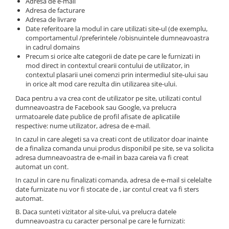
Adresa de e-mail
Piese motor
Piese Parker
Adresa de facturare
Alternatoare
Adresa de livrare
Piese Hyundai
Date referitoare la modul in care utilizati site-ul (de exemplu,
Electromotoare
comportamentul /preferintele /obisnuintele dumneavoastra
Piese Terex
Pompa combustibil
in cadrul domains
Precum si orice alte categorii de date pe care le furnizati in
Piese Lombardini
Pompa de apa
mod direct in contextul crearii contului de utilizator, in
Radiator racire ulei hidraulic
Piese Linde
contextul plasarii unei comenzi prin intermediul site-ului sau
in orice alt mod care rezulta din utilizarea site-ului.
Radiator apa
Piese Multitel
Daca pentru a va crea cont de utilizator pe site, utilizati contul
Bobina de pornire
Piese Dieci
dumneavoastra de Facebook sau Google, va prelucra
Bobina de oprire
urmatoarele date publice de profil afisate de aplicatiile
Piese Massey Ferguson
Bobina de acceleratie
respective: nume utilizator, adresa de e-mail.
Piese Steyr
Curea alternator - transmisie
In cazul in care alegeti sa va creati cont de utilizator doar inainte
de a finaliza comanda unui produs disponibil pe site, se va solicita
Piese Landini
Curea distributie
adresa dumneavoastra de e-mail in baza careia va fi creat
Esapament
automat un cont.
Piese New Holland
Busoane - dopuri
In cazul in care nu finalizati comanda, adresa de e-mail si celelalte
Piese Takeuchi
date furnizate nu vor fi stocate de , iar contul creat va fi sters
Ventilatoare
automat.
Piese Kobelco
Pompa de ulei
B. Daca sunteti vizitator al site-ului, va prelucra datele
Piese Jungheinrich
Termostat
dumneavoastra cu caracter personal pe care le furnizati: