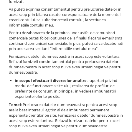
furnizati.
Piese Schaeff
Cabluri si mufe
Va puteti exprima consimtamantul pentru prelucrarea datelor in
Piese Putzmeister
Mufe si pini
acest scop prin bifarea casutei corespunzatoare de la momentul
crearii contului, sau ulterior crearii contului, la sectiunea
Piese Mitsubishi
Piese contact
informatiile contului meu.
Contactor 12V
Piese Matbro
Pentru dezabonarea de la primirea unor astfel de comunicari
Contactoare 24V
comerciale puteti folosi optiunea de la finalul fiecarui e-mail/ sms
Piese Lindner
continand comunicari comerciale. In plus, puteti sa va dezabonati
Contactoare 48V
Piese Kramer
prin accesarea sectiunii "Informatiile contului meu".
Motoare electrice
Furnizarea datelor dumneavoastra in acest scop este voluntara.
Piese Kaiser
Placa electronica
Refuzul furnizarii consimtamantului pentru prelucrarea datelor
Piese Jacobsen
Contact general - Ciuperca
dumneavoastra in acest scop nu va avea urmari negative pentru
dumneavoastra.
Pedala
Piese Ingersoll Rand
in scopul efectuarii diverselor analize
, raportari privind
Sigurante
Piese Hanomag
modul de functionare a site-ului, realizarea de profiluri de
Becuri indicatoare
preferinte de consum, in principal, in vederea imbunatatiri
Piese Hamm
experientei oferite pe site.
Limitatori
Piese Goldoni
Temei
: Prelucrarea datelor dumneavoastra pentru acest scop
Potentiometre
are la baza interesul legitim al de a imbunatati permanent
Piese Furukawa
Senzori de unghi
experienta clientilor pe site. Furnizarea datelor dumneavoastra in
Bobina solenoid
acest scop este voluntara. Refuzul furnizarii datelor pentru acest
Piese Ford
scop nu va avea urmari negative pentru dumneavoastra.
Bobina 24V
Piese Ferrari