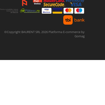
©Copyright BAURENT SRL 2026
Platforma E-commerce by
Gomag