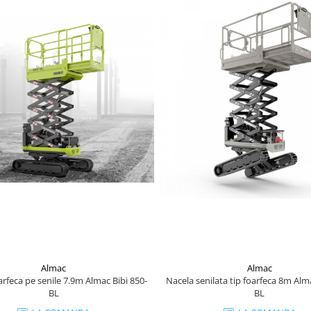
Almac
Almac
arfeca pe senile 7.9m Almac Bibi 850-
Nacela senilata tip foarfeca 8m Alm
BL
BL