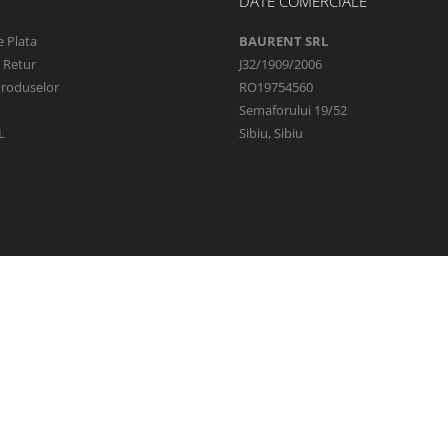
DATE COMERCIALE
 Plata
BAURENT SRL
e Retur
J32/1909/2006
Produselor
RO19754560
Semaforului 19/52
L
Sibiu, Sibiu