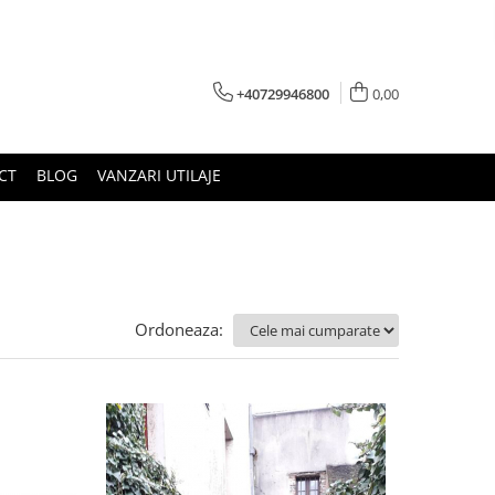
+40729946800
0,00
CT
BLOG
VANZARI UTILAJE
Ordoneaza: