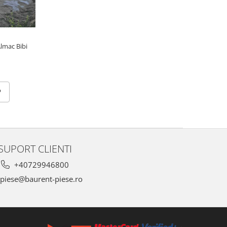
Almac Bibi
SUPORT CLIENTI
+40729946800
piese@baurent-piese.ro