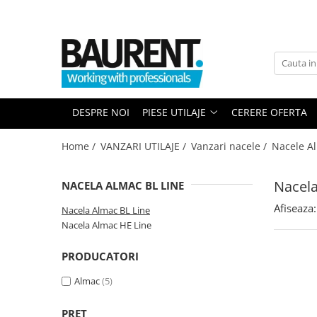
PIESE UTILAJE
PIESE DUPA BRAND
Atasamente
Piese Upright
Dinti cupa excavator
Piese Multimarca
DESPRE NOI
PIESE UTILAJE
CERERE OFERTA
Cupe
Acumulatori US Battery
Platforme
Baterii Trojan
Home /
VANZARI UTILAJE /
Vanzari nacele /
Nacele A
Furci stivuitor
Baterii NBA
Brat suplimentar
Nacela
NACELA ALMAC BL LINE
Piese Komatsu
Cos nacela
Afiseaza:
Piese motor Cummins
Matura stivuitor
Nacela Almac BL Line
Nacela Almac HE Line
Sararite
Piese motor Hatz
Plug deszapezire
Piese Kubota
PRODUCATORI
Cupla rapida
Piese motor Deutz
Almac
(5)
Piese transmisie
Piese Caterpillar
Cardane
PRET