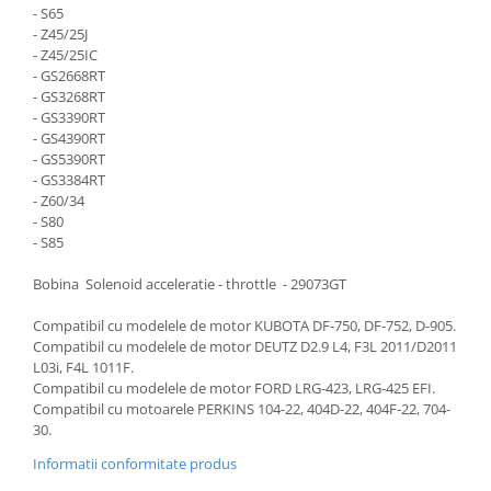
Etrieri
- S65
Piese Lamborghini
Placute de frana
- Z45/25J
- Z45/25IC
Piese Same
Pompa de frana - cilindru de frana
- GS2668RT
Frana utilaje
Piese Renault
- GS3268RT
- GS3390RT
Supapa franare
Piese Hurlimann
- GS4390RT
Kit reparatii
Piese Zetor
- GS5390RT
Cabluri frana
- GS3384RT
Piese Weidemann
- Z60/34
Rezervor lichid de frana
- S80
Piese Ausa
Lichid de frana
- S85
Piese Sennebogen
Antigel frane
Bobina Solenoid acceleratie - throttle - 29073GT
Piese fara categorie
Piese Still
Sepci
Compatibil cu modelele de motor KUBOTA DF-750, DF-752, D-905.
Piese Timberjack
Compatibil cu modelele de motor DEUTZ D2.9 L4, F3L 2011/D2011
Garnituri utilaje
Piese Valmet Valtra
L03i, F4L 1011F.
Siguranta
Compatibil cu modelele de motor FORD LRG-423, LRG-425 EFI.
Piese Vogele
Compatibil cu motoarele PERKINS 104-22, 404D-22, 404F-22, 704-
Abtibilduri - Etichete
30.
Piese Yuchai
Girofar
Informatii conformitate produs
Piese Zeppelin
Piese electrice