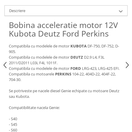
Piese Claas
Fulie
Pistoane
Piese Iveco
Descriere
Turbosuflanta
Piese Nifty Lift
Bobina acceleratie motor 12V
Diverse piese motor
Piese Grove
Kubota Deutz Ford Perkins
Furtune si conducte
Piese motor Perkins
Injectoare
Compatibila cu modelele de motor
KUBOTA
DF-750, DF-752, D-
Piese Deutz Fahr
Chiuloasa
905.
Vibrochen - ax came - arbore cotit
Piese Atlas Copco
Compatibila cu modelele de motor
DEUTZ
D2.9 L4, F3L
2011/D2011 L03i, F4L 1011F.
Camasa piston
Piese Hitachi
Compatibila cu modelele de motor
FORD
LRG-423, LRG-425 EFI.
Segmenti motor
Compatibila cu motoarele
PERKINS
104-22, 404D-22, 404F-22,
Piese Vermeer
Termoflot
704-30.
Piese Gehl
Cablu acceleratie
Se potriveste pe nacele diesel Genie echipate cu motoare Deutz
Piese Socage
Senzori de presiune ulei
sau Kubota.
Vaporizatoare
Piese Kaeser
Compatibilitate nacela Genie:
Radiatoare AC
Piese Wacker Neuson
Piese frana
- S40
Piese David Brown
- S45
Discuri de frana
Piese Mc Cormick
- S60