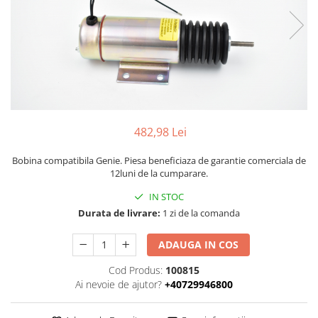
Piese Volvo
Punti - axe
Piese motor Yanmar
Diverse piese transmisie
Piese ambreiaj
Piese Fiat
Planetare
Piese Snorkel
Angrenaje transmisie
Piese John Deere
Grupuri conice
Piese ZF
Convertizoare
482,98 Lei
Piese Vapormatic
Cruce cardan
Disc frictiune
Piese utilaje Fendt
Bobina compatibila Genie. Piesa beneficiaza de garantie comerciala de
Roti
12luni de la cumparare.
Piese Case IH
Roti teren accidentat
IN STOC
Piese Dana Spicer
Roti non-marking
Durata de livrare:
1 zi de la comanda
Filtre Hifi
Piulite roata
Piese Skyjack
ADAUGA IN COS
Butuc roata
Piese Bobcat
Janta
Cod Produs:
100815
Ai nevoie de ajutor?
+40729946800
Anvelope
Piese Yale
Roata transpaleta
Piese Hyster