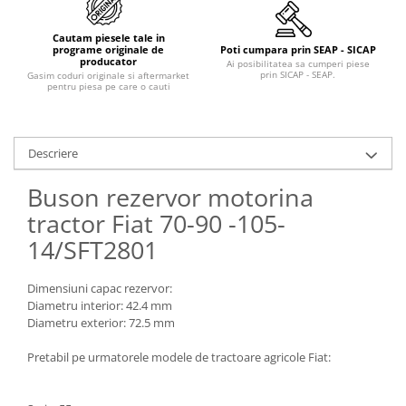
Piese Claas
Fulie
Pistoane
Piese Iveco
Cautam piesele tale in
programe originale de
Poti cumpara prin SEAP - SICAP
Turbosuflanta
Piese Nifty Lift
producator
Ai posibilitatea sa cumperi piese
Diverse piese motor
prin SICAP - SEAP.
Gasim coduri originale si aftermarket
Piese Grove
pentru piesa pe care o cauti
Furtune si conducte
Piese motor Perkins
Injectoare
Piese Deutz Fahr
Chiuloasa
Descriere
Vibrochen - ax came - arbore cotit
Piese Atlas Copco
Buson rezervor motorina
Camasa piston
Piese Hitachi
tractor Fiat 70-90 -105-
Segmenti motor
Piese Vermeer
Termoflot
14/SFT2801
Piese Gehl
Cablu acceleratie
Piese Socage
Senzori de presiune ulei
Dimensiuni capac rezervor:
Diametru interior: 42.4 mm
Vaporizatoare
Piese Kaeser
Diametru exterior: 72.5 mm
Radiatoare AC
Piese Wacker Neuson
Pretabil pe urmatorele modele de tractoare agricole Fiat:
Piese frana
Piese David Brown
Discuri de frana
Piese Mc Cormick