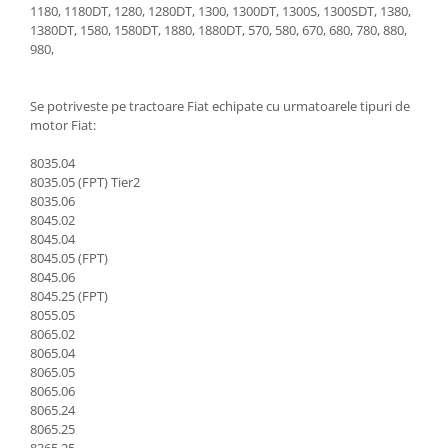
Piese Schaeff
1180, 1180DT, 1280, 1280DT, 1300, 1300DT, 1300S, 1300SDT, 1380,
Cabluri si mufe
1380DT, 1580, 1580DT, 1880, 1880DT, 570, 580, 670, 680, 780, 880,
Piese Putzmeister
Mufe si pini
980,
Piese Mitsubishi
Piese contact
Contactor 12V
Piese Matbro
Se potriveste pe tractoare Fiat echipate cu urmatoarele tipuri de
Contactoare 24V
motor Fiat:
Piese Lindner
Contactoare 48V
Piese Kramer
8035.04
Motoare electrice
8035.05 (FPT) Tier2
Piese Kaiser
Placa electronica
8035.06
8045.02
Piese Jacobsen
Contact general - Ciuperca
8045.04
Pedala
Piese Ingersoll Rand
8045.05 (FPT)
8045.06
Sigurante
Piese Hanomag
8045.25 (FPT)
Becuri indicatoare
8055.05
Piese Hamm
Limitatori
8065.02
Piese Goldoni
8065.04
Potentiometre
8065.05
Piese Furukawa
Senzori de unghi
8065.06
Bobina solenoid
Piese Ford
8065.24
8065.25
Bobina 24V
Piese Ferrari
8365.25