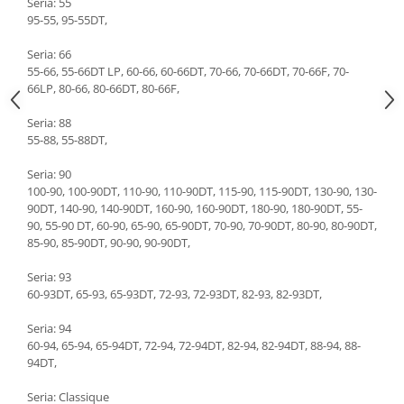
Seria: 55
Etrieri
Piese Lamborghini
95-55, 95-55DT,
Placute de frana
Piese Same
Pompa de frana - cilindru de frana
Seria: 66
55-66, 55-66DT LP, 60-66, 60-66DT, 70-66, 70-66DT, 70-66F, 70-
Frana utilaje
Piese Renault
66LP, 80-66, 80-66DT, 80-66F,
Supapa franare
Piese Hurlimann
Kit reparatii
Seria: 88
Piese Zetor
55-88, 55-88DT,
Cabluri frana
Piese Weidemann
Rezervor lichid de frana
Seria: 90
Piese Ausa
100-90, 100-90DT, 110-90, 110-90DT, 115-90, 115-90DT, 130-90, 130-
Lichid de frana
90DT, 140-90, 140-90DT, 160-90, 160-90DT, 180-90, 180-90DT, 55-
Piese Sennebogen
Antigel frane
90, 55-90 DT, 60-90, 65-90, 65-90DT, 70-90, 70-90DT, 80-90, 80-90DT,
Piese fara categorie
Piese Still
85-90, 85-90DT, 90-90, 90-90DT,
Sepci
Piese Timberjack
Seria: 93
Garnituri utilaje
60-93DT, 65-93, 65-93DT, 72-93, 72-93DT, 82-93, 82-93DT,
Piese Valmet Valtra
Siguranta
Piese Vogele
Seria: 94
60-94, 65-94, 65-94DT, 72-94, 72-94DT, 82-94, 82-94DT, 88-94, 88-
Abtibilduri - Etichete
Piese Yuchai
94DT,
Girofar
Piese Zeppelin
Piese electrice
Seria: Classique