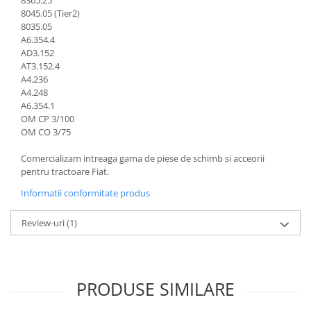
Senzor presiune ulei
8045.05 (Tier2)
Piese Faun
8035.05
Senzori temperatura ulei
Piese Dynapack
A6.354.4
Senzori suprasarcina
AD3.152
Piese Compair
Senzori proximitate
AT3.152.4
A4.236
Senzori de viteza
Piese Cesab
A4.248
Senzori stabilizare
Piese Case Construction
A6.354.1
Senzori de viraj
OM CP 3/100
Piese Case Poclain
OM CO 3/75
Senzori de inclinatie
Piese Bomag
Senzor temperatura apa
Comercializam intreaga gama de piese de schimb si acceorii
Piese Bobard
Burduf pentru intrerupator
pentru tractoare Fiat.
Piese Barthoud
Contact 2 pozitii
Informatii conformitate produs
Contact 3 pozitii
Piese Baretta
Review-uri
(1)
Contact 4 pozitii
Piese Benford
Butoane
Piese Benati
Selector 2 pozitii
Piese Belarus
Selector 3 pozitii
PRODUSE SIMILARE
Piese Baumann
Intrerupator basculant 2 pozitii