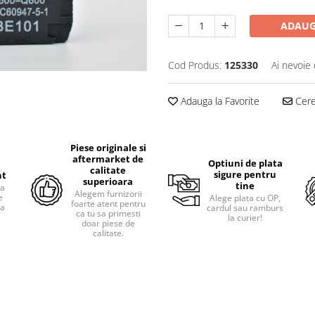
ADAUG
Cod Produs:
125330
Ai nevoie 
Adauga la Favorite
Cere 
Piese originale si
aftermarket de
Optiuni de plata
calitate
sigure pentru
nt
superioara
tine
ra
Alegem furnizorii
e
Alege plata cu OP,
foarte atent pentru
pa
cardul sau ramburs
ca tu sa primesti
i
la curier!
doar piese de
calitate.