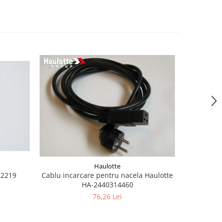
Haulotte
22219
Cablu incarcare pentru nacela Haulotte
Burduf jo
HA-2440314460
76,26 Lei