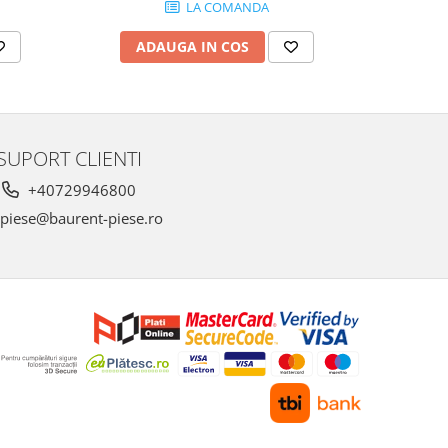
LA COMANDA
ADAUGA IN COS
AD
SUPORT CLIENTI
+40729946800
piese@baurent-piese.ro