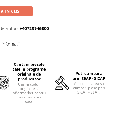
A IN COS
de ajutor?
+40729946800
informatii
Cautam piesele
tale in programe
Poti cumpara
originale de
prin SEAP - SICAP
producator
Ai posibilitatea sa
Gasim coduri
cumperi piese prin
originale si
SICAP - SEAP.
aftermarket pentru
piesa pe care o
cauti