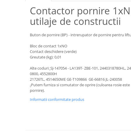
Piese motor
Piese Parker
Contactor pornire 1x
Alternatoare
Piese Hyundai
utilaje de constructii
Electromotoare
Piese Terex
Pompa combustibil
Piese Lombardini
Pompa de apa
Buton de pornire (BP) - intrerupator de pornire pentru liftu
Radiator racire ulei hidraulic
Piese Linde
Bloc de contact 1xNO
Radiator apa
Piese Multitel
Contact deschidere (verde)
Bobina de pornire
Greutate (kg): 0,01
Piese Dieci
Bobina de oprire
Alte coduri:
SJ-147054 - LA139T- ZBE-101, 2440318780HL, 2
Piese Massey Ferguson
Bobina de acceleratie
0800, 4552800H
Piese Steyr
21726TL, 4514650ME GE-T109866 GE-66816 JL-240058
Curea alternator - transmisie
-
Putem furniza si comutator de oprire (culoarea rosie este
Piese Landini
Curea distributie
pornire).
Esapament
Piese New Holland
Informatii conformitate produs
Busoane - dopuri
Piese Takeuchi
Ventilatoare
Piese Kobelco
Pompa de ulei
Piese Jungheinrich
Termostat