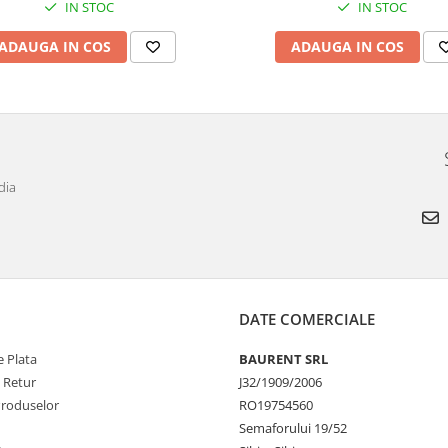
IN STOC
IN STOC
ADAUGA IN COS
ADAUGA IN COS
dia
DATE COMERCIALE
 Plata
BAURENT SRL
e Retur
J32/1909/2006
Produselor
RO19754560
Semaforului 19/52