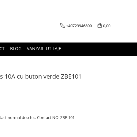
+40729946800
0,00
CT
BLOG
VANZARI UTILAJE
s 10A cu buton verde ZBE101
tact normal deschis. Contact NO. ZBE-101