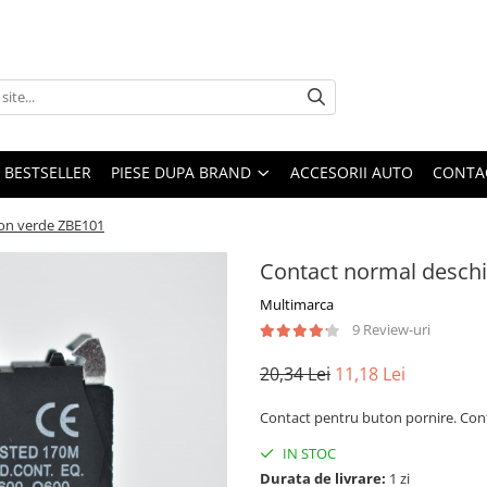
BESTSELLER
PIESE DUPA BRAND
ACCESORII AUTO
CONTA
ton verde ZBE101
Contact normal deschi
Multimarca
9 Review-uri
20,34 Lei
11,18 Lei
Contact pentru buton pornire. Con
IN STOC
Durata de livrare:
1 zi