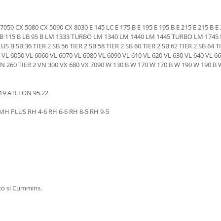
050 CX 5080 CX 5090 CX 8030 E 145 LC E 175 B E 195 E 195 B E 215 E 215 B E 2
0 B LB 115 B LB 95 B LM 1333 TURBO LM 1340 LM 1440 LM 1445 TURBO LM 174
SB 36 TIER 2 SB 56 TIER 2 SB 58 TIER 2 SB 60 TIER 2 SB 62 TIER 2 SB 64 TI
40 VL 6050 VL 6060 VL 6070 VL 6080 VL 6090 VL 610 VL 620 VL 630 VL 640 
VN 260 TIER 2 VN 300 VX 680 VX 7090 W 130 B W 170 W 170 B W 190 W 190
19 ATLEON 95.22
 MH PLUS RH 4-6 RH 6-6 RH 8-5 RH 9-5
eco si Cummins.