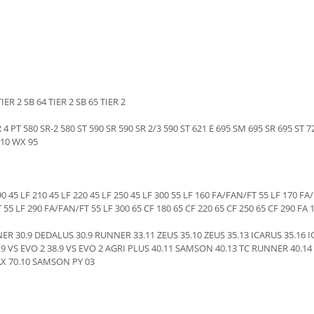
TIER 2 SB 64 TIER 2 SB 65 TIER 2
R 4 PT 580 SR-2 580 ST 590 SR 590 SR 2/3 590 ST 621 E 695 SM 695 SR 695 ST 7
210 WX 95
 190 45 LF 210 45 LF 220 45 LF 250 45 LF 300 55 LF 160 FA/FAN/FT 55 LF 170 
55 LF 290 FA/FAN/FT 55 LF 300 65 CF 180 65 CF 220 65 CF 250 65 CF 290 FA 1
ER 30.9 DEDALUS 30.9 RUNNER 33.11 ZEUS 35.10 ZEUS 35.13 ICARUS 35.16 I
9 VS EVO 2 38.9 VS EVO 2 AGRI PLUS 40.11 SAMSON 40.13 TC RUNNER 40.14 
AX 70.10 SAMSON PY 03