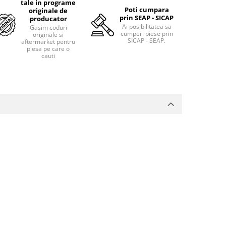
tale in programe
Poti cumpara
originale de
prin SEAP - SICAP
producator
Ai posibilitatea sa
Gasim coduri
cumperi piese prin
originale si
SICAP - SEAP.
aftermarket pentru
piesa pe care o
cauti