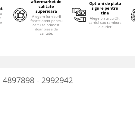
aftermarket de
Optiuni de plata
calitate
sigure pentru
nt
superioara
tine
ra
Alegem furnizorii
e
Alege plata cu OP,
foarte atent pentru
pa
cardul sau ramburs
ca tu sa primesti
i
la curier!
doar piese de
calitate.
- 4897898 - 2992942