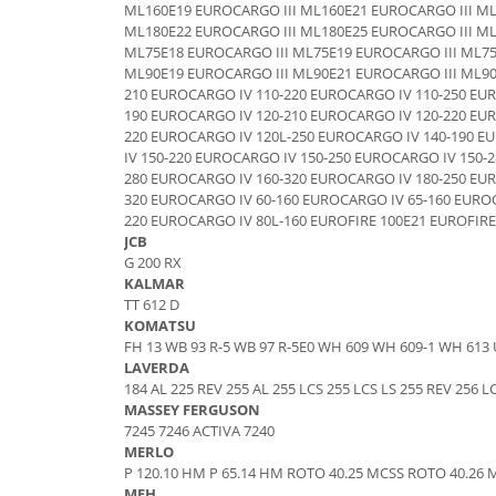
Piese Schaeff
ML160E19 EUROCARGO III ML160E21 EUROCARGO III ML
Cabluri si mufe
ML180E22 EUROCARGO III ML180E25 EUROCARGO III ML
Piese Putzmeister
Mufe si pini
ML75E18 EUROCARGO III ML75E19 EUROCARGO III ML75
ML90E19 EUROCARGO III ML90E21 EUROCARGO III ML90
Piese Mitsubishi
Piese contact
210 EUROCARGO IV 110-220 EUROCARGO IV 110-250 EU
Contactor 12V
Piese Matbro
190 EUROCARGO IV 120-210 EUROCARGO IV 120-220 EU
Contactoare 24V
220 EUROCARGO IV 120L-250 EUROCARGO IV 140-190 E
Piese Lindner
IV 150-220 EUROCARGO IV 150-250 EUROCARGO IV 150-
Contactoare 48V
280 EUROCARGO IV 160-320 EUROCARGO IV 180-250 EU
Piese Kramer
Motoare electrice
320 EUROCARGO IV 60-160 EUROCARGO IV 65-160 EUROC
Piese Kaiser
220 EUROCARGO IV 80L-160 EUROFIRE 100E21 EUROFIRE
Placa electronica
JCB
Piese Jacobsen
Contact general - Ciuperca
G 200 RX
Pedala
Piese Ingersoll Rand
KALMAR
TT 612 D
Sigurante
Piese Hanomag
KOMATSU
Becuri indicatoare
FH 13 WB 93 R-5 WB 97 R-5E0 WH 609 WH 609-1 WH 613
Piese Hamm
Limitatori
LAVERDA
Piese Goldoni
184 AL 225 REV 255 AL 255 LCS 255 LCS LS 255 REV 256 
Potentiometre
MASSEY FERGUSON
Piese Furukawa
Senzori de unghi
7245 7246 ACTIVA 7240
MERLO
Bobina solenoid
Piese Ford
P 120.10 HM P 65.14 HM ROTO 40.25 MCSS ROTO 40.26
Bobina 24V
Piese Ferrari
MFH