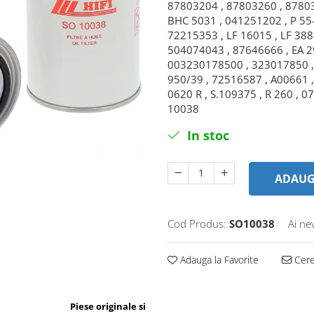
87803204 , 87803260 , 87803
BHC 5031 , 041251202 , P 55
72215353 , LF 16015 , LF 388
504074043 , 87646666 , EA 2
003230178500 , 323017850 , 
950/39 , 72516587 , A00661 ,
0620 R , S.109375 , R 260 , 0
10038
In stoc
ADAUG
Cod Produs:
SO10038
Ai ne
Adauga la Favorite
Cere 
Piese originale si