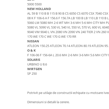
Senzor presiune ulei
5000 5500
Piese Faun
NEW HOLLAND
Senzori temperatura ulei
Piese Dynapack
AL 59 B 110 B B 115 B 90 B CS 6050 CS 6070 CSX 7040 CSX 7
Senzori suprasarcina
08 K F 106-6 A F 156.6 F 156.7A LB 100 B LB 110 LB 11
Piese Compair
Senzori proximitate
5060 LM 5080 MH 2-6 WT MH 3-6 MH 5-6 MH CITY MH PLUS B 
5080 VL 5090 VL 530 VL 540 VL 550 VL 570 VL 600 VL 60
Senzori de viteza
Piese Cesab
9040 VM 9040 L VN 2080 VN 2090 VN 240 TIER 2 VN 260 
Senzori stabilizare
Piese Case Construction
170 WE 170 C WE 170 G WE 170 RR
Senzori de viraj
NISSAN
Piese Case Poclain
ATLEON 150.25 ATLEON 70.14 ATLEON 80.19 ATLEON 95.
Senzori de inclinatie
O & K
Piese Bomag
Senzor temperatura apa
F 106-06 F 156-6A L 20.6 MH 2-6 MH 3-6 MH 5.6 MH CITY
Piese Bobard
SOLARIS
Burduf pentru intrerupator
URBINO U 8.6
Piese Barthoud
Contact 2 pozitii
WIRTGEN
Contact 3 pozitii
SP 250
Piese Baretta
Contact 4 pozitii
Piese Benford
Butoane
Piese Benati
Selector 2 pozitii
Potrivit pe utilaje de constructii echipate cu motoare Iv
Piese Belarus
Selector 3 pozitii
Dimensiuni si detalii la cerere.
Piese Baumann
Intrerupator basculant 2 pozitii