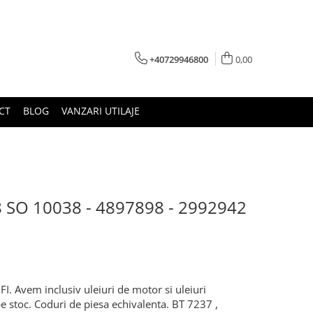
+40729946800
0,00
CT
BLOG
VANZARI UTILAJE
38 SO 10038 - 4897898 - 2992942
I. Avem inclusiv uleiuri de motor si uleiuri
 pe stoc. Coduri de piesa echivalenta. BT 7237 ,