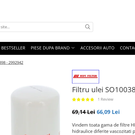
BESTSELLER
PIESE DUPA BRAND
ACCESORII AUTO
CONTA
898 - 2992942
Filtru ulei SO100
1 Review
69,14 Lei
66,09 Lei
Vindem toata gama de filtre HIF
hidraulice diferite vascozitati