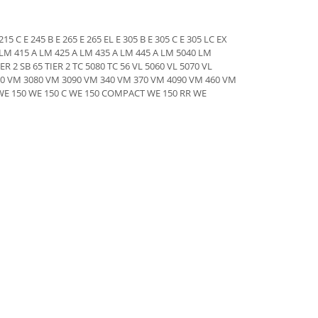
15 C E 245 B E 265 E 265 EL E 305 B E 305 C E 305 LC EX
5 LM 415 A LM 425 A LM 435 A LM 445 A LM 5040 LM
ER 2 SB 65 TIER 2 TC 5080 TC 56 VL 5060 VL 5070 VL
VL 660 VM 3080 VM 3090 VM 340 VM 370 VM 4090 VM 460 VM
 B WE 150 WE 150 C WE 150 COMPACT WE 150 RR WE