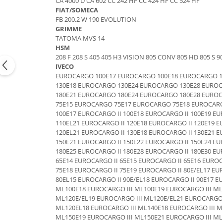
CA 4000 D CA 602 CC 242 HF CC 424 HF CC 524 HF
Etrieri
FIAT/SOMECA
Piese Lamborghini
Placute de frana
FB 200.2 W 190 EVOLUTION
Piese Same
Pompa de frana - cilindru de frana
GRIMME
TATOMA MVS 14
Frana utilaje
Piese Renault
HSM
Supapa franare
Piese Hurlimann
208 F 208 S 405 405 H3 VISION 805 CONV 805 HD 805 S 90
IVECO
Kit reparatii
Piese Zetor
EUROCARGO 100E17 EUROCARGO 100E18 EUROCARGO 1
Cabluri frana
130E18 EUROCARGO 130E24 EUROCARGO 130E28 EURO
Piese Weidemann
Rezervor lichid de frana
180E21 EUROCARGO 180E24 EUROCARGO 180E28 EURO
Piese Ausa
75E15 EUROCARGO 75E17 EUROCARGO 75E18 EUROCARG
Lichid de frana
100E17 EUROCARGO II 100E18 EUROCARGO II 100E19 EU
Piese Sennebogen
Antigel frane
110EL21 EUROCARGO II 120E18 EUROCARGO II 120E19 E
Piese fara categorie
120EL21 EUROCARGO II 130E18 EUROCARGO II 130E21 E
Piese Still
150E21 EUROCARGO II 150E22 EUROCARGO II 150E24 EU
Sepci
Piese Timberjack
180E25 EUROCARGO II 180E28 EUROCARGO II 180E30 EU
Garnituri utilaje
65E14 EUROCARGO II 65E15 EUROCARGO II 65E16 EUROC
Piese Valmet Valtra
75E18 EUROCARGO II 75E19 EUROCARGO II 80E/EL17 EU
Siguranta
Piese Vogele
80EL15 EUROCARGO II 90E/EL18 EUROCARGO II 90E17 E
ML100E18 EUROCARGO III ML100E19 EUROCARGO III ML
Abtibilduri - Etichete
Piese Yuchai
ML120E/EL19 EUROCARGO III ML120E/EL21 EUROCARGO 
Girofar
ML120EL18 EUROCARGO III ML140E18 EUROCARGO III M
Piese Zeppelin
Piese electrice
ML150E19 EUROCARGO III ML150E21 EUROCARGO III ML