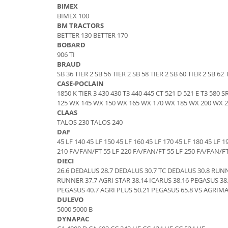
Piese Claas
Fulie
BIMEX
BIMEX 100
Pistoane
Piese Iveco
BM TRACTORS
Turbosuflanta
Piese Nifty Lift
BETTER 130 BETTER 170
Diverse piese motor
BOBARD
Piese Grove
906 TI
Furtune si conducte
BRAUD
Piese motor Perkins
Injectoare
SB 36 TIER 2 SB 56 TIER 2 SB 58 TIER 2 SB 60 TIER 2 SB 62 
Piese Deutz Fahr
Chiuloasa
CASE-POCLAIN
1850 K TIER 3 430 430 T3 440 445 CT 521 D 521 E T3 580 S
Vibrochen - ax came - arbore cotit
Piese Atlas Copco
125 WX 145 WX 150 WX 165 WX 170 WX 185 WX 200 WX 
Camasa piston
Piese Hitachi
CLAAS
Segmenti motor
TALOS 230 TALOS 240
Piese Vermeer
DAF
Termoflot
45 LF 140 45 LF 150 45 LF 160 45 LF 170 45 LF 180 45 LF
Piese Gehl
Cablu acceleratie
210 FA/FAN/FT 55 LF 220 FA/FAN/FT 55 LF 250 FA/FAN/FT 
Piese Socage
DIECI
Senzori de presiune ulei
26.6 DEDALUS 28.7 DEDALUS 30.7 TC DEDALUS 30.8 RUNN
Vaporizatoare
Piese Kaeser
RUNNER 37.7 AGRI STAR 38.14 ICARUS 38.16 PEGASUS 38.
Radiatoare AC
PEGASUS 40.7 AGRI PLUS 50.21 PEGASUS 65.8 VS AGRIM
Piese Wacker Neuson
DULEVO
Piese frana
Piese David Brown
5000 5000 B
Discuri de frana
DYNAPAC
Piese Mc Cormick