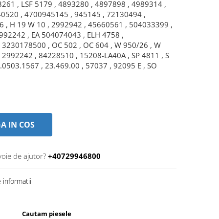
261 , LSF 5179 , 4893280 , 4897898 , 4989314 ,
-0520 , 4700945145 , 945145 , 72130494 ,
6 , H 19 W 10 , 2992942 , 45660561 , 504033399 ,
992242 , EA 504074043 , ELH 4758 ,
3230178500 , OC 502 , OC 604 , W 950/26 , W
 2992242 , 84228510 , 15208-LA40A , SP 4811 , S
7.0503.1567 , 23.469.00 , 57037 , 92095 E , SO
A IN COS
voie de ajutor?
+40729946800
informatii
Cautam piesele