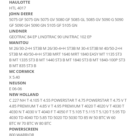
Etrieri
HAULOTTE
Piese Lamborghini
HTL 4017
Placute de frana
JOHN DEERE
Piese Same
Pompa de frana - cilindru de frana
5075 GF 5075 GN 5075 GV 5080 GF 5085 GL 5085 GV 5090 G 5090
Frana utilaje
Piese Renault
GF 5090 GH 5090 GN 5105 GF 5105 GN
LINDNER
Supapa franare
Piese Hurlimann
GEOTRAC 84 EP LINDTRAC 90 UNITRAC 102 EP
Kit reparatii
MANITOU
Piese Zetor
M 26/30-2+H ST3B M 26/30-4+H ST3B M 30-4 ST3B M 40/50-2+H
Cabluri frana
Piese Weidemann
ST3B M 40/50-4+H ST3B MRT 1640 MRT 1840 EASY MT 1135 ST3
Rezervor lichid de frana
B MT 1335 ST3 B MT 1440 ST3 B MT 1840 ST3 B MT 1840-100P ST3
Piese Ausa
Lichid de frana
B MT 835 ST3 B
MC CORMICK
Piese Sennebogen
Antigel frane
X 5.40
Piese fara categorie
Piese Still
NEUSON
E 06-06
Sepci
Piese Timberjack
NEW HOLLAND
Garnituri utilaje
C 227 NH T 4.105 T 4.55 POWERSTAR T 4.75 POWERSTAR T 4.75 V T
Piese Valmet Valtra
4.85 PREMIUM T 4.85 V T 4.95 PREMIUM T 4020 T 4020 V T 4030 T
Siguranta
Piese Vogele
4030 N T 4030 V T 4040 F T 4050 F T 5.105 T 5.115 T 5.120 T 5.95 TD
Abtibilduri - Etichete
4030 TD 4040 TD 5.85 TD 5020 TD 5030 TD 85 W 50 BTC W 60
Piese Yuchai
BTC W 70 BTC W 80 BTC
Girofar
Piese Zeppelin
POWERSCREEN
Piese electrice
800 WARRIOR