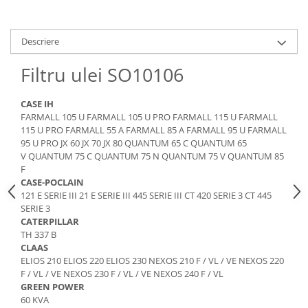
Piese Claas
Fulie
Pistoane
Piese Iveco
Turbosuflanta
Descriere
Piese Nifty Lift
Diverse piese motor
Piese Grove
Filtru ulei SO10106
Furtune si conducte
Piese motor Perkins
Injectoare
CASE IH
Piese Deutz Fahr
Chiuloasa
FARMALL 105 U FARMALL 105 U PRO FARMALL 115 U FARMALL
Vibrochen - ax came - arbore cotit
115 U PRO FARMALL 55 A FARMALL 85 A FARMALL 95 U FARMALL
Piese Atlas Copco
95 U PRO JX 60 JX 70 JX 80 QUANTUM 65 C QUANTUM 65
Camasa piston
Piese Hitachi
V QUANTUM 75 C QUANTUM 75 N QUANTUM 75 V QUANTUM 85
Segmenti motor
F
Piese Vermeer
CASE-POCLAIN
Termoflot
Piese Gehl
121 E SERIE III 21 E SERIE III 445 SERIE III CT 420 SERIE 3 CT 445
Cablu acceleratie
SERIE 3
Piese Socage
Senzori de presiune ulei
CATERPILLAR
TH 337 B
Vaporizatoare
Piese Kaeser
CLAAS
Radiatoare AC
Piese Wacker Neuson
ELIOS 210 ELIOS 220 ELIOS 230 NEXOS 210 F / VL / VE NEXOS 220
Piese frana
F / VL / VE NEXOS 230 F / VL / VE NEXOS 240 F / VL
Piese David Brown
GREEN POWER
Discuri de frana
60 KVA
Piese Mc Cormick