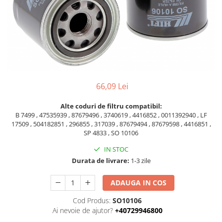
Piese Volvo
Punti - axe
Piese motor Yanmar
Diverse piese transmisie
Piese ambreiaj
Piese Fiat
Planetare
Piese Snorkel
Angrenaje transmisie
Piese John Deere
Grupuri conice
Piese ZF
Convertizoare
66,09 Lei
Piese Vapormatic
Cruce cardan
Alte coduri de filtru compatibil:
Disc frictiune
Piese utilaje Fendt
B 7499 , 47535939 , 87679496 , 3740619 , 4416852 , 0011392940 , LF
Roti
Piese Case IH
17509 , 504182851 , 296855 , 317039 , 87679494 , 87679598 , 4416851 ,
SP 4833 , SO 10106
Roti teren accidentat
Piese Dana Spicer
Roti non-marking
IN STOC
Filtre Hifi
Durata de livrare:
1-3 zile
Piulite roata
Piese Skyjack
Butuc roata
ADAUGA IN COS
Piese Bobcat
Janta
Anvelope
Piese Yale
Cod Produs:
SO10106
Ai nevoie de ajutor?
+40729946800
Roata transpaleta
Piese Hyster