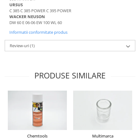
Piese Schaeff
URSUS
Cabluri si mufe
C 385 C 385 POWER C 395 POWER
Piese Putzmeister
Mufe si pini
WACKER NEUSON
Piese Mitsubishi
Piese contact
DW 60 E 06-06 EW 100 WL 60
Contactor 12V
Piese Matbro
Informatii conformitate produs
Contactoare 24V
Piese Lindner
Review-uri
(1)
Contactoare 48V
Piese Kramer
Motoare electrice
Piese Kaiser
Placa electronica
Piese Jacobsen
Contact general - Ciuperca
PRODUSE SIMILARE
Pedala
Piese Ingersoll Rand
Sigurante
Piese Hanomag
Becuri indicatoare
Piese Hamm
Limitatori
Piese Goldoni
Potentiometre
Piese Furukawa
Senzori de unghi
Bobina solenoid
Piese Ford
Bobina 24V
Chemtools
Multimarca
Piese Ferrari