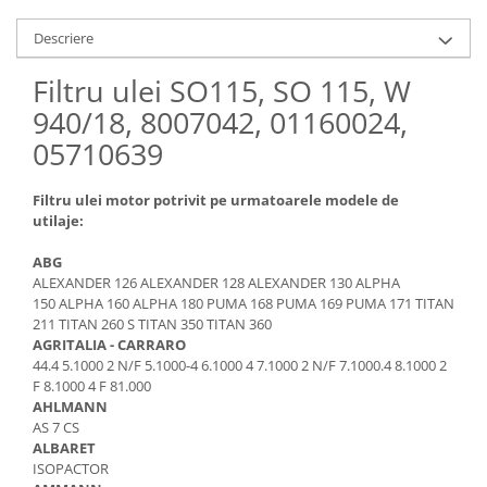
Etrieri
Piese Lamborghini
Placute de frana
Descriere
Piese Same
Pompa de frana - cilindru de frana
Filtru ulei SO115, SO 115, W
Frana utilaje
Piese Renault
940/18, 8007042, 01160024,
Supapa franare
Piese Hurlimann
05710639
Kit reparatii
Piese Zetor
Cabluri frana
Piese Weidemann
Filtru ulei motor potrivit pe urmatoarele modele de
Rezervor lichid de frana
utilaje:
Piese Ausa
Lichid de frana
Piese Sennebogen
Antigel frane
ABG
ALEXANDER 126 ALEXANDER 128 ALEXANDER 130 ALPHA
Piese fara categorie
Piese Still
150 ALPHA 160 ALPHA 180 PUMA 168 PUMA 169 PUMA 171 TITAN
Sepci
211 TITAN 260 S TITAN 350 TITAN 360
Piese Timberjack
AGRITALIA - CARRARO
Garnituri utilaje
Piese Valmet Valtra
44.4 5.1000 2 N/F 5.1000-4 6.1000 4 7.1000 2 N/F 7.1000.4 8.1000 2
Siguranta
F 8.1000 4 F 81.000
Piese Vogele
AHLMANN
Abtibilduri - Etichete
Piese Yuchai
AS 7 CS
Girofar
ALBARET
Piese Zeppelin
ISOPACTOR
Piese electrice