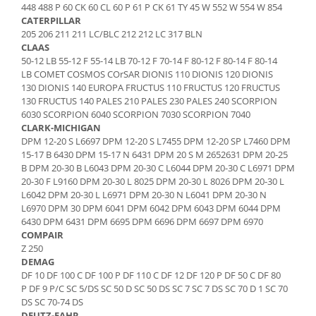
448 488 P 60 CK 60 CL 60 P 61 P CK 61 TY 45 W 552 W 554 W 854
Senzor presiune ulei
Piese Faun
CATERPILLAR
Senzori temperatura ulei
205 206 211 211 LC/BLC 212 212 LC 317 BLN
Piese Dynapack
Senzori suprasarcina
CLAAS
Piese Compair
50-12 LB 55-12 F 55-14 LB 70-12 F 70-14 F 80-12 F 80-14 F 80-14
Senzori proximitate
LB COMET COSMOS COrSAR DIONIS 110 DIONIS 120 DIONIS
Senzori de viteza
Piese Cesab
130 DIONIS 140 EUROPA FRUCTUS 110 FRUCTUS 120 FRUCTUS
Senzori stabilizare
130 FRUCTUS 140 PALES 210 PALES 230 PALES 240 SCORPION
Piese Case Construction
6030 SCORPION 6040 SCORPION 7030 SCORPION 7040
Senzori de viraj
Piese Case Poclain
CLARK-MICHIGAN
Senzori de inclinatie
DPM 12-20 S L6697 DPM 12-20 S L7455 DPM 12-20 SP L7460 DPM
Piese Bomag
15-17 B 6430 DPM 15-17 N 6431 DPM 20 S M 2652631 DPM 20-25
Senzor temperatura apa
B DPM 20-30 B L6043 DPM 20-30 C L6044 DPM 20-30 C L6971 DPM
Piese Bobard
Burduf pentru intrerupator
20-30 F L9160 DPM 20-30 L 8025 DPM 20-30 L 8026 DPM 20-30 L
Piese Barthoud
Contact 2 pozitii
L6042 DPM 20-30 L L6971 DPM 20-30 N L6041 DPM 20-30 N
L6970 DPM 30 DPM 6041 DPM 6042 DPM 6043 DPM 6044 DPM
Contact 3 pozitii
Piese Baretta
6430 DPM 6431 DPM 6695 DPM 6696 DPM 6697 DPM 6970
Contact 4 pozitii
COMPAIR
Piese Benford
Butoane
Z 250
Piese Benati
DEMAG
Selector 2 pozitii
DF 10 DF 100 C DF 100 P DF 110 C DF 12 DF 120 P DF 50 C DF 80
Piese Belarus
Selector 3 pozitii
P DF 9 P/C SC 5/DS SC 50 D SC 50 DS SC 7 SC 7 DS SC 70 D 1 SC 70
Piese Baumann
DS SC 70-74 DS
Intrerupator basculant 2 pozitii
DEUTZ-FAHR