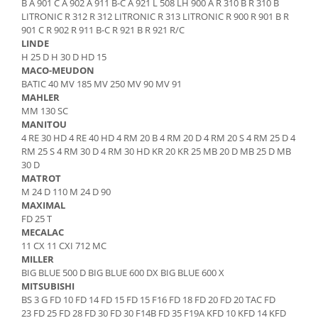
B A 901 C A 902 A 911 B-C A 921 L 508 LH 900 A R 310 B R 310 B
Joystick CTI INTERNAL
LITRONIC R 312 R 312 LITRONIC R 313 LITRONIC R 900 R 901 B R
Piese Weiro
Joystick Grove
901 C R 902 R 911 B-C R 921 B R 921 R/C
Piese Toro
LINDE
Joystick Dinolift
H 25 D H 30 D HD 15
Joystick Haulotte
Piese Thomas
MACO-MEUDON
Piese Joystick
BATIC 40 MV 185 MV 250 MV 90 MV 91
Piese Thaler
MAHLER
Baterii
Piese Thwaites
MM 130 SC
Baterie 2V
MANITOU
Piese Tennant
4 RE 30 HD 4 RE 40 HD 4 RM 20 B 4 RM 20 D 4 RM 20 S 4 RM 25 D 4
Baterii 6V
RM 25 S 4 RM 30 D 4 RM 30 HD KR 20 KR 25 MB 20 D MB 25 D MB
Piese Sumitomo
Baterie 8V
30 D
Piese Beretta
MATROT
Baterii 12V
M 24 D 110 M 24 D 90
Piese Weber
Baterii 24V
MAXIMAL
Mentenanta baterii
FD 25 T
Piese Spra Coupe
MECALAC
Incarcatoare - redresoare
Piese Skogs Jan
11 CX 11 CXI 712 MC
Redresor 12V
MILLER
Piese Schmidt
BIG BLUE 500 D BIG BLUE 600 DX BIG BLUE 600 X
Incarcatoare 24V
Piese Saurer
MITSUBISHI
Redresor 36V
BS 3 G FD 10 FD 14 FD 15 FD 15 F16 FD 18 FD 20 FD 20 TAC FD
Piese Rottne
Redresoare 80V
23 FD 25 FD 28 FD 30 FD 30 F14B FD 35 F19A KFD 10 KFD 14 KFD