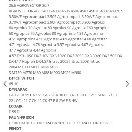
Intrerupator 3 pozitii
Piese Barford
26.6 AGROVECTOR 30.7
Relee 12V
AGROVECTOR 4005 4006 4007 4505 4506 4507 4507C 4807 4807C 5005 50
Piese Antonio Carraro
3.30V/F Agrocompact 3.50S Agrocompact 3.50V/F Agrocompact
Relee 24V
Piese Ammann
3.70V/F Agrocompact 3.90F Agrocompact 3.90S Agrolux
Modul electronic
60 Agrolux 70 Agrolux 80 Agrolux 90 Agrolux F60 Agroplus
Piese Ahlmann
Faruri fata
60 Agroplus 70 Agroplus 80 Agroprima 4.31 Agroprima
4.51 Agroprima 4.56 Agrostar 4.61 Agrostar 4.68 Agrostar
Piese Airo
Lampi spate
4.71 Agrostar 4.78 Agroxtra 3.57 Agroxtra 4.07 Agroxtra
Orometru
Piese Aebi
4.17 Agroxtra 4.47 Agroxtra
Microintrerupator
4.57 DX3.10SC DX3.10V DX3.10VC DX3.30SC DX3.30VC DX3.50S DX3.50
Piese SDMO
DX4.17 Hopfen DX4.57 Intrac 2002 Intrac 2003 Intrac
Senzori utilaje
Piese Doosan Daewoo
2004 M1000 M600 M66 M66
Calculatoare utilaje
S M750 M770 M80 M88 M900 M922 M980
Piese Agritalia - Carraro
DITCH WITCH
Electrovalva - electroventil - electro
65-10
valva
Piese Doppstadt
DYNAPAC
Bobina 12V
Piese Fai
CA 12 CA 15 CA 151 CA 25 CA 30 CC 14 CC 21 CC 211 SERIE 21 CC
Senzor de vant - anemometru
221 CC 421 C CK 42 CK 47 F 8-2W F 8-4W
Piese Kalmar
ECOAIR
Intrerupator 4 pozitii
F 55 D
Piese Klemm
Bobina 10V
FAUN-FRISCH
Piese Lansing Bagnall
Bobina 20V
F 106 HM 1013 HM 1024 HR 1013 LC HR 1024 LC HR 1035 LC
FENDT
Lampi semnalizare
Piese Laupetre