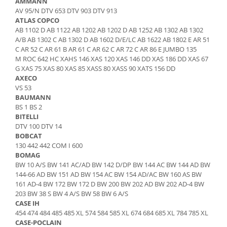
AMMANN
Piese Schaeff
Cabluri si mufe
AV 95/N DTV 653 DTV 903 DTV 913
Piese Putzmeister
ATLAS COPCO
Mufe si pini
AB 1102 D AB 1122 AB 1202 AB 1202 D AB 1252 AB 1302 AB 1302
Piese Mitsubishi
Piese contact
A/B AB 1302 C AB 1302 D AB 1602 D/E/LC AB 1622 AB 1802 E AR 51
Contactor 12V
C AR 52 C AR 61 B AR 61 C AR 62 C AR 72 C AR 86 E JUMBO 135
Piese Matbro
M ROC 642 HC XAHS 146 XAS 120 XAS 146 DD XAS 186 DD XAS 67
Contactoare 24V
Piese Lindner
G XAS 75 XAS 80 XAS 85 XASS 80 XASS 90 XATS 156 DD
Contactoare 48V
AXECO
Piese Kramer
VS 53
Motoare electrice
BAUMANN
Piese Kaiser
Placa electronica
BS 1 BS 2
Piese Jacobsen
Contact general - Ciuperca
BITELLI
DTV 100 DTV 14
Pedala
Piese Ingersoll Rand
BOBCAT
Sigurante
Piese Hanomag
130 442 442 COM I 600
Becuri indicatoare
BOMAG
Piese Hamm
BW 10 A/S BW 141 AC/AD BW 142 D/DP BW 144 AC BW 144 AD BW
Limitatori
144-66 AD BW 151 AD BW 154 AC BW 154 AD/AC BW 160 AS BW
Piese Goldoni
Potentiometre
161 AD-4 BW 172 BW 172 D BW 200 BW 202 AD BW 202 AD-4 BW
Piese Furukawa
203 BW 38 S BW 4 A/S BW 58 BW 6 A/S
Senzori de unghi
CASE IH
Bobina solenoid
Piese Ford
454 474 484 485 485 XL 574 584 585 XL 674 684 685 XL 784 785 XL
Bobina 24V
CASE-POCLAIN
Piese Ferrari