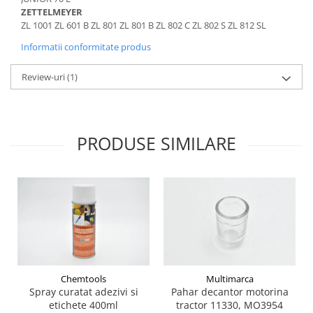
Maneta semnalizare
Piese Laverda
ZETTELMEYER
Stergatoare parbriz
Piese HSM
ZL 1001 ZL 601 B ZL 801 ZL 801 B ZL 802 C ZL 802 S ZL 812 SL
Scaune
Piese Grimme
Informatii conformitate produs
Parbrize
Piese Dulevo
Geamuri si parbrize
Review-uri
(1)
Piese DAF
Usi
Cutii documente
Piese Braud
Maner usa
Piese BM Tractors
PRODUSE SIMILARE
Alte componente din cabina
Piese Bargam
Oglinzi
Piese Agrifac
Incalzire - Racire
Piese Paus
Solutii intretinere cabina
Piese Pasquali
Mecanica
Piese Moxy
Telescoape
Balamale
Piese Moreau
Inchizatori
Chemtools
Multimarca
Piese Montabert
Spray curatat adezivi si
Pahar decantor motorina
Patine teflon
etichete 400ml
tractor 11330, MO3954
Piese Messersi