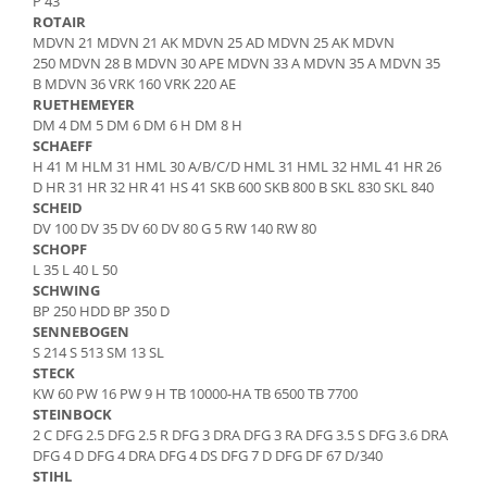
Blocuri hidraulice
P 43
Piese Ihimer
ROTAIR
Pompa hidraulica
Piese Hydrema
MDVN 21 MDVN 21 AK MDVN 25 AD MDVN 25 AK MDVN
Uleiuri si filtre
250 MDVN 28 B MDVN 30 APE MDVN 33 A MDVN 35 A MDVN 35
Piese Hammel
B MDVN 36 VRK 160 VRK 220 AE
Filtre aer
Piese Gremo
RUETHEMEYER
Filtre combustibil
DM 4 DM 5 DM 6 DM 6 H DM 8 H
Piese Gregoire
SCHAEFF
Filtre hidraulice
H 41 M HLM 31 HML 30 A/B/C/D HML 31 HML 32 HML 41 HR 26
Piese Foredil
Filtre ulei motor
D HR 31 HR 32 HR 41 HS 41 SKB 600 SKB 800 B SKL 830 SKL 840
Prefiltru
Piese Fantuzzi
SCHEID
DV 100 DV 35 DV 60 DV 80 G 5 RW 140 RW 80
Kituri de filtre
Piese Euromach
SCHOPF
Capac filtru
L 35 L 40 L 50
Piese ERF
Vaselina gresare
SCHWING
Piese EGT
BP 250 HDD BP 350 D
Filtru LPG
SENNEBOGEN
Piese Ebro
Filtru polen
S 214 S 513 SM 13 SL
Piese Denyo
STECK
Filtru aerisire
KW 60 PW 16 PW 9 H TB 10000-HA TB 6500 TB 7700
Produse Divinol
Piese Demag
STEINBOCK
Ulei compresor
2 C DFG 2.5 DFG 2.5 R DFG 3 DRA DFG 3 RA DFG 3.5 S DFG 3.6 DRA
Piese Clark Michigan
DFG 4 D DFG 4 DRA DFG 4 DS DFG 7 D DFG DF 67 D/340
Ulei motor
Piese Challenger
STIHL
Ulei hidraulic