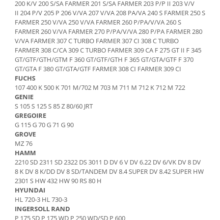
200 K/V 200 S/SA FARMER 201 S/SA FARMER 203 P/P II 203 V/V
Bobina 14V
II 204 P/V 205 P 206 V/VA 207 V/VA 208 PA/VA 240 S FARMER 250 S
Piese Lebrero
FARMER 250 V/VA 250 V/VA FARMER 260 P/PA/V/VA 260 S
Bobina 28V
Piese Macmoter
FARMER 260 V/VA FARMER 270 P/PA/V/VA 280 P/PA FARMER 280
Relee 48V
V/VA FARMER 307 C TURBO FARMER 307 CI 308 C TURBO
Piese Lugli
Contact 5 pozitii
FARMER 308 C/CA 309 C TURBO FARMER 309 CA F 275 GT II F 345
Piese Menzi Muck
GT/GTF/GTH/GTM F 360 GT/GTF/GTH F 365 GT/GTA/GTF F 370
Contactor 36V
GT/GTA F 380 GT/GTA/GTF FARMER 308 CI FARMER 309 CI
Senzori de greutate
Piese Mustang
FUCHS
Bobina 18V
107 400 K 500 K 701 M/702 M 703 M 711 M 712 K 712 M 722
Piese Steinbock
GENIE
Contactor 16V
Piese Valpadana
S 105 S 125 S 85 Z 80/60 JRT
Kit reparatii contactor
GREGOIRE
Piese Zettelmeyer
G 115 G 70 G 71 G 90
Contactor 65V
GROVE
Piese Venieri
Contactor 96V
MZ 76
Piese Nissan
Releu 230V
HAMM
2210 SD 2311 SD 2322 DS 3011 D DV 6 V DV 6.22 DV 6/VK DV 8 DV
Relee 6V
Piese Sullair
8 K DV 8 K/DD DV 8 SD/TANDEM DV 8.4 SUPER DV 8.42 SUPER HW
Intrerupatoare
Piese Rigitrac
2301 S HW 432 HW 90 RS 80 H
Banda antistatica
HYUNDAI
Piese Krone
HL 720-3 HL 730-3
Contact pornire
INGERSOLL RAND
Piese Hiab Foco
Claxon
P 175 SD P 175 WD P 250 WD/SD P 600