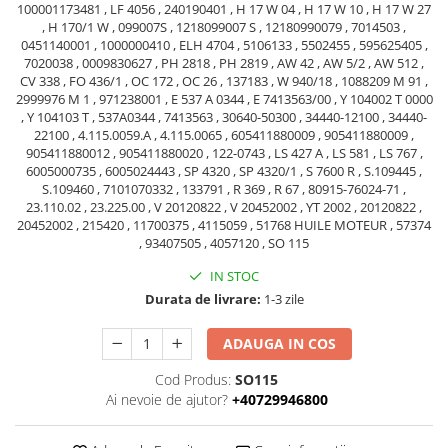
Piese motor
100001173481 , LF 4056 , 240190401 , H 17 W 04 , H 17 W 10 , H 17 W 27
Piese Parker
, H 170/1 W , 099007S , 1218099007 S , 12180990079 , 7014503 ,
Alternatoare
0451140001 , 1000000410 , ELH 4704 , 5106133 , 5502455 , 595625405 ,
Piese Hyundai
7020038 , 0009830627 , PH 2818 , PH 2819 , AW 42 , AW 5/2 , AW 512 ,
Electromotoare
Piese Terex
CV 338 , FO 436/1 , OC 172 , OC 26 , 137183 , W 940/18 , 1088209 M 91 ,
Pompa combustibil
2999976 M 1 , 971238001 , E 537 A 0344 , E 7413563/00 , Y 104002 T 0000
Piese Lombardini
Pompa de apa
, Y 104103 T , 537A0344 , 7413563 , 30640-50300 , 34440-12100 , 34440-
22100 , 4.115.0059.A , 4.115.0065 , 605411880009 , 905411880009 ,
Radiator racire ulei hidraulic
Piese Linde
905411880012 , 905411880020 , 122-0743 , LS 427 A , LS 581 , LS 767 ,
Radiator apa
6005000735 , 6005024443 , SP 4320 , SP 4320/1 , S 7600 R , S.109445 ,
Piese Multitel
S.109460 , 7101070332 , 133791 , R 369 , R 67 , 80915-76024-71 ,
Bobina de pornire
Piese Dieci
23.110.02 , 23.225.00 , V 20120822 , V 20452002 , YT 2002 , 20120822 ,
Bobina de oprire
20452002 , 215420 , 11700375 , 4115059 , 51768 HUILE MOTEUR , 57374
Piese Massey Ferguson
, 93407505 , 4057120 , SO 115
Bobina de acceleratie
Piese Steyr
Curea alternator - transmisie
IN STOC
Piese Landini
Curea distributie
Durata de livrare:
1-3 zile
Esapament
Piese New Holland
ADAUGA IN COS
Busoane - dopuri
Piese Takeuchi
Ventilatoare
Cod Produs:
SO115
Piese Kobelco
Ai nevoie de ajutor?
+40729946800
Pompa de ulei
Piese Jungheinrich
Termostat