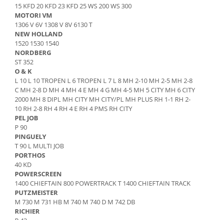
15 KFD 20 KFD 23 KFD 25 WS 200 WS 300
Piese Sandvik
Incarcator 36V
MOTORI VM
Indicator incarcare baterii
Piese Rubble Master
1306 V 6V 1308 V 8V 6130 T
NEW HOLLAND
Redresor 48V
Piese Richier
1520 1530 1540
Diagnoza
NORDBERG
Piese Reform
ST 352
Consola diagnoza
Piese Powerscreen
O & K
Telecomenzi
L 10 L 10 TROPEN L 6 TROPEN L 7 L 8 MH 2-10 MH 2-5 MH 2-8
Piese Ponsse
C MH 2-8 D MH 4 MH 4 E MH 4 G MH 4-5 MH 5 CITY MH 6 CITY
Telecomanda utilaje
Piese Olympian
2000 MH 8 DIPL MH CITY MH CITY/PL MH PLUS RH 1-1 RH 2-
Accesorii si piese telecomanda
10 RH 2-8 RH 4 RH 4 E RH 4 PMS RH CITY
Piese Nordberg
Piese hidraulice
PEL JOB
P 90
Piese Norcar Logset
Pompa coborare de urgenta
PINGUELY
Reductor
Piese Nokka
T 90 L MULTI JOB
PORTHOS
Electrovalve - supapa hidraulica
Piese Motori VM
40 KD
Cilindri hidraulici
POWERSCREEN
Piese Ladog
Hidromotoare
1400 CHIEFTAIN 800 POWERTRACK T 1400 CHIEFTAIN TRACK
Piese Kioti
PUTZMEISTER
Rezervor ulei hidraulic
M 730 M 731 HB M 740 M 740 D M 742 DB
Piese Iseki
Supapa - cartus hidraulic
RICHIER