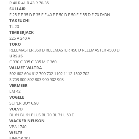
R 40 R 41 R 43 R 70-35
Piese Bucher Municipal
Ulei transmisie
SULLAIR
F 25 E F 35 D F 35 E F 40 E F 50 D F 50 E F 55 D F 70 D/DN
Piese Bruunet
Ulei de frana
TAKEUCHI
Uleiuri speciale
Piese Boschung
TL 20
Consumabile service
TIMBERJACK
Piese Bolinder-Munktell
225 A 240 A
Vaseline
TORO
Piese Boki
Spray service
REELMASTER 350 D REELMASTER 450 D REELMASTER 4500 D
Piese Belloli
URSUS
Scule service
C 330 C 335 C 335 M C 360
Piese Audureau
Spray vopsea
VALMET-VALTRA
Piese Akerman
502 602 604 612 700 702 1102 1112 1502 702
Solutii Reparatii
S 703 800 802 803 900 902 903
Solutii intretinere
Pellenc
VERMEER
Pasta curatat mainile
LM 42
Piese Bimex
VOGELE
Solutii indepartat uleiul
Piese Herkules
SUPER BOY 6.90
Piese cabina
VOLVO
Piese Solaris
BL 61 BL 61 PLUS BL 70 BL 71 L 50 E
Maneta schimbator
WACKER NEUSON
Piese Wirtgen
Chei
VPA 1740
Piese MFH
Maneta inversor
WELTE
JUNIOR 70 L