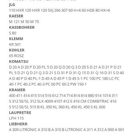
Piese Artec
Perii colectoare
JLG
110 HXR 120 HXR 120 SXJ 266 307 60 H+6 60 HDE 80 HX+6
Lampi avertizare
Piese O&K
KAESER
Lampi stroboscopice
M 121 M 50 M 75
Piese Airman
KASSBOHRER
Joystick-uri
Piese TCM
S 80
Joystick Upright
KLEMM
Piese Sunward
KR 501
Joystick Genie
KOHLER
Piese Pel Job
Joystick JLG
65 ROSZ
Piese Schaffer
Joystick Manitou
KOMATSU
D 20 A D 20 P D 20 PL 5 D 20 Q D 20 Q 3 D 20 S D 21 A D 21 P D 21
Joystick Merlo
Piese Ransomes
PL 5 D 21 Q D 21 Q 3 D 21 S D 31 P D 31 Q 15 D 31 Q 16 D 31 S D 40
Joystick JCB
Piese Rammax
A D 40 P D 40 PL-1 D 45 A D 45 P 1 D 45 S-1 PC 100 PC 180 LC PC
Joystick Snorkel
40-1 PC 40-2 PC 40-3 PC 60 PC 60-2 PW 150-1
Piese Nilfisk
KRAMER
Joystick Danfoss
400 411 414 415 514 516 612 714 714 814 814 880 914 1014 311
Piese Neuson
Joystick Dieci
S 312 SE/SL 312 SLX 4009 4107 412 E 416 CM COMBITRAC 416
Piese Nagano
S 512 SE/SL 515 B KL 350 KL 360 KL 450 KL 450 S KL 600
Joystick Sevcon
LAUPRETRE
Joystick Skyjack
Piese Bitelli
LPH 115
Joystick Niftylift
LIEBHERR
Piese Carrier
A 309 LITRONIC A 310 B A 310 B LITRONIC A 311 A 312 A 900 A 901
Joystick Airo
Piese Yamaguchi