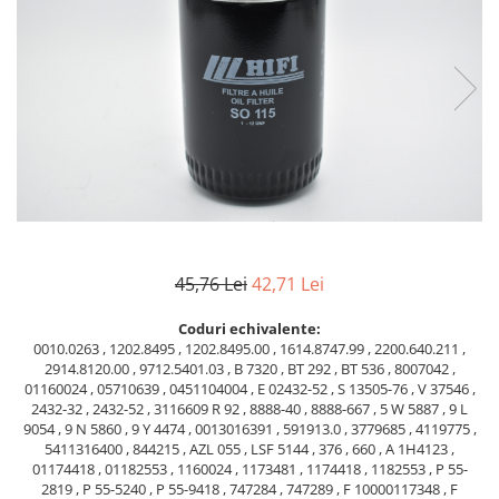
Piese Volvo
Punti - axe
Piese motor Yanmar
Diverse piese transmisie
Piese ambreiaj
Piese Fiat
Planetare
Piese Snorkel
Angrenaje transmisie
Piese John Deere
Grupuri conice
Piese ZF
Convertizoare
Piese Vapormatic
Cruce cardan
Disc frictiune
Piese utilaje Fendt
Roti
Piese Case IH
45,76 Lei
42,71 Lei
Roti teren accidentat
Piese Dana Spicer
Coduri echivalente:
Roti non-marking
Filtre Hifi
0010.0263 , 1202.8495 , 1202.8495.00 , 1614.8747.99 , 2200.640.211 ,
Piulite roata
2914.8120.00 , 9712.5401.03 , B 7320 , BT 292 , BT 536 , 8007042 ,
Piese Skyjack
01160024 , 05710639 , 0451104004 , E 02432-52 , S 13505-76 , V 37546 ,
Butuc roata
2432-32 , 2432-52 , 3116609 R 92 , 8888-40 , 8888-667 , 5 W 5887 , 9 L
Piese Bobcat
Janta
9054 , 9 N 5860 , 9 Y 4474 , 0013016391 , 591913.0 , 3779685 , 4119775 ,
Anvelope
5411316400 , 844215 , AZL 055 , LSF 5144 , 376 , 660 , A 1H4123 ,
Piese Yale
01174418 , 01182553 , 1160024 , 1173481 , 1174418 , 1182553 , P 55-
Roata transpaleta
Piese Hyster
2819 , P 55-5240 , P 55-9418 , 747284 , 747289 , F 10000117348 , F